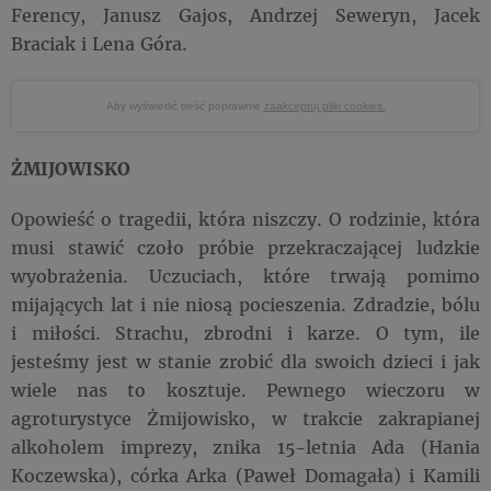
Ferency, Janusz Gajos, Andrzej Seweryn, Jacek
Braciak i Lena Góra.
Aby wyświetlić treść poprawnie
zaakceptuj pliki cookies.
ŻMIJOWISKO
Opowieść o tragedii, która niszczy. O rodzinie, która
musi stawić czoło próbie przekraczającej ludzkie
wyobrażenia. Uczuciach, które trwają pomimo
mijających lat i nie niosą pocieszenia. Zdradzie, bólu
i miłości. Strachu, zbrodni i karze. O tym, ile
jesteśmy jest w stanie zrobić dla swoich dzieci i jak
wiele nas to kosztuje. Pewnego wieczoru w
agroturystyce Żmijowisko, w trakcie zakrapianej
alkoholem imprezy, znika 15-letnia Ada (Hania
Koczewska), córka Arka (Paweł Domagała) i Kamili