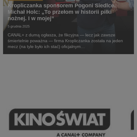
Kropliczanka sponsorem Pogoni Siedlce.
Michał Holc: „To przełom w historii piłki
nożnej. I w mojej”
5 grudnia 2025
CANAL+ z dumą ogłasza, że fikcyjna — lecz jak zawsze
śmiertelnie poważna — firma Kropliczanka została na jeden
mecz (na tyle było ich stać) oficjalnym
sponsorem pierwszoligowej Pogoni Siedlce. W projekt
zaangażowany jest sam prezes (aka CEO) Kropliczanki,
Michał Holc (w ...