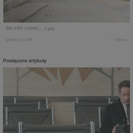
BELFER_CANAL__1.jpg
grafika
|
6,11 MB
Pobierz
Powiązane artykuły