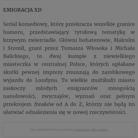
EMIGRACJA XD
Serial komediowy, który przekracza wszelkie granice
humoru, przedstawiający tytułową tematykę w
krzywym zwierciadle. Główni bohaterowie, Malcolm
i Stomil, grani przez Tomasza Włosoka i Michała
Balickiego, to dwaj kumple z niewielkiego
miasteczka w centralnej Polsce, których opłakane
skutki pewnej imprezy zmuszają do zarobkowego
wyjazdu do Londynu. To wielkie
multikulti
miasto
zaskoczy młodych emigrantów mnogością
narodowości, zwyczajów, wyznań oraz pełnym
przekrojem
freaków
od A do Z, którzy nie będą im
ułatwiać odnalezienia się w nowej rzeczywistości.
Aby wyświetlić treść poprawnie
zaakceptuj pliki cookies.