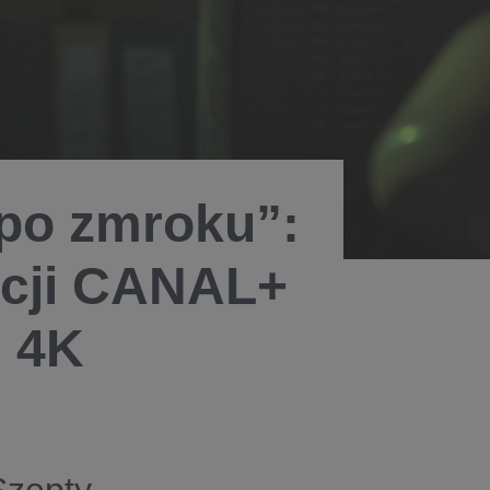
po zmroku”:
ukcji CANAL+
i 4K