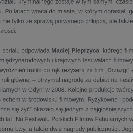
ydziału kryminalnego zostaje w tym samym czasi
u. Po latach wraca do miasta, w którym dorastał, g
ć nie tylko ze sprawą porwanego chłopca, ale takż
złości.
ę serialu odpowiada
Maciej Pieprzyca
, którego fi
międzynarodowych i krajowych festiwalach filmowy
yróżnień trafiło do rąk reżysera za film „Drzazgi”
roli głównej – otrzymał nagrodę za debiut na Festi
larnych w Gdyni w 2008. Kolejne produkcje twórcy 
m echem w środowisku filmowym. Ryzykowne i pod
hce się żyć” okazało się jednym z najgłośniejszych
ch lat. Na Festiwalu Polskich Filmów Fabularnych 
brne Lwy, a także dwie nagrody publiczności. Jego 