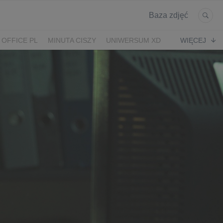
Baza zdjęć
 OFFICE PL
MINUTA CISZY
UNIWERSUM XD
WIĘCEJ
KRUK
POWRÓT