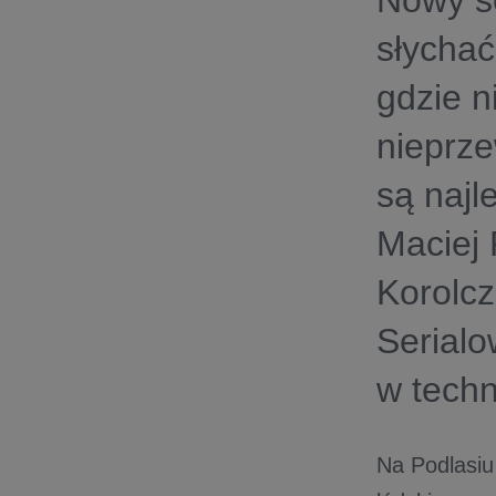
Nowy se
słychać
gdzie n
nieprze
są najl
Maciej 
Korolc
Serialo
w techn
Na Podlasiu