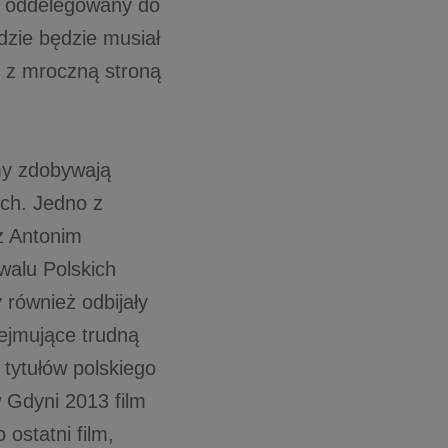
e oddelegowany do
dzie będzie musiał
e z mroczną stroną
lmy zdobywają
ch. Jedno z
 z Antonim
walu Polskich
również odbijały
ejmujące trudną
 tytułów polskiego
w Gdyni 2013 film
ostatni film,