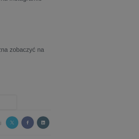
ożna zobaczyć na
j