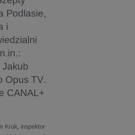
Szepty
a Podlasie,
 i
iedzialni
.in.:
,
Jakub
io Opus TV
.
enie CANAL+
m Kruk, inspektor