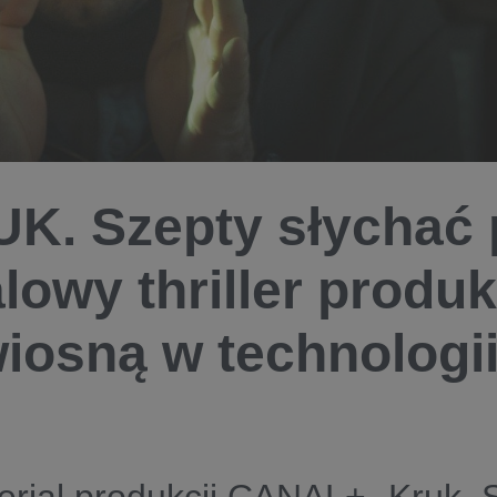
K. Szepty słychać 
alowy thriller prod
wiosną w technologi