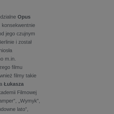
edzialne
Opus
t konsekwentnie
od jego czujnym
rlinie i został
iosła
o m.in.
zego filmu
nież filmy takie
ia
Łukasza
Akademii Filmowej
Kamper”, „Wymyk”,
udowne lato”,