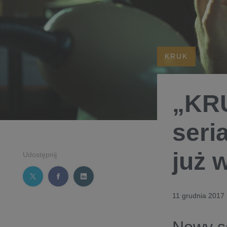
KRUK
„KRU
seri
już 
Udostępnij
11 grudnia 2017