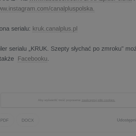
ww.instagram.com/canalpluspolska.
rona serialu:
kruk.canalplus.pl
railer serialu „KRUK. Szepty słychać po zmroku" m
 także
Facebooku
.
Aby wyświetlić treść poprawnie
zaakceptuj pliki cookies.
Udostępni
PDF
DOCX