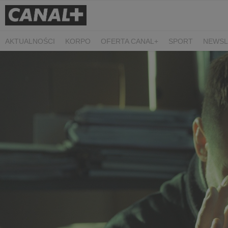
AKTUALNOŚCI
KORPO
OFERTA CANAL+
SPORT
NEWSL
CZARNE STOKROTKI
PROSTA SPRAWA
ALGORYTM MIŁOŚC
PLANETA SINGLI. OSIEM HISTORII
KRÓL
KIDS
DOKUMEN