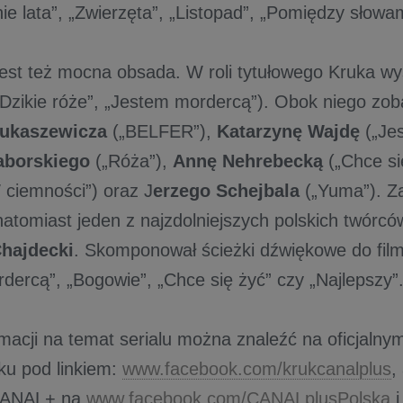
e lata”, „Zwierzęta”, „Listopad”, „Pomiędzy słowam
 jest też mocna obsada. W roli tytułowego Kruka w
Dzikie róże”, „Jestem mordercą”). Obok niego zo
Łukaszewicza
(„BELFER”),
Katarzynę Wajdę
(„Je
aborskiego
(„Róża”),
Annę Nehrebecką
(„Chce si
ciemności”) oraz J
erzego Schejbala
(„Yuma”). Z
atomiast jeden z najzdolniejszych polskich twórcó
Chajdecki
. Skomponował ścieżki dźwiękowe do film
dercą”, „Bogowie”, „Chce się żyć” czy „Najlepszy”
macji na temat serialu można znaleźć na oficjalnym 
u pod linkiem:
www.facebook.com/krukcanalplus
,
CANAL+ na
www.facebook.com/CANALplusPolska
i