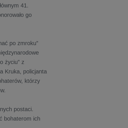
Głównym 41.
onorowało go
chać po zmroku”
międzynarodowe
o życiu” z
 Kruka, policjanta
ohaterów, którzy
ów.
lnych postaci.
ać bohaterom ich