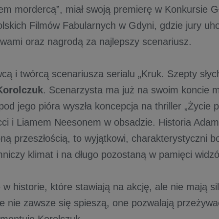
estem mordercą”, miał swoją premierę w Konkursie 
olskich Filmów Fabularnych w Gdyni, gdzie jury uh
wami oraz nagrodą za najlepszy scenariusz.
ą i twórcą scenariusza serialu „Kruk. Szepty sły
Korolczuk
. Scenarzysta ma już na swoim koncie 
od jego pióra wyszła koncepcja na thriller „Życie p
icci i Liamem Neesonem w obsadzie. Historia Adama
oną przeszłością, to wyjątkowi, charakterystyczni b
mniczy klimat i na długo pozostaną w pamięci widz
 w historie, które stawiają na akcję, ale nie mają si
le nie zawsze się spieszą, one pozwalają przeżyw