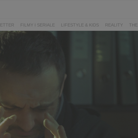
ETTER
FILMY I SERIALE
LIFESTYLE & KIDS
REALITY
THE
I
KIEDY ŚLUB?
BELFER
SORTOWNIA
KLANGOR
WILK
T
LIFESTYLE