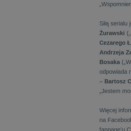
„Wspomnieni
Siłą serialu
Żurawski
(„
Cezarego 
Andrzeja Z
Bosaka
(„W 
odpowiada n
–
Bartosz 
„Jestem mor
Więcej infor
na Facebook
fanpage'u 