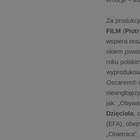
emocje – ko
Za produkcj
FILM
(
Piotr
wspiera ora
okiem powsta
roku polski
wyprodukowa
Oscarem® i 
nieanglojęz
jak: „Obywa
Dzięcioła
, 
(EFA), obej
„Obietnica”