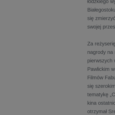
łódzkiego w
Białegostok
się zmierzy
swojej przes
Za reżyseri
nagrody na 
pierwszych w
Pawlickim w 
Filmów Fabu
się szeroki
tematykę „C
kina ostatni
otrzymał Sre