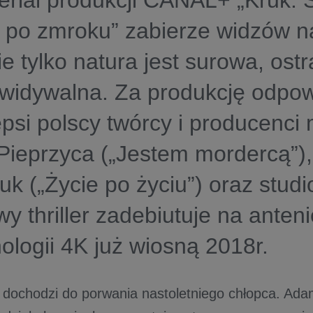
rial produkcji CANAL+ „Kruk. 
 po zmroku” zabierze widzów n
ie tylko natura jest surowa, ostra
widywalna. Za produkcję odpow
epsi polscy twórcy i producenci m
Pieprzyca
(„Jestem mordercą”)
zuk
(„Życie po życiu”) oraz
stud
wy thriller zadebiutuje na ant
ologii 4K już wiosną 2018r.
 dochodzi do porwania nastoletniego chłopca. Ada