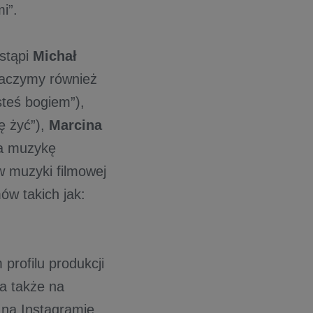
i”.
ystąpi
Michał
baczymy również
steś bogiem”),
ę żyć”),
Marcina
a muzykę
w muzyki filmowej
ów takich jak:
.
profilu produkcji
 a także na
 na Instagramie