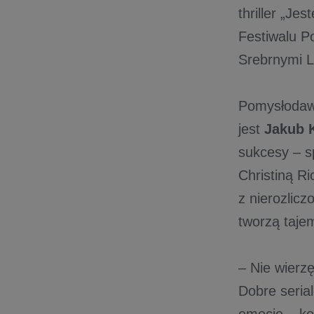
thriller „J
Festiwalu P
Srebrnymi L
Pomysłodawc
jest
Jakub 
sukcesy – sp
Christiną R
z nierozlicz
tworzą taje
– Nie wierzę
Dobre seria