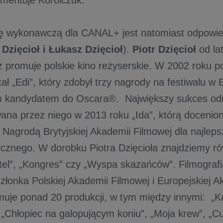
mentuje Korolczuk.
ę wykonawczą dla CANAL+ jest natomiast odpowi
 Dzięcioł i Łukasz Dzięcioł
).
Piotr Dzięcioł
od la
z promuje polskie kino reżyserskie. W 2002 roku p
ł „Edi”, który zdobył trzy nagrody na festiwalu w Be
m kandydatem do Oscara®. Największy sukces odn
na przez niego w 2013 roku „Ida”, którą docenion
Nagrodą Brytyjskiej Akademii Filmowej dla najleps
ycznego. W dorobku Piotra Dzięcioła znajdziemy rów
tel”, „Kongres” czy „Wyspa skazańców”. Filmograf
członka Polskiej Akademii Filmowej i Europejskiej 
muje ponad 20 produkcji, w tym między innymi: „
, „Chłopiec na galopującym koniu”, „Moja krew”, „C