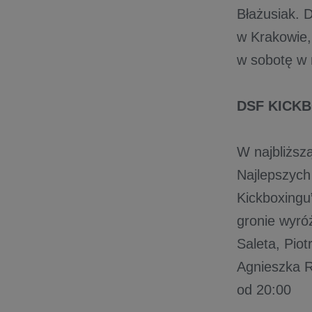
Błażusiak. 
w Krakowie,
w sobotę w 
DSF KICK
W najbliższ
Najlepszych
Kickboxingu”
gronie wyró
Saleta, Piot
Agnieszka R
od 20:00