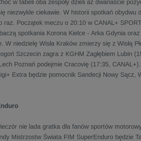
hoć w tabeli oba zespoły dzieli aż dwanaście pozyc
ię niezwykle ciekawie. W historii spotkań obydwu 
lko raz. Początek meczu o 20:10 w CANAL+ SPORT
baczą spotkania Korona Kielce - Arka Gdynia oraz
e. W niedzielę Wisła Kraków zmierzy się z Wisłą Pł
ogoń Szczecin zagra z KGHM Zagłębiem Lubin (
Lech Poznań podejmie Cracovię (17:35, CANAL+)
 Ligi+ Extra będzie pomocnik Sandecji Nowy Sącz, 
Enduro
ieczór nie lada gratka dla fanów sportów motorow
undy Mistrzostw Świata FIM SuperEnduro będzie Ta