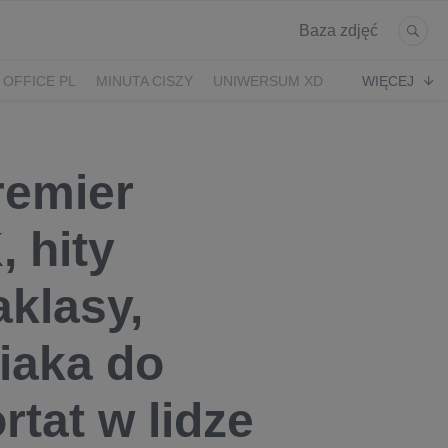
Baza zdjęć
 OFFICE PL
MINUTA CISZY
UNIWERSUM XD
WIĘCEJ
KRUK
POWRÓT
remier
 hity
aklasy,
iaka do
tat w lidze