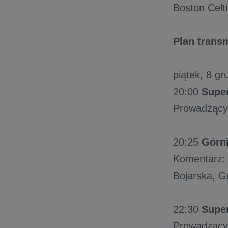
Boston Cel
Plan trans
piątek, 8 gr
20:00
Super
Prowadzący:
20:25
Górni
Komentarz: 
Bojarska, G
22:30
Super
Prowadzący: