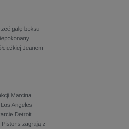
jrzeć galę boksu
niepokonany
ółciężkiej Jeanem
kcji Marcina
 Los Angeles
rcie Detroit
 Pistons zagrają z