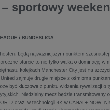
– sportowy weeken
LEAGUE i BUNDESLIGA
esteru będą najważniejszym punktem szesnastej k
roczne starcie to nie tylko walka o dominację w m
piętnastu kolejkach Manchester City jest na szczyci
United zajmuje drugie miejsce z ośmioma punktami
że być kluczowe z punktu widzenia rywalizacji o t
tyjskich. Niedzielny mecz będzie transmitowany 
RT2 oraz w technologii 4K w CANAL+ NOW. Niedz