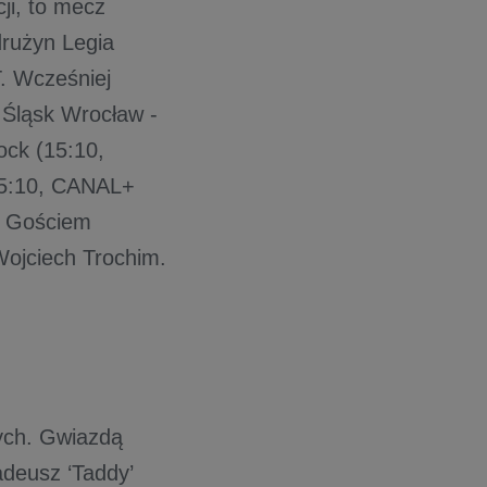
ji, to mecz
drużyn Legia
. Wcześniej
 Śląsk Wrocław -
ock (15:10,
15:10, CANAL+
. Gościem
Wojciech Trochim.
ych. Gwiazdą
deusz ‘Taddy’