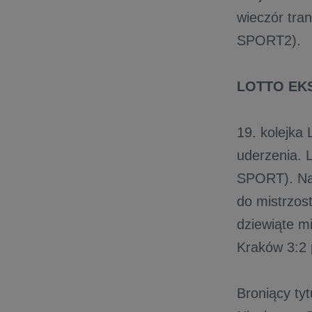
wieczór tra
SPORT2).
LOTTO EK
19. kolejka
uderzenia. 
SPORT). Na
do mistrzos
dziewiąte m
Kraków 3:2 
Broniący ty