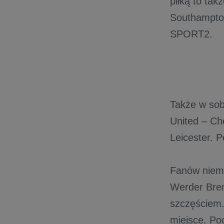
piłką to tak
Southampton
SPORT2.
Także w sob
United – Ch
Leicester.
Fanów niemi
Werder Brem
szczęściem.
miejsce. P