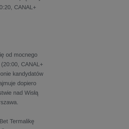
(20:20, CANAL+
się od mocnego
k (20:00, CANAL+
ronie kandydatów
ajmuje dopiero
stwie nad Wisłą
rszawa.
Bet Termalikę