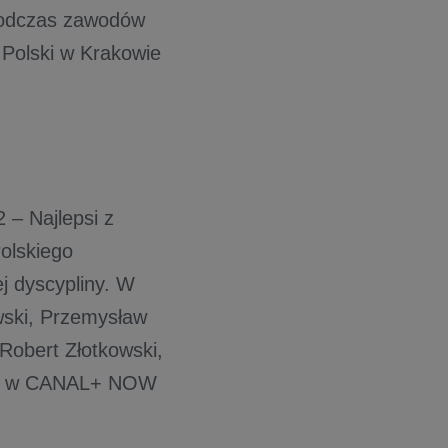
 podczas zawodów
 Polski w Krakowie
 – Najlepsi z
olskiego
ej dyscypliny. W
owski, Przemysław
 Robert Złotkowski,
isja w CANAL+ NOW