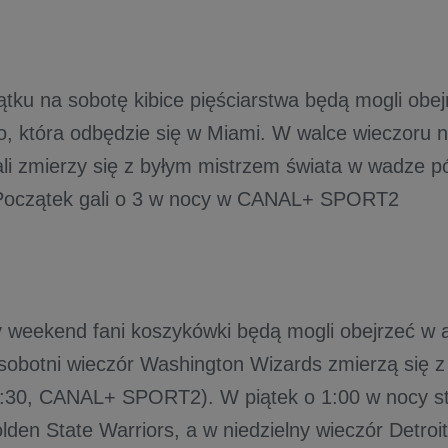
ątku na sobotę kibice pięściarstwa będą mogli obe
 która odbędzie się w Miami. W walce wieczoru 
li zmierzy się z byłym mistrzem świata w wadze p
Początek gali o 3 w nocy w CANAL+ SPORT2
y weekend fani koszykówki będą mogli obejrzeć w a
sobotni wieczór Washington Wizards zmierzą się z
1:30, CANAL+ SPORT2). W piątek o 1:00 w nocy sta
lden State Warriors, a w niedzielny wieczór Detroit