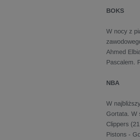
BOKS
W nocy z pi
zawodowego,
Ahmed Elbia
Pascalem. 
NBA
W najbliższ
Gortata. W 
Clippers (2
Pistons - Go