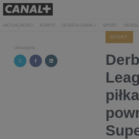
AKTUALNOŚCI
KORPO
OFERTA CANAL+
SPORT
NEWSL
CZARNE STOKROTKI
PROSTA SPRAWA
ALGORYTM MIŁOŚC
SPORT
PLANETA SINGLI. OSIEM HISTORII
KRÓL
KIDS
DOKUMEN
Udostępnij
Derb
Leag
piłk
powr
Supe