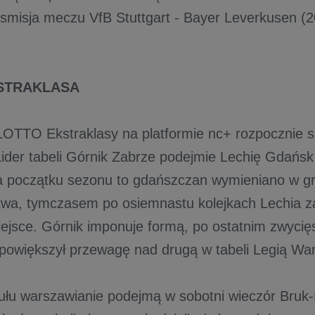
nsmisja meczu VfB Stuttgart - Bayer Leverkusen 
STRAKLASA
 LOTTO Ekstraklasy na platformie nc+ rozpocznie 
Lider tabeli Górnik Zabrze podejmie Lechię Gdańs
 początku sezonu to gdańszczan wymieniano w g
twa, tymczasem po osiemnastu kolejkach Lechia z
iejsce. Górnik imponuje formą, po ostatnim zwycię
powiększył przewagę nad drugą w tabeli Legią Wa
tułu warszawianie podejmą w sobotni wieczór Bruk-