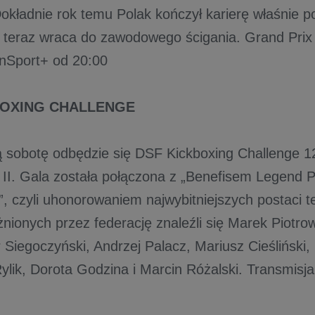
Dokładnie rok temu Polak kończył karierę właśnie
 teraz wraca do zawodowego ścigania. Grand Prix
nSport+ od 20:00
BOXING CHALLENGE
ą sobotę odbędzie się DSF Kickboxing Challenge 12
 II. Gala została połączona z „Benefisem Legend P
, czyli uhonorowaniem najwybitniejszych postaci t
żnionych przez federację znaleźli się Marek Piotr
r Siegoczyński, Andrzej Palacz, Mariusz Cieśliński,
ylik, Dorota Godzina i Marcin Różalski. Transm