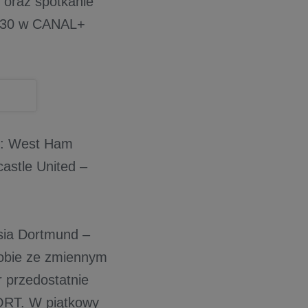
m oraz spotkanie
12:30 w CANAL+
ze: West Ham
astle United –
sia Dortmund –
obie ze zmiennym
 przedostatnie
ORT. W piątkowy