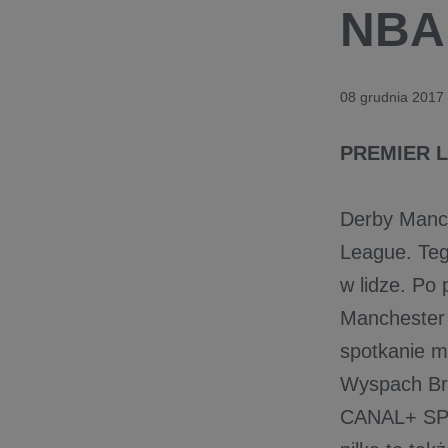
NBA 
08 grudnia 2017
PREMIER 
Derby Manch
League. Tego
w lidze. Po 
Manchester 
spotkanie mo
Wyspach Bry
CANAL+ SPO