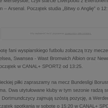
że Merseyside, czyli starcie Liverpoolu z Evertone
 – Arsenal. Początek studia „Bitwy o Anglię” o 
Aby wyświetlić treść poprawnie
zaakceptuj pliki cookies.
otę fani wyspiarskiego futbolu zobaczą trzy mec
elsea, Swansea - Wast Bromwich Albion oraz Newc
 Początek w CANAL+ SPORT2 od 13:25.
eckiej piłki zapraszamy na mecz Bundesligi Borus
a. Dwa utytułowane kluby w tym sezonie radzą s
 Dortmundczycy zajmują szóstą pozycję, a Werder
oczątek spotkania w sobotę o 15:20 w CANAL+ SP