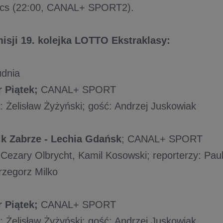
tics (22:00, CANAL+ SPORT2).
misji 19. kolejka LOTTO Ekstraklasy:
udnia
 Piątek;
CANAL+ SPORT
 Żelisław Żyżyński; gość: Andrzej Juskowiak
k Zabrze - Lechia Gdańsk
; CANAL+ SPORT
Cezary Olbrycht, Kamil Kosowski; reporterzy: Pau
rzegorz Milko
 Piątek;
CANAL+ SPORT
 Żelisław Żyżyński; gość: Andrzej Juskowiak