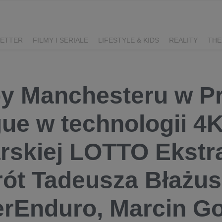
ETTER
FILMY I SERIALE
LIFESTYLE & KIDS
REALITY
THE
I
KIEDY ŚLUB?
BELFER
SORTOWNIA
KLANGOR
WILK
T
LIFESTYLE
y Manchesteru w P
ue w technologii 4K,
arskiej LOTTO Ekstr
ót Tadeusza Błażus
rEnduro, Marcin Gor