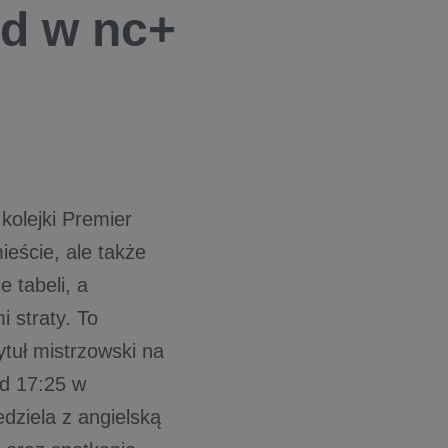
d w nc+
olejki Premier
ieście, ale także
e tabeli, a
 straty. To
ytuł mistrzowski na
od 17:25 w
iela z angielską