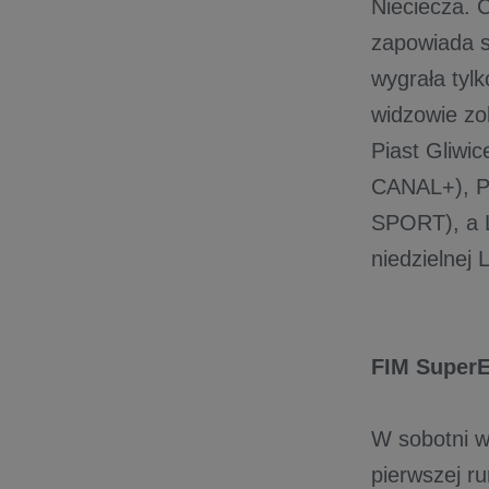
Nieciecza. C
zapowiada s
wygrała ty
widzowie zo
Piast Gliwic
CANAL+), P
SPORT), a 
niedzielnej
FIM Super
W sobotni w
pierwszej r