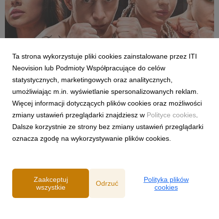
Ta strona wykorzystuje pliki cookies zainstalowane przez ITI
Neovision lub Podmioty Współpracujące do celów
SPORT
statystycznych, marketingowych oraz analitycznych,
Pełne walki półfinałowe „Projekt Fighter” już
umożliwiając m.in. wyświetlanie spersonalizowanych reklam.
w serwisie streamingowym CANAL+
Więcej informacji dotyczących plików cookies oraz możliwości
29 lipca 2026
zmiany ustawień przeglądarki znajdziesz w
Polityce cookies
.
W serwisie streamingowym CANAL+ opublikowano dodatkowy,
Dalsze korzystnie ze strony bez zmiany ustawień przeglądarki
bonusowy odcinek programu „Projekt Fighter”. Odpowiadając
oznacza zgodę na wykorzystywanie plików cookies.
na oczekiwania fanów MMA, CANAL+ udostępnił pełny
przebieg obu walk półfinałowych. Pojedynki Karoliny
Gackowskiej z Zofią Rybicką oraz Cypriana Wieczorka z D...
Zaakceptuj
Polityka plików
Odrzuć
wszystkie
cookies
Powered by