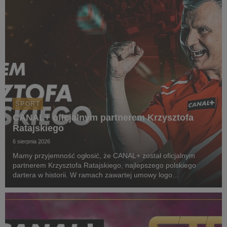
SPORT
CANAL+ oficjalnym partnerem Krzysztofa
Ratajskiego
6 sierpnia 2026
Mamy przyjemność ogłosić, że CANAL+ został oficjalnym
partnerem Krzysztofa Ratajskiego, najlepszego polskiego
dartera w historii. W ramach zawartej umowy logo
CANAL+ będzie eksponowane między innymi na koszulkach
startowych naszego zawodnika podczas
wszystkich oficjalnyc...