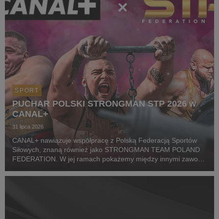
SPORT
PUCHAR POLSKI STRONGMAN STP 2026 w
CANAL+
31 lipca 2026
CANAL+ nawiązuje współpracę z Polską Federacją Sportów
Siłowych, znaną również jako STRONGMAN TEAM POLAND
FEDERATION. W jej ramach pokażemy między innymi zawody
z cyklu Pucharu Polski Strongman Championship STP 2026.
Pierwszym wydarzeniem prezentowanym w CANAL+ SPORT 5
i...