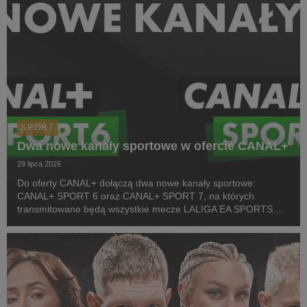
SPORT
Dwa nowe kanały sportowe w ofercie CANAL+
29 lipca 2026
Do oferty CANAL+ dołączą dwa nowe kanały sportowe:
CANAL+ SPORT 6 oraz CANAL+ SPORT 7, na których
transmitowane będą wszystkie mecze LALIGA EA SPORTS.
Rozpoczęcie emisji obu anten planowane jest przed startem
pierwszej kolejki sezonu 2026/27 ligi hiszpańskiej, po formaln...