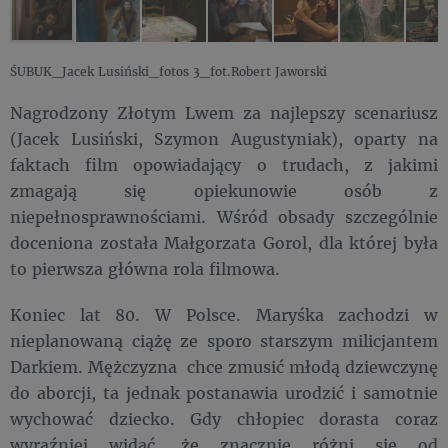
ŚUBUK_Jacek Lusiński_fotos 3_fot.Robert Jaworski
Nagrodzony Złotym Lwem za najlepszy scenariusz
(Jacek Lusiński, Szymon Augustyniak), oparty na
faktach film opowiadający o trudach, z jakimi
zmagają się opiekunowie osób z
niepełnosprawnościami. Wśród obsady szczególnie
doceniona została Małgorzata Gorol, dla której była
to pierwsza główna rola filmowa.
Koniec lat 80. W Polsce. Maryśka zachodzi w
nieplanowaną ciążę ze sporo starszym milicjantem
Darkiem. Mężczyzna chce zmusić młodą dziewczynę
do aborcji, ta jednak postanawia urodzić i samotnie
wychować dziecko. Gdy chłopiec dorasta coraz
wyraźniej widać, że znacznie różni się od