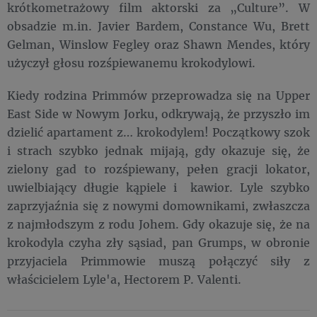
krótkometrażowy film aktorski za „Culture”. W
obsadzie m.in. Javier Bardem, Constance Wu, Brett
Gelman, Winslow Fegley oraz Shawn Mendes, który
użyczył głosu rozśpiewanemu krokodylowi.
Kiedy rodzina Primmów przeprowadza się na Upper
East Side w Nowym Jorku, odkrywają, że przyszło im
dzielić apartament z… krokodylem! Początkowy szok
i strach szybko jednak mijają, gdy okazuje się, że
zielony gad to rozśpiewany, pełen gracji lokator,
uwielbiający długie kąpiele i kawior. Lyle szybko
zaprzyjaźnia się z nowymi domownikami, zwłaszcza
z najmłodszym z rodu Johem. Gdy okazuje się, że na
krokodyla czyha zły sąsiad, pan Grumps, w obronie
przyjaciela Primmowie muszą połączyć siły z
właścicielem Lyle'a, Hectorem P. Valenti.