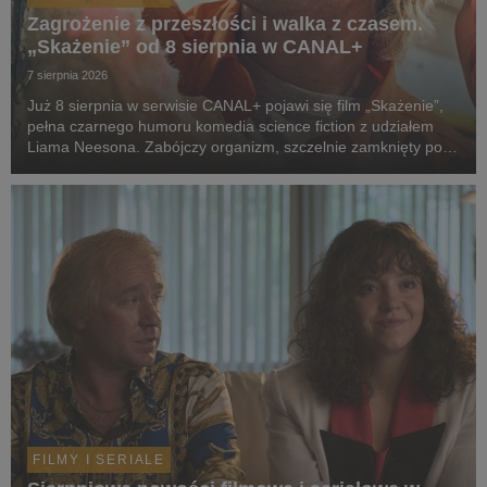
Zagrożenie z przeszłości i walka z czasem.
„Skażenie” od 8 sierpnia w CANAL+
7 sierpnia 2026
Już 8 sierpnia w serwisie CANAL+ pojawi się film „Skażenie”,
pełna czarnego humoru komedia science fiction z udziałem
Liama Neesona. Zabójczy organizm, szczelnie zamknięty pod
ziemią przez dekady, wydostaje się na wolność. Jedyną
nadzieją ludzkości staje się dwoje spóźni...
FILMY I SERIALE