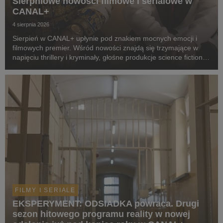
Sierpniowe nowości filmowe i serialowe w
CANAL+
4 sierpnia 2026
Sierpień w CANAL+ upłynie pod znakiem mocnych emocji i
filmowych premier. Wśród nowości znajdą się trzymające w
napięciu thrillery i kryminały, głośne produkcje science fiction,
poruszające dramaty oraz propozycje dla całej rodziny.
Widzowie zobaczą m.in. serial „Skażeni...
FILMY I SERIALE
EKSPERYMENT: ODSIADKA powraca. Drugi
sezon hitowego programu reality w nowej