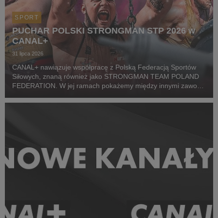
SPORT
PUCHAR POLSKI STRONGMAN STP 2026 w
CANAL+
31 lipca 2026
CANAL+ nawiązuje współpracę z Polską Federacją Sportów
Siłowych, znaną również jako STRONGMAN TEAM POLAND
FEDERATION. W jej ramach pokażemy między innymi zawody
z cyklu Pucharu Polski Strongman Championship STP 2026.
Pierwszym wydarzeniem prezentowanym w CANAL+ SPORT 5
i...