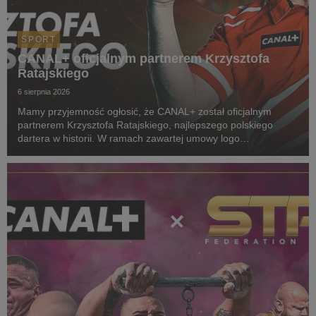
SPORT
CANAL+ oficjalnym partnerem Krzysztofa
Ratajskiego
6 sierpnia 2026
Mamy przyjemność ogłosić, że CANAL+ został oficjalnym
partnerem Krzysztofa Ratajskiego, najlepszego polskiego
dartera w historii. W ramach zawartej umowy logo
CANAL+ będzie eksponowane między innymi na koszulkach
startowych naszego zawodnika podczas
wszystkich oficjalnyc...