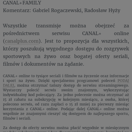
CANAL+FAMILY
Komentarz: Gabriel Rogaczewski, Radosław Hyży
Wszystkie transmisje można obejrzeć za
pośrednictwem serwisu CANAL+ online
(
canalplus.com
). Jest to propozycja dla wszystkich,
którzy poszukują wygodnego dostępu do rozgrywek
sportowych na żywo oraz bogatej oferty seriali,
filmów i dokumentów na żądanie.
CANAL+ online to tysiące seriali i filmów na życzenie oraz informacje
i sport na żywo. Dzięki specjalnemu programowi poleceń
PODAJ
DALEJ
, można otrzymać tańszy dostęp do serwisu streamingowego.
Wystarczy polecić serwis swoim znajomym, wykorzystując
indywidualny kod polecający. Za jedno polecenie można otrzymać aż
15 zł rabatu na subskrypcję w kolejnym miesiącu, a osoba, której
polecono serwis, od razu zapłaci o 15 zł mniej za pierwszy miesiąc
korzystania z CANAL+ online. Podając dalej CANAL+ online można
wspólnie ze znajomymi cieszyć się dostępem do najlepszego sportu,
filmów i seriali.
Za dostęp do oferty serwisu można płacić wygodnie w miesięcznym