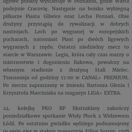
ligowe punkty wystartuje w Poznaniu, gdzie Warta
podejmie Cracovię. Następnie na boisko wybiegną
piłkarze Piasta Gliwice oraz Lecha Poznań. Obie
drużyny przystąpią do rywalizacji w dobrych
nastrojach. Lech po wygranej w europejskich
pucharach, natomiast Piast po dwóch ligowych
wygranych z rzędu. Ostatni niedzielny mecz to
starcie w Warszawie. Legia, która cały czas marzy o
mistrzostwie i dogonieniu Rakowa, powalczy na
własnym stadionie z drużyną Stali Mielec.
Transmisja od godziny 17:00 w CANAL+ PREMIUM.
Po meczu zapraszamy w imieniu Bartosza Glenia i
Krzysztofa Marciniaka na magazyn LIGA+ EXTRA.
24. kolejkę PKO BP Ekstraklasy zakończy
poniedziałkowe spotkanie Wisły Płock z Widzewem
Łódź. Po ostatnim gwizdku sędziego podsumujemy
tę serię gier w stałym magazynie Filipa Surmy, czyli