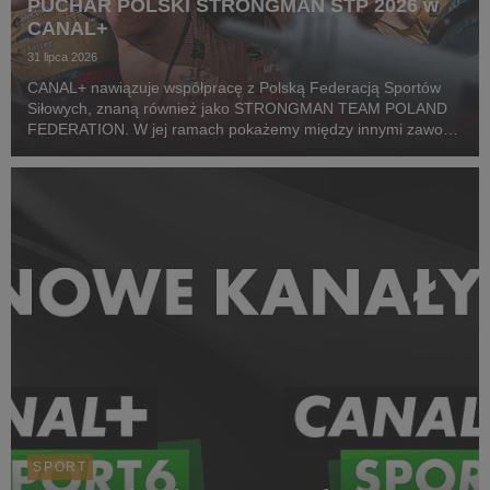
PUCHAR POLSKI STRONGMAN STP 2026 w
CANAL+
31 lipca 2026
CANAL+ nawiązuje współpracę z Polską Federacją Sportów
Siłowych, znaną również jako STRONGMAN TEAM POLAND
FEDERATION. W jej ramach pokażemy między innymi zawody
z cyklu Pucharu Polski Strongman Championship STP 2026.
Pierwszym wydarzeniem prezentowanym w CANAL+ SPORT 5
i...
SPORT