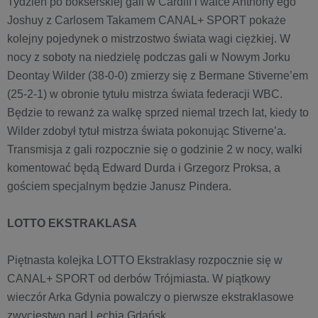
Tydzień po bokserskiej gali w Cardiff i walce Anthony’ego
Joshuy z Carlosem Takamem CANAL+ SPORT pokaże
kolejny pojedynek o mistrzostwo świata wagi ciężkiej. W
nocy z soboty na niedzielę podczas gali w Nowym Jorku
Deontay Wilder (38-0-0) zmierzy się z Bermane Stiverne’em
(25-2-1) w obronie tytułu mistrza świata federacji WBC.
Będzie to rewanż za walkę sprzed niemal trzech lat, kiedy to
Wilder zdobył tytuł mistrza świata pokonując Stiverne’a.
Transmisja z gali rozpocznie się o godzinie 2 w nocy, walki
komentować będą Edward Durda i Grzegorz Proksa, a
gościem specjalnym będzie Janusz Pindera.
LOTTO EKSTRAKLASA
Piętnasta kolejka LOTTO Ekstraklasy rozpocznie się w
CANAL+ SPORT od derbów Trójmiasta. W piątkowy
wieczór Arka Gdynia powalczy o pierwsze ekstraklasowe
zwycięstwo nad Lechią Gdańsk.