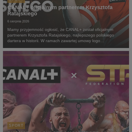
CANAL+ oficjalnym partnerem Krzysztofa
Ratajskiego
6 sierpnia 2026
Mamy przyjemność ogłosić, że CANAL+ został oficjalnym
partnerem Krzysztofa Ratajskiego, najlepszego polskiego
dartera w historii. W ramach zawartej umowy logo
CANAL+ będzie eksponowane między innymi na koszulkach
startowych naszego zawodnika podczas
wszystkich oficjalnyc...
SPORT