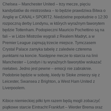
Chelsea – Manchester United – trzy mecze, pięciu
kandydatów do mistrzostwa – to będzie prawdziwa Bitwa o
Anglię w CANAL+ SPORT2. Niedzielne popołudnie o 12:30
rozpoczną derby Londynu, w których wyraźnym faworytem
będzie Tottenham. Podopieczni Mauricio Pochettino są na
fali – w Lidze Mistrzów wygrali z Realem Madryt, a w
Premier League zajmują trzecie miejsce. Tymczasem
Crystal Palace zamyka tabelę z zaledwie czterema
punktami na koncie. Następne mecze to starcia na linii
Manchester – Londyn i tu wyraźnych faworytów wskazać
niełatwo. Jedno jest pewne – emocji nie zabraknie.
Podobnie będzie w sobotę, kiedy to Stoke zmierzy się z
Leicester, Swansea z Brighton, a West Ham United z
Liverpoolem.
Kibice niemieckiej piłki tym razem będą mogli zobaczyć
piątkowe starcie Eintracht Frankfurt – Werder Brema oraz