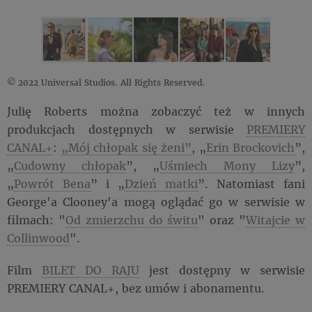
© 2022 Universal Studios. All Rights Reserved.
Julię Roberts można zobaczyć też w innych
produkcjach dostępnych w serwisie
PREMIERY
CANAL+
:
„Mój chłopak się żeni”
, „
Erin Brockovich
”,
„
Cudowny chłopak
”, „
Uśmiech Mony Lizy
”,
„
Powrót Bena
” i „
Dzień matki
”. Natomiast fani
George'a Clooney'a mogą oglądać go w serwisie w
filmach: "
Od zmierzchu do świtu
" oraz "
Witajcie w
Collinwood
".
Film
BILET DO RAJU
jest dostępny w serwisie
PREMIERY CANAL+, bez umów i abonamentu.