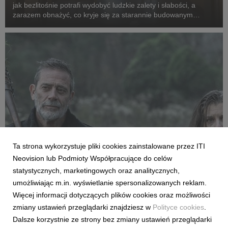
jak bezlitośnie potrafi wydobyć ludzkie zalety i słabości, a
zarazem obnażyć, co kryje się za starannie budowanym
wizerunek celebrytów, powraca w odświeżonej formie. Tym
razem za więzienne kraty trafią kobiety. ...
Ta strona wykorzystuje pliki cookies zainstalowane przez ITI
FILMY I SERIALE
Neovision lub Podmioty Współpracujące do celów
Premiera pierwszego odcinka trzeciego
statystycznych, marketingowych oraz analitycznych,
sezonu „The Walking Dead: Dead City” już
umożliwiając m.in. wyświetlanie spersonalizowanych reklam.
dziś w CANAL+
Więcej informacji dotyczących plików cookies oraz możliwości
27 lipca 2026
zmiany ustawień przeglądarki znajdziesz w
Polityce cookies
.
Już dziś polscy fani kultowego uniwersum żywych trupów
Dalsze korzystnie ze strony bez zmiany ustawień przeglądarki
zobaczą nowe przygody Maggie i Negana. Od 27 lipca w