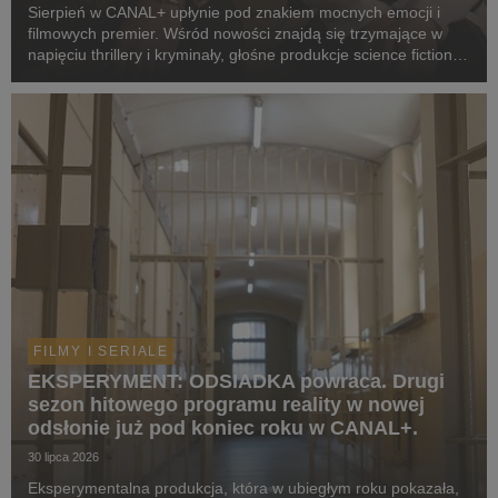
Sierpień w CANAL+ upłynie pod znakiem mocnych emocji i
filmowych premier. Wśród nowości znajdą się trzymające w
napięciu thrillery i kryminały, głośne produkcje science fiction,
poruszające dramaty oraz propozycje dla całej rodziny.
Widzowie zobaczą m.in. serial „Skażeni...
FILMY I SERIALE
EKSPERYMENT: ODSIADKA powraca. Drugi
sezon hitowego programu reality w nowej
odsłonie już pod koniec roku w CANAL+.
30 lipca 2026
Eksperymentalna produkcja, która w ubiegłym roku pokazała,