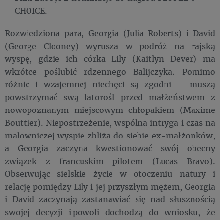
CHOICE.
Rozwiedziona para, Georgia (Julia Roberts) i David
(George Clooney) wyrusza w podróż na rajską
wyspę, gdzie ich córka Lily (Kaitlyn Dever) ma
wkrótce poślubić rdzennego Balijczyka. Pomimo
różnic i wzajemnej niechęci są zgodni – muszą
powstrzymać swą latorośl przed małżeństwem z
nowopoznanym miejscowym chłopakiem (Maxime
Bouttier). Niepostrzeżenie, wspólna intryga i czas na
malowniczej wyspie zbliża do siebie ex-małżonków,
a Georgia zaczyna kwestionować swój obecny
związek z francuskim pilotem (Lucas Bravo).
Obserwując sielskie życie w otoczeniu natury i
relację pomiędzy Lily i jej przyszłym mężem, Georgia
i David zaczynają zastanawiać się nad słusznością
swojej decyzji i powoli dochodzą do wniosku, że