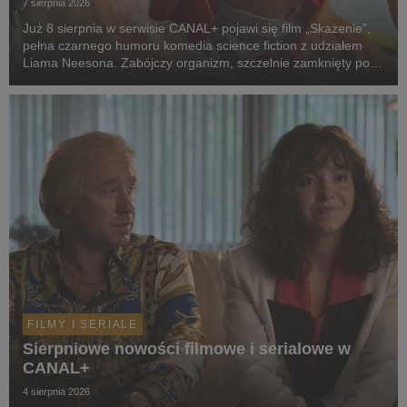
7 sierpnia 2026
Już 8 sierpnia w serwisie CANAL+ pojawi się film „Skażenie”,
pełna czarnego humoru komedia science fiction z udziałem
Liama Neesona. Zabójczy organizm, szczelnie zamknięty pod
ziemią przez dekady, wydostaje się na wolność. Jedyną
nadzieją ludzkości staje się dwoje spóźni...
FILMY I SERIALE
Sierpniowe nowości filmowe i serialowe w
CANAL+
4 sierpnia 2026