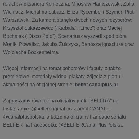
rolach: Aleksandra Konieczna, Mirosław Haniszewski, Zofia
Wichłacz, Michalina Łabacz, Eliza Rycembel i Szymon Piotr
Warszawski. Za kamerą stanęło dwóch nowych reżyserów:
Krzysztof Łukaszewicz („Karbala”, „Lincz”) oraz Maciej
Bochniak („Disco Polo”). Scenariusz wyszedł spod pióra
Moniki Powalisz, Jakuba Żulczyka, Bartosza Ignaciuka oraz
Wojciecha Bockenheima.
Więcej informacji na temat bohaterów i fabuły, a także
premierowe materiały wideo, plakaty, zdjęcia z planu i
aktualności na oficjalnej stronie:
belfer.canalplus.pl
Zapraszamy również na oficjalny profil „BELFRA” na
Instagramie: @belferoriginal oraz profil CANAL+:
@canalpluspolska, a także na oficjalny Fanpage serialu
BELFER na Facebooku: @BELFERCanalPlusPolska.