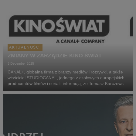
AKTUALNOŚCI
ZMIANY W ZARZĄDZIE KINO ŚWIAT
3 December 2025
CANAL+, globalna firma z branży mediów i rozrywki, a także
właściciel STUDIOCANAL, jednego z czołowych europejskich
producentów filmów i seriali, informują, że Tomasz Karczewski,
założyciel Kino Świat, podjął decyzję o rezygnacji ze
stanowiska członka zarządu spółki i z ...