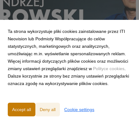
Ta strona wykorzystuje pliki cookies zainstalowane przez ITI
Neovision lub Podmioty Współpracujące do celów
AKTUALNOŚCI
statystycznych, marketingowych oraz analitycznych,
„Here We Go!” Andrzej Twarowski w CANAL+!
umożliwiając m.in. wyświetlanie spersonalizowanych reklam.
7 August 2025
Więcej informacji dotyczących plików cookies oraz możliwości
Czas na prawdziwy hit naszego okna transferowego. Możemy
zmiany ustawień przeglądarki znajdziesz w
Polityce cookies
.
oficjalnie przekazać, że Andrzej Twarowski powraca do
Dalsze korzystnie ze strony bez zmiany ustawień przeglądarki
zespołu redakcji sportowej CANAL+. Już od początku sezonu
oznacza zgodę na wykorzystywanie plików cookies.
2025/26 będziemy mogli usłyszeć słynne „Siadamy głęboko w
fotelach…” na sportowych antenach CANAL+ pod...
Accept all
Deny all
Cookie settings
Powered by
Privacy Policy