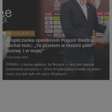
AKTUALNOŚCI
Kropliczanka sponsorem Pogoni Siedlce.
Michał Holc: „To przełom w historii piłki
nożnej. I w mojej”
5 December 2025
CANAL+ z dumą ogłasza, że fikcyjna — lecz jak zawsze
śmiertelnie poważna — firma Kropliczanka została na jeden
mecz (na tyle było ich stać) oficjalnym
sponsorem pierwszoligowej Pogoni Siedlce. W projekt
zaangażowany jest sam prezes (aka CEO) Kropliczanki,
Michał Holc (w ...