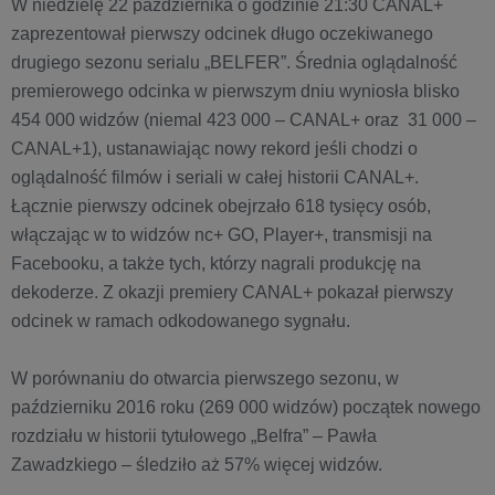
W niedzielę 22 października o godzinie 21:30 CANAL+
zaprezentował pierwszy odcinek długo oczekiwanego
drugiego sezonu serialu „BELFER”. Średnia oglądalność
premierowego odcinka w pierwszym dniu wyniosła blisko
454 000 widzów (niemal 423 000 – CANAL+ oraz 31 000 –
CANAL+1), ustanawiając nowy rekord jeśli chodzi o
oglądalność filmów i seriali w całej historii CANAL+.
Łącznie pierwszy odcinek obejrzało 618 tysięcy osób,
włączając w to widzów nc+ GO, Player+, transmisji na
Facebooku, a także tych, którzy nagrali produkcję na
dekoderze. Z okazji premiery CANAL+ pokazał pierwszy
odcinek w ramach odkodowanego sygnału.
W porównaniu do otwarcia pierwszego sezonu, w
październiku 2016 roku (269 000 widzów) początek nowego
rozdziału w historii tytułowego „Belfra” – Pawła
Zawadzkiego – śledziło aż 57% więcej widzów.