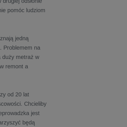
drugiej odsłonie
nie pomóc ludziom
znają jedną
ka. Problemem na
za duży metraż w
 w remont a
zy od 20 lat
cowości. Chcieliby
zeprowadzka jest
arzyszyć będą