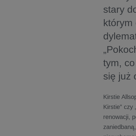
stary d
którym
dylema
„Pokoch
tym, co
się już
Kirstie All
Kirstie” czy
renowacji, 
zaniedbaną,