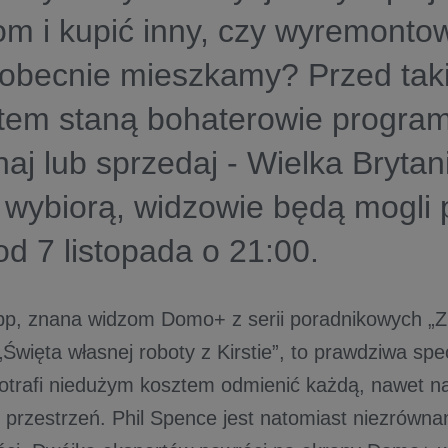
om i kupić inny, czy wyremonto
 obecnie mieszkamy? Przed tak
tem staną bohaterowie progra
aj lub sprzedaj - Wielka Brytan
 wybiorą, widzowie będą mogli
 od 7 listopada o 21:00.
sopp, znana widzom Domo+ z serii poradnikowych „
 „Święta własnej roboty z Kirstie”, to prawdziwa spe
potrafi niedużym kosztem odmienić każdą, nawet na
 przestrzeń. Phil Spence jest natomiast niezrów