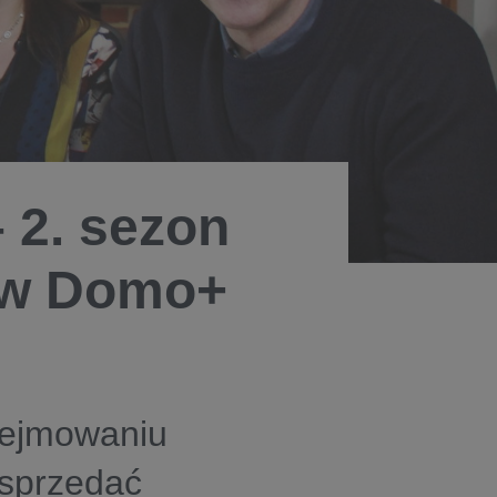
 2. sezon
e w Domo+
dejmowaniu
 sprzedać