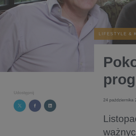
LIFESTYLE & 
Poko
prog
Udostępnij
24 października
Listop
ważnych