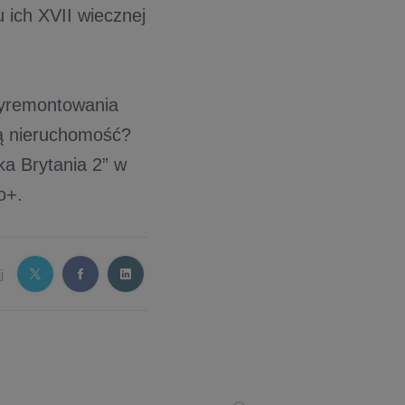
 ich XVII wiecznej
wyremontowania
ją nieruchomość?
ka Brytania 2” w
o+.
j