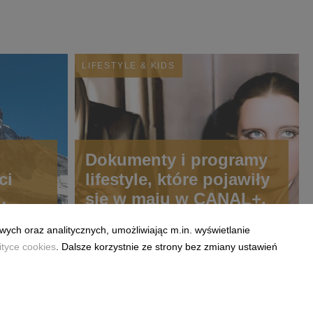
LIFESTYLE & KIDS
Dokumenty i programy
ci
lifestyle, które pojawiły
się w maju w CANAL+.
wisie
wych oraz analitycznych, umożliwiając m.in. wyświetlanie
ityce cookies
. Dalsze korzystnie ze strony bez zmiany ustawień