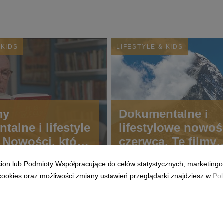
 KIDS
LIFESTYLE & KIDS
my
Dokumentalne i
alne i lifestyle
lifestylowe nowoś
. Nowości, które
czerwca. Te filmy
 się w serwisie
pojawią się w ser
ision lub Podmioty Współpracujące do celów statystycznych, marketingo
 w tym
CANAL+ w tym
cookies oraz możliwości zmiany ustawień przeglądarki znajdziesz w
Pol
u.
miesiącu.