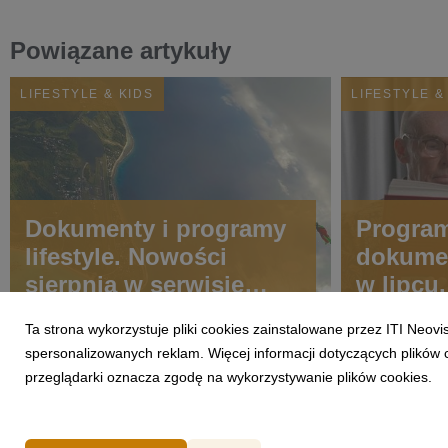
Powiązane artykuły
LIFESTYLE & KIDS
LIFESTYLE &
Dokumenty i programy
Progra
lifestyle. Nowości
dokument
sierpnia w serwisie
w lipcu
CANAL+
pojawią
Ta strona wykorzystuje pliki cookies zainstalowane przez ITI Neov
CANAL+
spersonalizowanych reklam. Więcej informacji dotyczących plików 
miesiąc
przeglądarki oznacza zgodę na wykorzystywanie plików cookies.