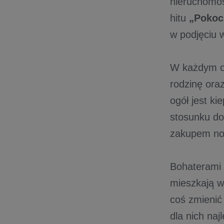
nieruchomoś
hitu
„Pokoch
w podjęciu w
W każdym od
rodzinę ora
ogół jest k
stosunku do
zakupem no
Bohaterami 
mieszkają w
coś zmienić
dla nich na