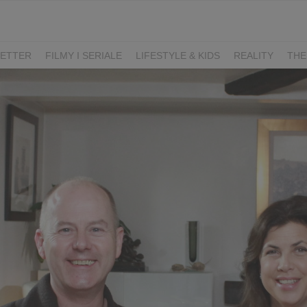
ETTER
FILMY I SERIALE
LIFESTYLE & KIDS
REALITY
THE
I
KIEDY ŚLUB?
BELFER
SORTOWNIA
KLANGOR
WILK
T
LIFESTYLE