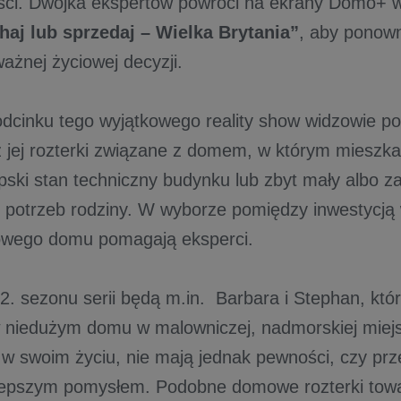
ci. Dwójka ekspertów powróci na ekrany Domo+ w 
aj lub sprzedaj – Wielka Brytania”
, aby ponow
ażnej życiowej decyzji.
cinku tego wyjątkowego reality show widzowie po
z jej rozterki związane z domem, w którym miesz
iepski stan techniczny budynku lub zbyt mały albo 
 potrzeb rodziny. W wyborze pomiędzy inwestycją
wego domu pomagają eksperci.
2. sezonu serii będą m.in. Barbara i Stephan, któr
 niedużym domu w malowniczej, nadmorskiej miejs
 w swoim życiu, nie mają jednak pewności, czy pr
jlepszym pomysłem. Podobne domowe rozterki tow