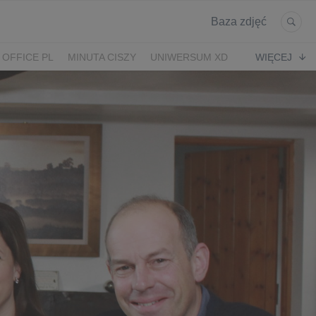
Baza zdjęć
 OFFICE PL
MINUTA CISZY
UNIWERSUM XD
WIĘCEJ
KRUK
POWRÓT