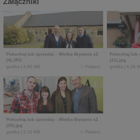
Załączniki
Pokochaj lub sprzedaj – Wielka Brytania s2
Pokochaj lub 
(4).JPG
(21).jpg
grafika
|
6,85 MB
Pobierz
grafika
|
6,56 
Pokochaj lub sprzedaj – Wielka Brytania s2
(20).jpg
grafika
|
6,16 MB
Pobierz