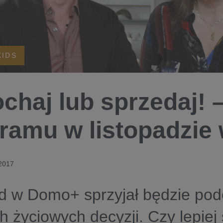
KIDS
chaj lub sprzedaj! –
ramu w listopadzi
 2017
ad w Domo+ sprzyjał będzie po
 życiowych decyzji. Czy lepiej