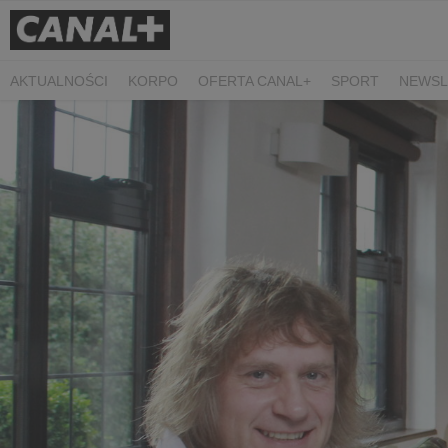
AKTUALNOŚCI
KORPO
OFERTA CANAL+
SPORT
NEWSL
CZARNE STOKROTKI
PROSTA SPRAWA
ALGORYTM MIŁOŚC
PLANETA SINGLI. OSIEM HISTORII
KRÓL
KIDS
DOKUMEN