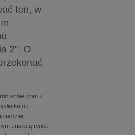
wać ten, w
im
mu
ia 2”. O
 przekonać
Zrób sobie dom z
cjalistka od
jbardziej
nanym znawcą rynku