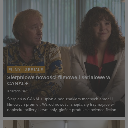
FILMY I SERIALE
Sierpniowe nowości filmowe i serialowe w
CANAL+
4 sierpnia 2026
Sierpień w CANAL+ upłynie pod znakiem mocnych emocji i
filmowych premier. Wśród nowości znajdą się trzymające w
napięciu thrillery i kryminały, głośne produkcje science fiction,
poruszające dramaty oraz propozycje dla całej rodziny.
Widzowie zobaczą m.in. serial „Skażeni...