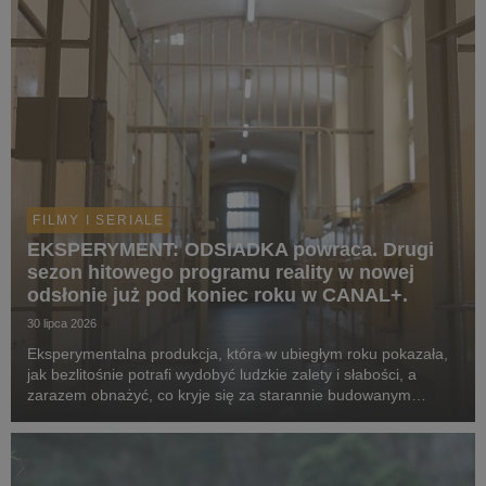
FILMY I SERIALE
EKSPERYMENT: ODSIADKA powraca. Drugi
sezon hitowego programu reality w nowej
odsłonie już pod koniec roku w CANAL+.
30 lipca 2026
Eksperymentalna produkcja, która w ubiegłym roku pokazała,
jak bezlitośnie potrafi wydobyć ludzkie zalety i słabości, a
zarazem obnażyć, co kryje się za starannie budowanym
wizerunek celebrytów, powraca w odświeżonej formie. Tym
razem za więzienne kraty trafią kobiety. ...