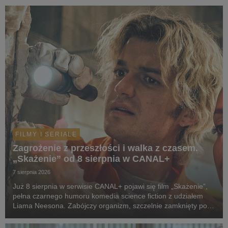
FILMY I SERIALE
Zagrożenie z przeszłości i walka z czasem.
„Skażenie” od 8 sierpnia w CANAL+
7 sierpnia 2026
Już 8 sierpnia w serwisie CANAL+ pojawi się film „Skażenie”,
pełna czarnego humoru komedia science fiction z udziałem
Liama Neesona. Zabójczy organizm, szczelnie zamknięty pod
ziemią przez dekady, wydostaje się na wolność. Jedyną
nadzieją ludzkości staje się dwoje spóźni...