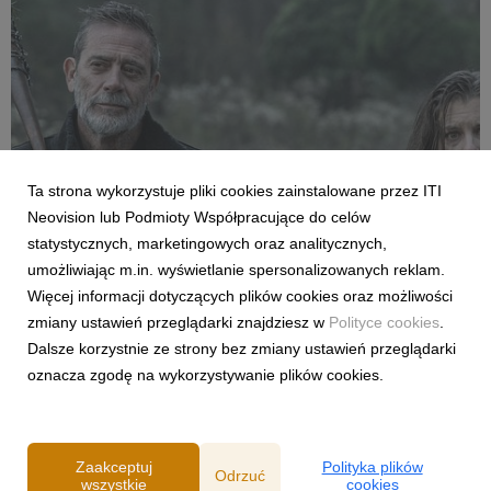
Ta strona wykorzystuje pliki cookies zainstalowane przez ITI
FILMY I SERIALE
Neovision lub Podmioty Współpracujące do celów
Premiera pierwszego odcinka trzeciego
statystycznych, marketingowych oraz analitycznych,
sezonu „The Walking Dead: Dead City” już
umożliwiając m.in. wyświetlanie spersonalizowanych reklam.
dziś w CANAL+
Więcej informacji dotyczących plików cookies oraz możliwości
27 lipca 2026
zmiany ustawień przeglądarki znajdziesz w
Polityce cookies
.
Już dziś polscy fani kultowego uniwersum żywych trupów
Dalsze korzystnie ze strony bez zmiany ustawień przeglądarki
zobaczą nowe przygody Maggie i Negana. Od 27 lipca w
oznacza zgodę na wykorzystywanie plików cookies.
serwisie można oglądać pierwszy odcinek kontynuacji serialu,
a kolejne będą pojawiać się co poniedziałek.
Zaakceptuj
Polityka plików
Odrzuć
wszystkie
cookies