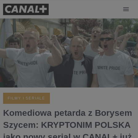
FILMY I SERIALE
Komediowa petarda z Borysem
Szycem: KRYPTONIM POLSKA
jako nowy serial w CANAL+ już