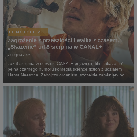
FILMY I SERIALE
Zagrożenie z przeszłości i walka z czasem.
„Skażenie” od 8 sierpnia w CANAL+
7 sierpnia 2026
Już 8 sierpnia w serwisie CANAL+ pojawi się film „Skażenie”,
pełna czarnego humoru komedia science fiction z udziałem
Liama Neesona. Zabójczy organizm, szczelnie zamknięty pod
ziemią przez dekady, wydostaje się na wolność. Jedyną
nadzieją ludzkości staje się dwoje spóźni...