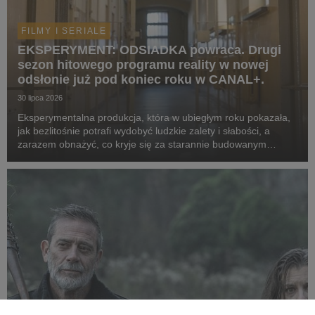
FILMY I SERIALE
EKSPERYMENT: ODSIADKA powraca. Drugi
sezon hitowego programu reality w nowej
odsłonie już pod koniec roku w CANAL+.
30 lipca 2026
Eksperymentalna produkcja, która w ubiegłym roku pokazała,
jak bezlitośnie potrafi wydobyć ludzkie zalety i słabości, a
zarazem obnażyć, co kryje się za starannie budowanym
wizerunek celebrytów, powraca w odświeżonej formie. Tym
razem za więzienne kraty trafią kobiety. ...