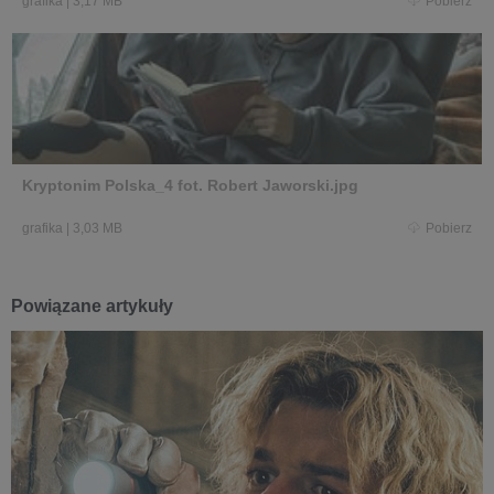
grafika
|
3,17 MB
Pobierz
Kryptonim Polska_4 fot. Robert Jaworski.jpg
grafika
|
3,03 MB
Pobierz
Powiązane artykuły