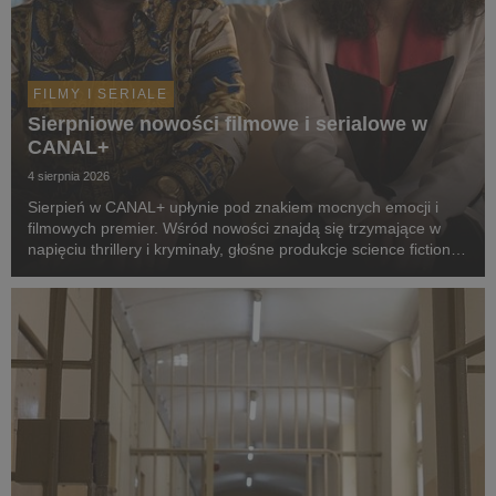
FILMY I SERIALE
Sierpniowe nowości filmowe i serialowe w
CANAL+
4 sierpnia 2026
Sierpień w CANAL+ upłynie pod znakiem mocnych emocji i
filmowych premier. Wśród nowości znajdą się trzymające w
napięciu thrillery i kryminały, głośne produkcje science fiction,
poruszające dramaty oraz propozycje dla całej rodziny.
Widzowie zobaczą m.in. serial „Skażeni...