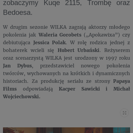
zobaczymy Kuqe 2115, Trombę oraz
Bedoesa.
W drugim sezonie WILKA zagrają aktorzy młodego
pokolenia jak
Waleria Gorobets
(„Apokawixa”) czy
debiutująca
Jessica Polak
. W rolę rodzica jednej z
bohaterek wcieli się
Hubert Urbański
. Reżyserem
oraz scenarzystą WILKA jest urodzony w 1997 roku
Jan Dybus
, przedstawiciel nowego pokolenia
twórców, wychowanych na krótkich i dynamicznych
historiach. Za produkcję serialu ze strony
Papaya
Films
odpowiadają
K
acper Sawicki i Michał
Wojciechowski.