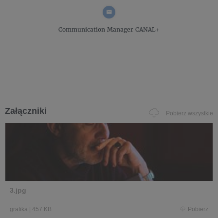
Communication Manager
CANAL+
Załączniki
Pobierz wszystkie
3.jpg
grafika
|
457 KB
Pobierz