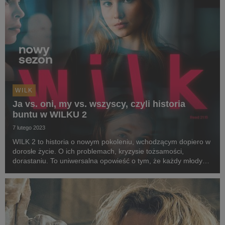
WILK
Ja vs. oni, my vs. wszyscy, czyli historia
buntu w WILKU 2
7 lutego 2023
WILK 2 to historia o nowym pokoleniu, wchodzącym dopiero w
dorosłe życie. O ich problemach, kryzysie tożsamości,
dorastaniu. To uniwersalna opowieść o tym, że każdy młody
człowiek prowadzi walkę o rzeczywistość, w której przyjdzie mu
żyć. Na ekranie m.in. Jessica Polak, ...