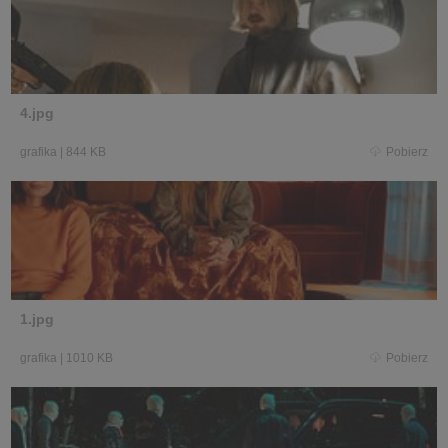
4.jpg
grafika
|
844 KB
Pobierz
1.jpg
grafika
|
1010 KB
Pobierz