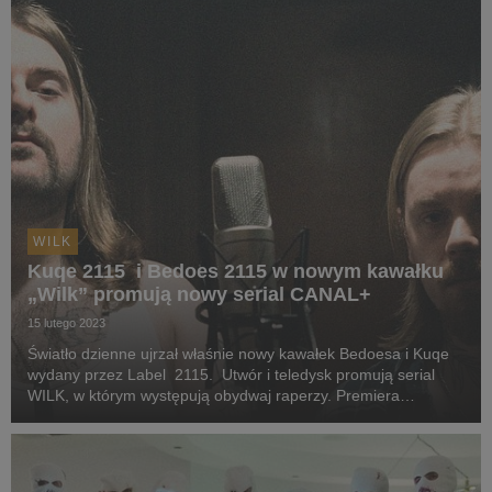
WILK
Kuqe 2115 i Bedoes 2115 w nowym kawałku
„Wilk” promują nowy serial CANAL+
15 lutego 2023
Światło dzienne ujrzał właśnie nowy kawałek Bedoesa i Kuqe
wydany przez Label 2115. Utwór i teledysk promują serial
WILK, w którym występują obydwaj raperzy. Premiera
wszystkich odcinków serialu już 17 lutego się w CANAL+
online.