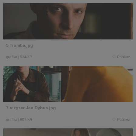
5 Tromba.jpg
grafika
|
534 KB
Pobierz
7 reżyser Jan Dybus.jpg
grafika
|
907 KB
Pobierz