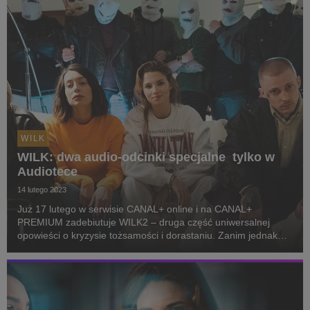
WILK
WILK: dwa audio-odcinki specjalne tylko w
Audiotece
14 lutego 2023
Już 17 lutego w serwisie CANAL+ online i na CANAL+
PREMIUM zadebiutuje WILK2 – druga część uniwersalnej
opowieści o kryzysie tożsamości i dorastaniu. Zanim jednak
widzowie poznają nowe postaci, będą mogli wrócić na chwilę
do losów bohaterów pierwszego sezonu. Wszystko dz...