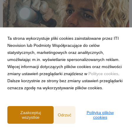
Ta strona wykorzystuje pliki cookies zainstalowane przez ITI
Neovision lub Podmioty Współpracujące do celów
FILMY I SERIALE
statystycznych, marketingowych oraz analitycznych,
Zagrożenie z przeszłości i walka z czasem.
umożliwiając m.in. wyświetlanie spersonalizowanych reklam.
„Skażenie” od 8 sierpnia w CANAL+
Więcej informacji dotyczących plików cookies oraz możliwości
7 sierpnia 2026
zmiany ustawień przeglądarki znajdziesz w
Polityce cookies
.
Już 8 sierpnia w serwisie CANAL+ pojawi się film „Skażenie”,
Dalsze korzystnie ze strony bez zmiany ustawień przeglądarki
pełna czarnego humoru komedia science fiction z udziałem
oznacza zgodę na wykorzystywanie plików cookies.
Liama Neesona. Zabójczy organizm, szczelnie zamknięty pod
ziemią przez dekady, wydostaje się na wolność. Jedyną
nadzieją ludzkości staje się dwoje spóźni...
Zaakceptuj
Polityka plików
Odrzuć
wszystkie
cookies
Powered by