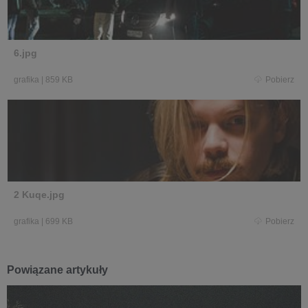
6.jpg
grafika
|
859 KB
Pobierz
2 Kuqe.jpg
grafika
|
699 KB
Pobierz
Powiązane artykuły