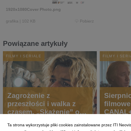
1920x1080Cover Photo.png
grafika
|
102 KB
Pobierz
Powiązane artykuły
FILMY I SERIALE
FILMY I SER
Zagrożenie z
Sierpni
przeszłości i walka z
filmowe
czasem. „Skażenie” od
CANAL
8 sierpnia w CANAL+
Ta strona wykorzystuje pliki cookies zainstalowane przez ITI Neov