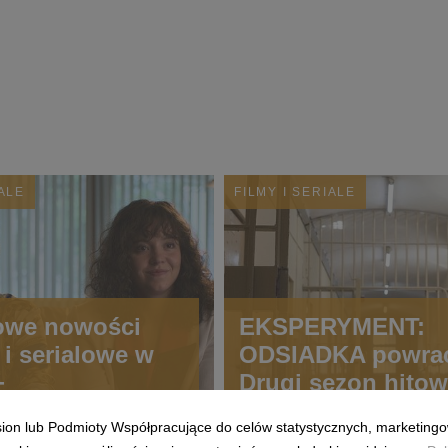
IALE
FILMY I SERIALE
owe nowości
EKSPERYMENT:
 i serialowe w
ODSIADKA powra
+
Drugi sezon hito
programu reality 
ision lub Podmioty Współpracujące do celów statystycznych, marketingo
nowej odsłonie ju