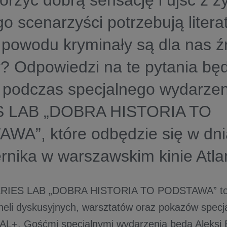
orzyć dobrą sensację i ujść z 
o scenarzyści potrzebują liter
 powodu kryminały są dla nas 
? Odpowiedzi na te pytania bę
 podczas specjalnego wydarz
S LAB „DOBRA HISTORIA TO
WA”, które odbędzie się w dni
rnika w warszawskim kinie Atlan
RIES LAB „DOBRA HISTORIA TO PODSTAWA” to 
neli dyskusyjnych, warsztatów oraz pokazów specjal
L+. Gośćmi specjalnymi wydarzenia będą Aleksi B