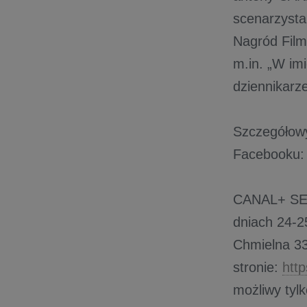
scenarzysta 
Nagród Filmo
m.in. „W im
dziennikarz
Szczegółowy
Facebooku
CANAL+ SE
dniach 24-25
Chmielna 33
stronie:
http
możliwy tylk