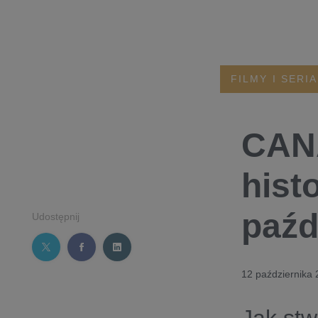
FILMY I SERI
CAN
hist
paźd
Udostępnij
12 października