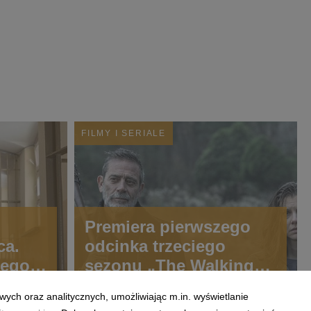
FILMY I SERIALE
Premiera pierwszego
ca.
odcinka trzeciego
wego
sezonu „The Walking
w
Dead: Dead City” już
wych oraz analitycznych, umożliwiając m.in. wyświetlanie
ż pod
dziś w CANAL+