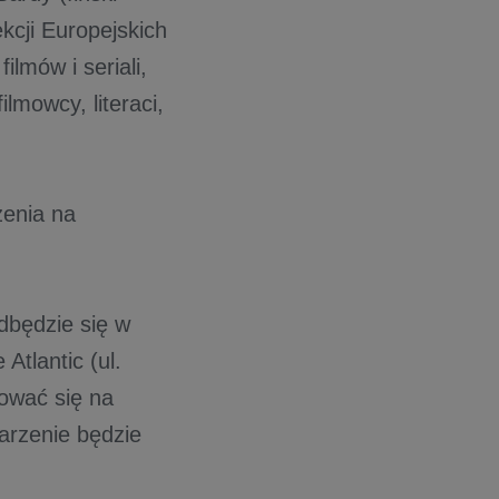
ekcji Europejskich
lmów i seriali,
lmowcy, literaci,
zenia na
ędzie się w
Atlantic (ul.
rować się na
arzenie będzie