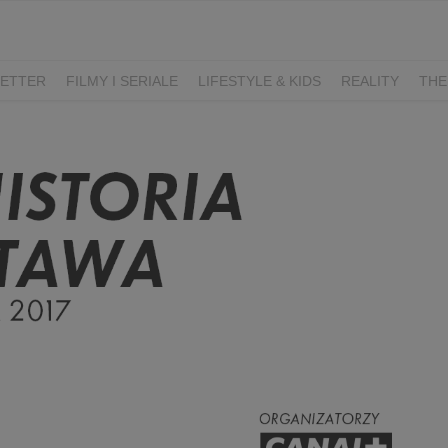
ETTER
FILMY I SERIALE
LIFESTYLE & KIDS
REALITY
THE
I
KIEDY ŚLUB?
BELFER
SORTOWNIA
KLANGOR
WILK
T
LIFESTYLE