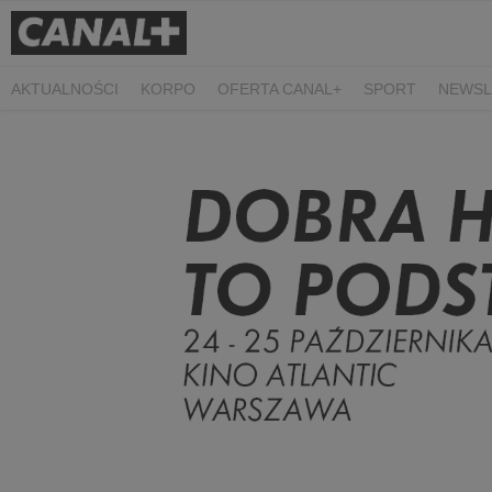
AKTUALNOŚCI
KORPO
OFERTA CANAL+
SPORT
NEWSL
CZARNE STOKROTKI
PROSTA SPRAWA
ALGORYTM MIŁOŚC
PLANETA SINGLI. OSIEM HISTORII
KRÓL
KIDS
DOKUMEN