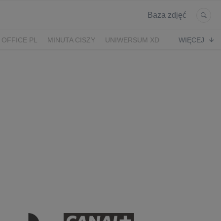
Baza zdjęć
 OFFICE PL
MINUTA CISZY
UNIWERSUM XD
WIĘCEJ
KRUK
POWRÓT