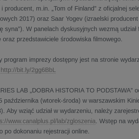
i producent, m.in. „Tom of Finland” z oficjalnej sel
wych 2017) oraz Saar Yogev (izraelski producent fi
ię syna”). W panelach dyskusyjnych wezmą udział fi
e oraz przedstawiciele środowiska filmowego.
 program imprezy dostępny jest na stronie wydar
:
http://bit.ly/2gg6BbL
RIES LAB „DOBRA HISTORIA TO PODSTAWA” odb
 października (wtorek-środa) w warszawskim Kinie 
). Aby wziąć udział w wydarzeniu, należy zarejest
s://www.canalplus.pl/lab/zgloszenia
. Wstęp na wyd
o po dokonaniu rejestracji online.