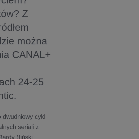
życiem?
atów? Z
źródłem
dzie można
enia CANAL+
ach 24-25
tic.
dwudniowy cykl
nych seriali z
ardy (fiński