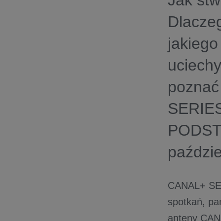
Jak stw
Dlaczeg
jakiego
uciechy
poznać
SERIE
PODSTA
paździe
CANAL+ SE
spotkań, pa
anteny CANA