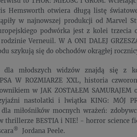
serwisu to THOR: MIŁOŚĆ I GROM. Wcielając
ris Hemsworth otwiera długą listę światow
tąpiły w najnowszej produkcji od Marvel S
ropejskiego podwórka jest z kolei trzecia c
 rodzinie Verneuil. W A ONI DALEJ GRZES
odu szykują się do obchodów okrągłej rocznic
e dla młodszych widzów znajdą się z k
 PSA W ROZMIARZE XXL, historia czworon
jownikiem w JAK ZOSTAŁEM SAMURAJEM or
zyjaźni nastolatki i lwiątka KING: MÓJ 
 dla miłośników mocnych wrażeń: zdobywc
w thrillerze BESTIA i NIE! - horror science fi
®
scara
Jordana Peele.