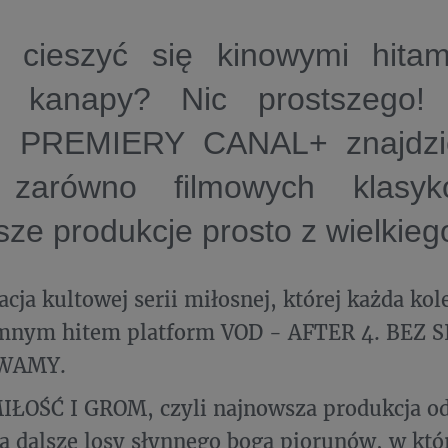
 cieszyć się kinowymi hitam
j kanapy? Nic prostszego!
u PREMIERY CANAL+ znajdzi
 zarówno filmowych klasyk
ze produkcje prosto z wielkieg
cja kultowej serii miłosnej, której każda kole
omnym hitem platform VOD - AFTER 4. BEZ S
WAMY.
ŁOŚĆ I GROM, czyli najnowsza produkcja od
a dalsze losy słynnego boga piorunów, w któr