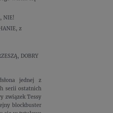
, NIE!
CHANIE, z
 GRZESZĄ, DOBRY
słona jednej z
 serii ostatnich
y związek Tessy
ejny blockbuster