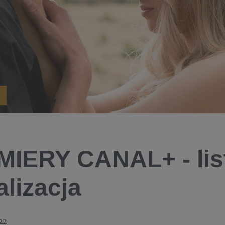
IERY CANAL+ - li
alizacja
22