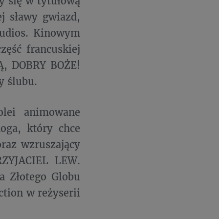
y się w tytułową
ej sławy gwiazd,
tudios. Kinowym
zęść francuskiej
ZĄ, DOBRY BOŻE!
y ślubu.
olei animowane
oga, który chce
az wzruszający
PRZYJACIEL LEW.
a Złotego Globu
ction w reżyserii