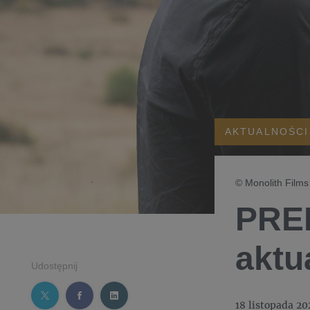
AKTUALNOŚCI
© Monolith Films
PREM
aktu
Udostępnij
18 listopada 20