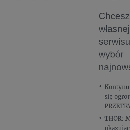
Chcesz
własne
serwis
wybór
najnows
Kontynua
się ogr
PRZETR
THOR: MI
ukazując