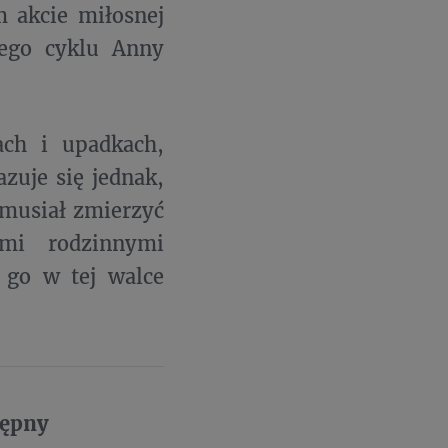
m akcie miłosnej
wego cyklu Anny
ach i upadkach,
azuje się jednak,
 musiał zmierzyć
mi rodzinnymi
 go w tej walce
tępny