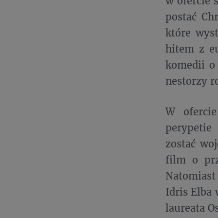
w ofercie 
postać Ch
które wys
hitem z eu
komedii o
nestorzy r
W oferci
perypetie
zostać wo
film o pr
Natomiast
Idris Elba 
laureata O