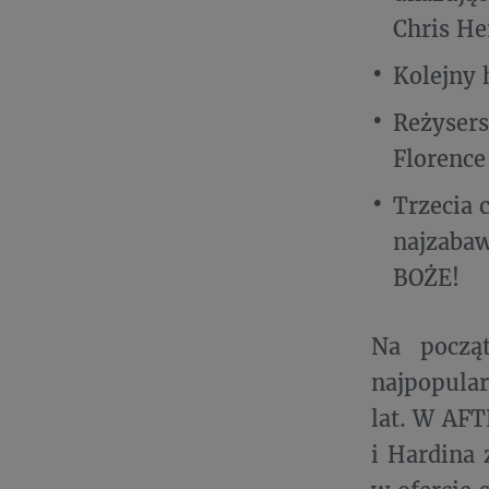
Chris H
Kolejny 
Reżysers
Florence
Trzecia 
najzabaw
BOŻE!
Na począt
najpopular
lat. W AF
i Hardina 