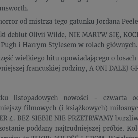
emsworth.
horror od mistrza tego gatunku Jordana Peele
ki debiut Olivii Wilde, NIE MARTW SIĘ, KO
 Pugh i Harrym Stylesem w rolach głównych.
część wielkiego hitu opowiadającego o losach
niejszej francuskiej rodziny, A ONI DALEJ
ku listopadowych nowości - czwarta od
niejszy filmowych (i książkowych) miłosnych
TER 4. BEZ SIEBIE NIE PRZETRWAMY burzliw
zostanie poddany najtrudniejszej próbie. Kol