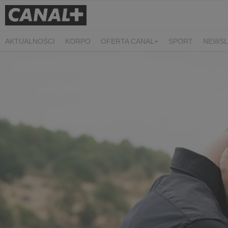
AKTUALNOŚCI
KORPO
OFERTA CANAL+
SPORT
NEWSL
CZARNE STOKROTKI
PROSTA SPRAWA
ALGORYTM MIŁOŚC
PLANETA SINGLI. OSIEM HISTORII
KRÓL
KIDS
DOKUMEN