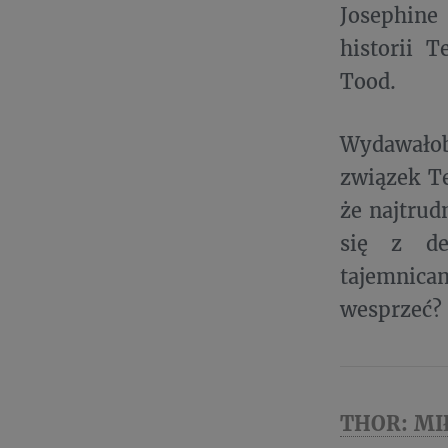
Josephine
historii 
Tood.
Wydawałob
związek Te
że najtrud
się z de
tajemnica
wesprzeć?
THOR: MI