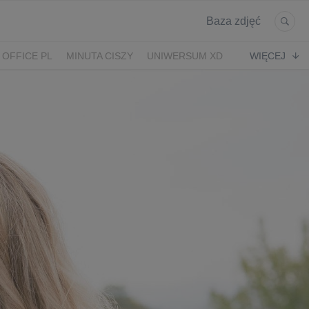
Baza zdjęć
 OFFICE PL
MINUTA CISZY
UNIWERSUM XD
WIĘCEJ
KRUK
POWRÓT