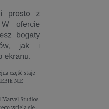
i prosto z
 W ofercie
esz bogaty
ów, jak i
o ekranu.
jna część staje
IEBIE NIE
 Marvel Studios
ego wciela się