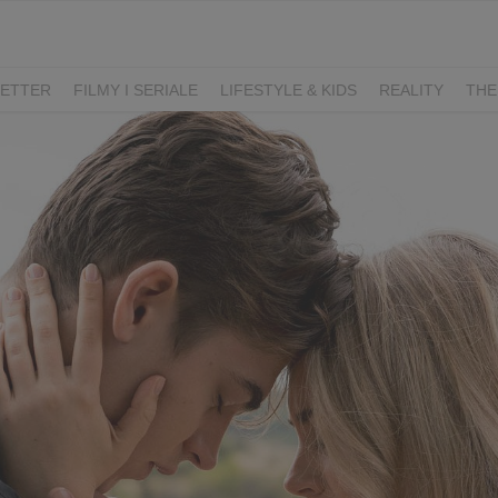
ETTER
FILMY I SERIALE
LIFESTYLE & KIDS
REALITY
THE
I
KIEDY ŚLUB?
BELFER
SORTOWNIA
KLANGOR
WILK
T
LIFESTYLE