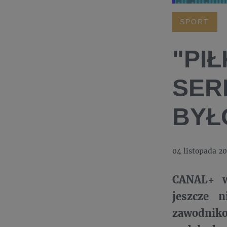
SPORT
"PI
SER
BYŁ
04 listopada 2
CANAL+ wy
jeszcze n
zawodniko