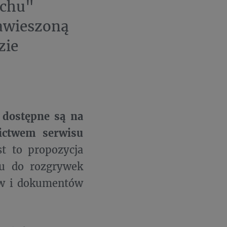
uchu"
awieszoną
zie
 dostępne są na
ictwem serwisu
st to propozycja
pu do rozgrywek
mów i dokumentów