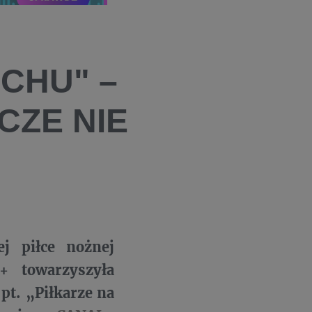
CHU" –
CZE NIE
j piłce nożnej
 towarzyszyła
t. „Piłkarze na