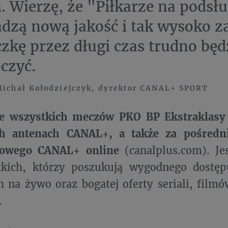
. Wierzę, że "Piłkarze na podsł
zą nową jakość i tak wysoko z
zkę przez długi czas trudno będ
oczyć.
Michał Kołodziejczyk, dyrektor CANAL+ SPORT
e wszystkich meczów PKO BP Ekstraklasy
h antenach CANAL+, a także za pośredn
gowego CANAL+ online
(canalplus.com). Je
tkich, którzy poszukują wygodnego dostę
 na żywo oraz bogatej oferty seriali, fil
.