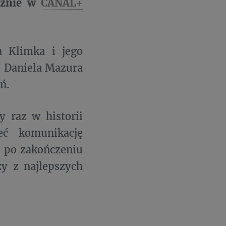
ącznie w
CANAL+
a Klimka i jego
i Daniela Mazura
eń.
y raz w historii
eć komunikację
i po zakończeniu
y z najlepszych