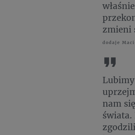
właśnie
przekon
zmieni 
dodaje Maci
Lubimy 
uprzejm
nam się
świata.
zgodzil