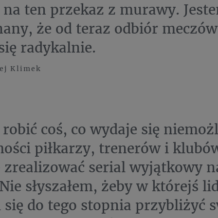
 na ten przekaz z murawy. Jest
any, że od teraz odbiór meczów
się radykalnie.
ej Klimek
robić coś, co wydaje się niemożl
ości piłkarzy, trenerów i klubó
 zrealizować serial wyjątkowy n
 Nie słyszałem, żeby w którejś li
i się do tego stopnia przybliżyć 