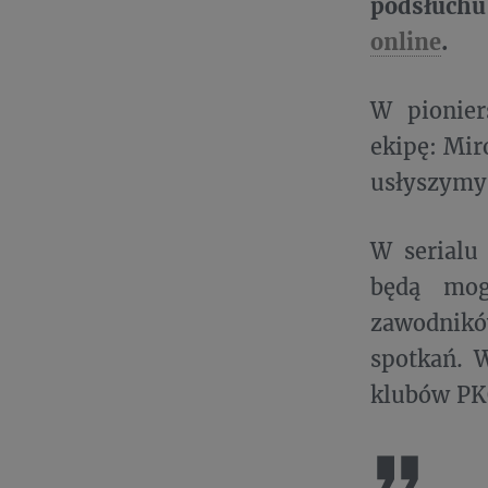
podsłuchu
online
.
W pionier
ekipę: Mir
usłyszymy
W serialu
będą mog
zawodnikó
spotkań. 
klubów PK