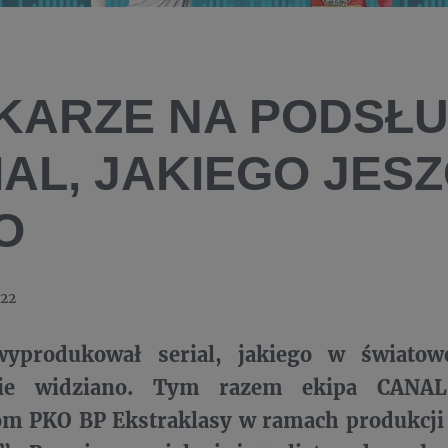
ŁKARZE NA PODSŁU
IAL, JAKIEGO JESZ
O
022
produkował serial, jakiego w światowe
ie widziano
. Tym razem ekipa CANAL+
m PKO BP Ekstraklasy w ramach produkcji p