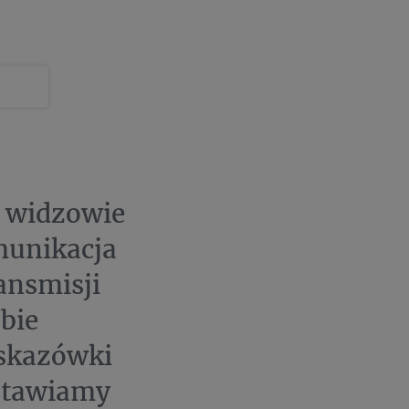
, widzowie
munikacja
ansmisji
bie
wskazówki
 stawiamy