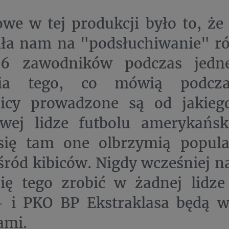
we w tej produkcji było to, że
iła nam na "podsłuchiwanie" r
6 zawodników podczas jedn
nia tego, co mówią podcza
icy prowadzone są od jakieg
wej lidze futbolu amerykańs
 się tam one olbrzymią popula
śród kibiców. Nigdy wcześniej n
ię tego zrobić w żadnej lidze 
 i PKO BP Ekstraklasa będą w 
rami.