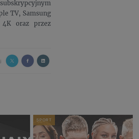
 subskrypcyjnym
pple TV, Samsung
4K oraz przez
j
SPORT