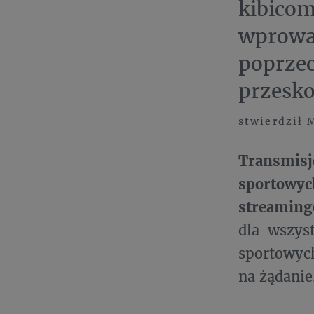
kibicom
wprowad
poprzec
przesk
stwierdził 
Transmisj
sportowyc
streamin
dla wszys
sportowych
na żądanie