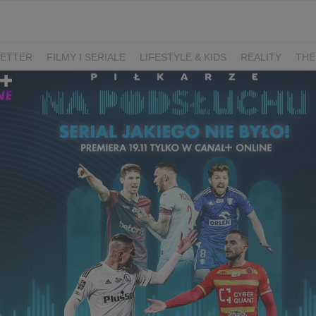
ETTER
FILMY I SERIALE
LIFESTYLE & KIDS
REALITY
THE
I
KIEDY ŚLUB?
BELFER
SORTOWNIA
KLANGOR
WILK
T
LIFESTYLE