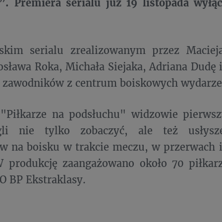
”. Premiera serialu już 19 listopada wył
skim serialu zrealizowanym przez Maciej
osława Roka, Michała Siejaka, Adriana Dudę 
 zawodników z centrum boiskowych wydarz
 "Piłkarze na podsłuchu" widzowie pierwsz
li nie tylko zobaczyć, ale też usłysz
w na boisku w trakcie meczu, w przerwach 
W produkcję zaangażowano około 70 piłkarz
O BP Ekstraklasy.