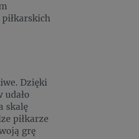
em
 piłkarskich
iwe. Dzięki
w udało
a skalę
dze piłkarze
swoją grę