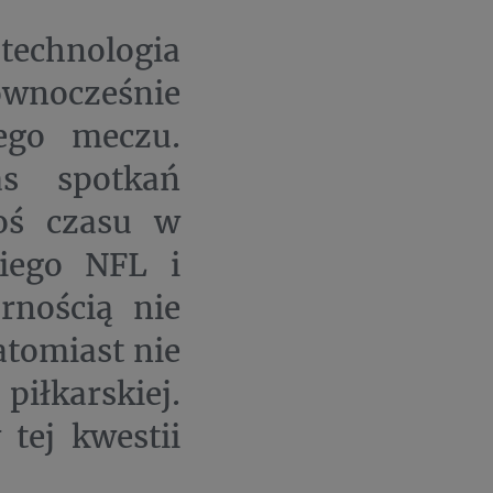
 technologia
ównocześnie
ego meczu.
s spotkań
oś czasu w
kiego NFL i
rnością nie
atomiast nie
piłkarskiej.
tej kwestii