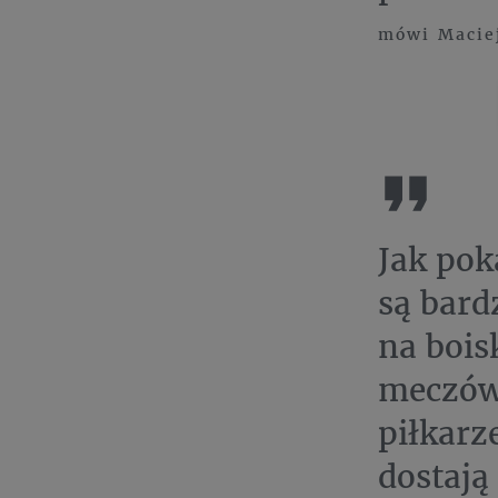
mówi Maciej
Jak pok
są bard
na bois
meczów,
piłkarz
dostają