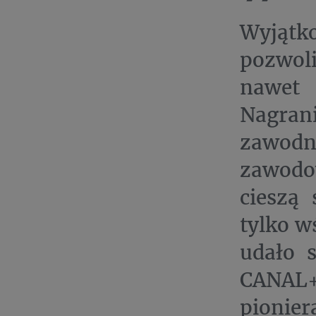
Wyjątko
pozwol
nawet 
Nagra
zawodn
zawodo
cieszą
tylko w
udało s
CANAL+
pionie