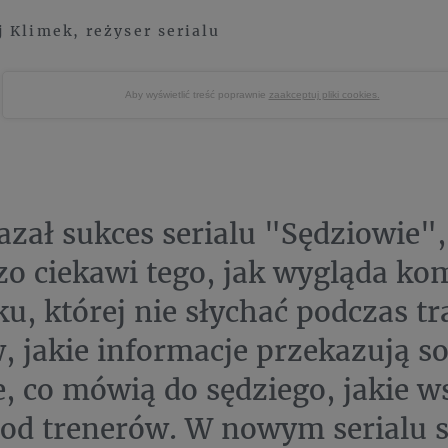
 Klimek, reżyser serialu
Aby wyświetlić treść poprawnie
zaakceptuj pliki cookies.
azał sukces serialu "Sędziowie"
zo ciekawi tego, jak wygląda ko
ku, której nie słychać podczas tr
 jakie informacje przekazują so
e, co mówią do sędziego, jakie 
 od trenerów. W nowym serialu