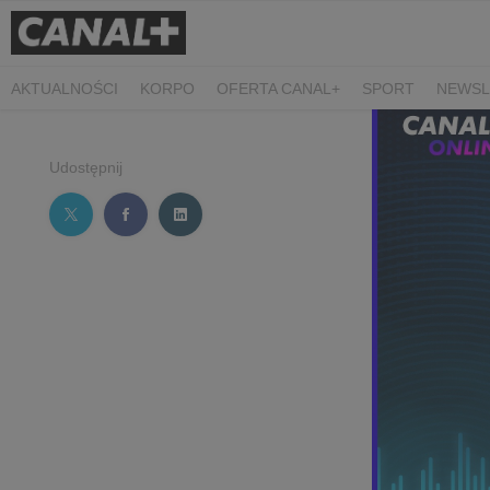
AKTUALNOŚCI
KORPO
OFERTA CANAL+
SPORT
NEWSL
CZARNE STOKROTKI
PROSTA SPRAWA
ALGORYTM MIŁOŚC
PLANETA SINGLI. OSIEM HISTORII
KRÓL
KIDS
DOKUMEN
Udostępnij