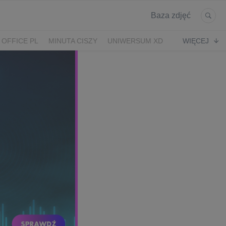
Baza zdjęć
 OFFICE PL
MINUTA CISZY
UNIWERSUM XD
WIĘCEJ
KRUK
POWRÓT