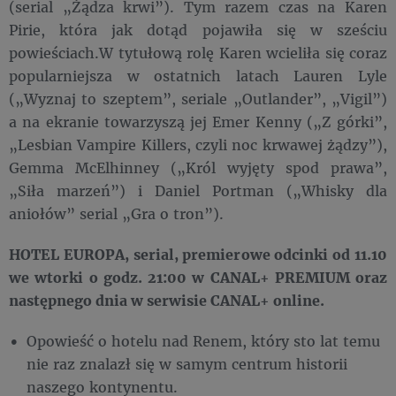
(serial „Żądza krwi”). Tym razem czas na Karen
Pirie, która jak dotąd pojawiła się w sześciu
powieściach.W tytułową rolę Karen wcieliła się coraz
popularniejsza w ostatnich latach Lauren Lyle
(„Wyznaj to szeptem”, seriale „Outlander”, „Vigil”)
a na ekranie towarzyszą jej Emer Kenny („Z górki”,
„Lesbian Vampire Killers, czyli noc krwawej żądzy”),
Gemma McElhinney („Król wyjęty spod prawa”,
„Siła marzeń”) i Daniel Portman („Whisky dla
aniołów” serial „Gra o tron”).
HOTEL EUROPA, serial, premierowe odcinki od 11.10
we wtorki o godz. 21:00 w CANAL+ PREMIUM oraz
następnego dnia w serwisie CANAL+ online.
Opowieść o hotelu nad Renem, który sto lat temu
nie raz znalazł się w samym centrum historii
naszego kontynentu.