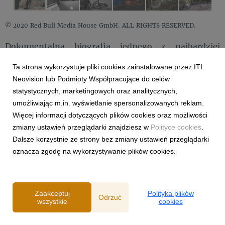
© 2020 Red Bull Media House GmbH. ALL RIGHTS RESERVED.
Dokumentalna biografia jednego z najbardziej
charyzmatycznych górskich wspinaczy XXI wieku,
Ta strona wykorzystuje pliki cookies zainstalowane przez ITI
jakim był Marc-Andre Leclerc. Ten urodzony w 1992
Neovision lub Podmioty Współpracujące do celów
r. kanadyjski alpinista nigdy nie zabiegał o sławę i
statystycznych, marketingowych oraz analitycznych,
popularność. W czasach gdy górskie wspinaczki stały
umożliwiając m.in. wyświetlanie spersonalizowanych reklam.
się popularnym sportem pełnym sponsorów, kamer i
Więcej informacji dotyczących plików cookies oraz możliwości
różnego rodzaju atrakcji Leclerc traktował je jako
zmiany ustawień przeglądarki znajdziesz w
Polityce cookies
.
swoją cichą, prywatną pasję. Pokonywał
Dalsze korzystnie ze strony bez zmiany ustawień przeglądarki
najtrudniejsze ściany górskie obu Ameryk, ale
oznacza zgodę na wykorzystywanie plików cookies.
samotnie, bez rozgłosu, dla siebie.
Gdy Peter Mortimer, jeden z ważniejszych
Zaakceptuj
Polityka plików
Odrzuć
dokumentalistów specjalizujących się w filmach o
wszystkie
cookies
wspinaniu usłyszał o nim, zdecydował się spróbować