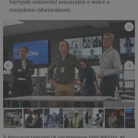
brytyjski miniserial sensacyjny o walce z
rosyjskimi cyberatakami.
© Playground Television UK and Stonehenge Films MMXVIII. All