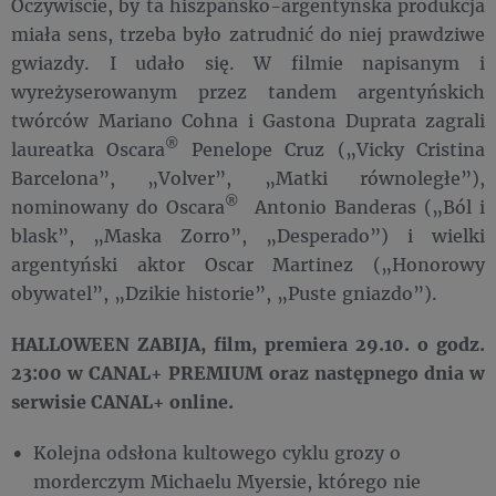
Oczywiście, by ta hiszpańsko-argentyńska produkcja
miała sens, trzeba było zatrudnić do niej prawdziwe
gwiazdy. I udało się. W filmie napisanym i
wyreżyserowanym przez tandem argentyńskich
twórców Mariano Cohna i Gastona Duprata zagrali
®
laureatka Oscara
Penelope Cruz („Vicky Cristina
Barcelona”, „Volver”, „Matki równoległe”),
®
nominowany do Oscara
Antonio Banderas („Ból i
blask”, „Maska Zorro”, „Desperado”) i wielki
argentyński aktor Oscar Martinez („Honorowy
obywatel”, „Dzikie historie”, „Puste gniazdo”).
HALLOWEEN ZABIJA, film, premiera 29.10. o godz.
23:00 w CANAL+ PREMIUM oraz następnego dnia w
serwisie CANAL+ online.
Kolejna odsłona kultowego cyklu grozy o
morderczym Michaelu Myersie, którego nie