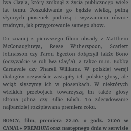
lwa Clay’a, który zniknął z życia publicznego wiele
lat temu. Poszukiwanie go będzie wielką, pełną
słynnych piosenek podróżą i wyzwaniem równie
trudnym, jak przygotowanie samego show.
Do znanej z pierwszego filmu obsady z Matthem
McConaughteya, Reese Witherspoon, Scarlett
Johnasson czy Taron Egerton dołączyli także Bono
(oczywiście w roli lwa Clay’a), a także m.in. Bobby
Carnavale czy Pharell Williams. W polskiej wersji
dialogów oczywiście zastąpiły ich polskie głosy, ale
wciąż słyszymy ich w piosenkach. W niektórych
wielkich przebojach towarzyszą im także głosy
Eltona Johna czy Billie Eilish. To zdecydowanie
najbardziej rozśpiewana premiera roku.
BOSCY, film, premiera 22.10. o godz. 21:00 w
CANAL+ PREMIUM oraz następnego dnia w serwisie