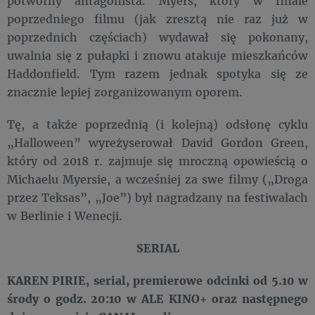
potworny antagonista. Myers, który w finale
poprzedniego filmu (jak zresztą nie raz już w
poprzednich częściach) wydawał się pokonany,
uwalnia się z pułapki i znowu atakuje mieszkańców
Haddonfield. Tym razem jednak spotyka się ze
znacznie lepiej zorganizowanym oporem.
Tę, a także poprzednią (i kolejną) odsłonę cyklu
„Halloween” wyreżyserował David Gordon Green,
który od 2018 r. zajmuje się mroczną opowieścią o
Michaelu Myersie, a wcześniej za swe filmy („Droga
przez Teksas”, „Joe”) był nagradzany na festiwalach
w Berlinie i Wenecji.
SERIAL
KAREN PIRIE, serial, premierowe odcinki od 5.10 w
środy o godz. 20:10 w ALE KINO+ oraz następnego