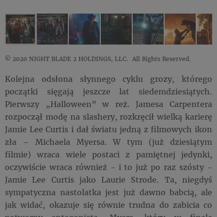
© 2020 NIGHT BLADE 2 HOLDINGS, LLC. All Rights Reserved.
Kolejna odsłona słynnego cyklu grozy, którego
początki sięgają jeszcze lat siedemdziesiątych.
Pierwszy „Halloween” w reż. Jamesa Carpentera
rozpoczął modę na slashery, rozkręcił wielką karierę
Jamie Lee Curtis i dał światu jedną z filmowych ikon
zła – Michaela Myersa. W tym (już dziesiątym
filmie) wraca wiele postaci z pamiętnej jedynki,
oczywiście wraca również - i to już po raz szósty -
Jamie Lee Curtis jako Laurie Strode. Ta, niegdyś
sympatyczna nastolatka jest już dawno babcią, ale
jak widać, okazuje się równie trudna do zabicia co