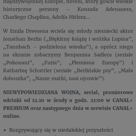
międzywojennej Europie, hotelu, który gościł wielkie
historyczne persony – Konrada Adenauera,
Charliego Chaplina, Adolfa Hitlera…
W Emila Dreesena wciela się młody niemiecki aktor
Jonathan Berlin („Błękitny książę i wróżka Lupina”,
„Tannbach – podzielona wioska”), a oprócz niego
na ekranie zobaczymy Benjamina Sadlera (seriale
„Pokonani”, „Furia”, „Plemiona Europy”) i
Katharinę Schuttler (seriale „Berlińskie psy”, „Mała
doboszka”, „Nasze matki, nasi ojcowie”).
NIEWYPOWIEDZIANA WOJNA, serial, premierowe
odcinki od 12.10 w środy o godz. 21:00 w CANAL+
PREMIUM oraz następnego dnia w serwisie CANAL+
online.
Rozgrywający się w niedalekiej przyszłości