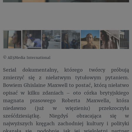
© All3Media International
Serial dokumentalny, którego twórcy próbują
zmierzyć się z niełatwym tytułowym pytaniem.
Bowiem Ghislaine Maxwell to postać, którą niełatwo
opisać w kilku zdaniach – oto córka brytyjskiego
magnata prasowego Roberta Maxwella, która
niedawno (już w więzieniu) przekroczyła
sześćdziesiątkę. Niegdyś obracająca się w
najwyższych kręgach zachodniej kultury i polityki
okazała się, podobnie jak jej wieloletni partner