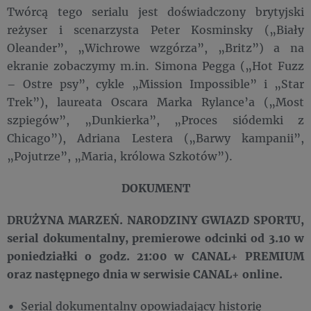
Twórcą tego serialu jest doświadczony brytyjski
reżyser i scenarzysta Peter Kosminsky („Biały
Oleander”, „Wichrowe wzgórza”, „Britz”) a na
ekranie zobaczymy m.in. Simona Pegga („Hot Fuzz
– Ostre psy”, cykle „Mission Impossible” i „Star
Trek”), laureata Oscara Marka Rylance’a („Most
szpiegów”, „Dunkierka”, „Proces siódemki z
Chicago”), Adriana Lestera („Barwy kampanii”,
„Pojutrze”, „Maria, królowa Szkotów”).
DOKUMENT
DRUŻYNA MARZEŃ. NARODZINY GWIAZD SPORTU,
serial dokumentalny, premierowe odcinki od 3.10 w
poniedziałki o godz. 21:00 w CANAL+ PREMIUM
oraz następnego dnia w serwisie CANAL+ online.
Serial dokumentalny opowiadający historię