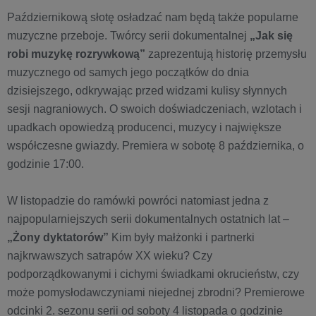
Październikową słotę osładzać nam będą także popularne
muzyczne przeboje. Twórcy serii dokumentalnej
„Jak się
robi muzykę rozrywkową”
zaprezentują historię przemysłu
muzycznego od samych jego początków do dnia
dzisiejszego, odkrywając przed widzami kulisy słynnych
sesji nagraniowych. O swoich doświadczeniach, wzlotach i
upadkach opowiedzą producenci, muzycy i największe
współczesne gwiazdy. Premiera w sobotę 8 października, o
godzinie 17:00.
W listopadzie do ramówki powróci natomiast jedna z
najpopularniejszych serii dokumentalnych ostatnich lat –
„Żony dyktatorów”
Kim były małżonki i partnerki
najkrwawszych satrapów XX wieku? Czy
podporządkowanymi i cichymi świadkami okrucieństw, czy
może pomysłodawczyniami niejednej zbrodni? Premierowe
odcinki 2. sezonu serii od soboty 4 listopada o godzinie