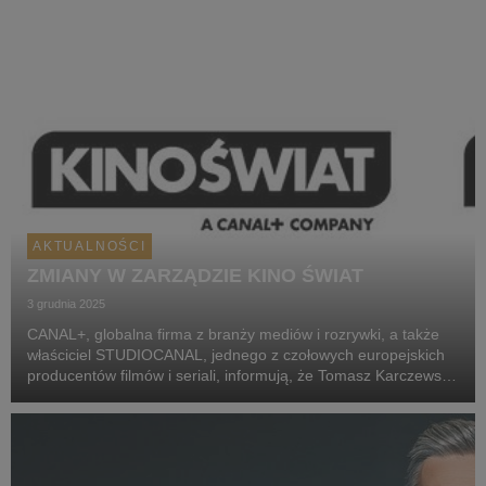
AKTUALNOŚCI
ZMIANY W ZARZĄDZIE KINO ŚWIAT
3 grudnia 2025
CANAL+, globalna firma z branży mediów i rozrywki, a także
właściciel STUDIOCANAL, jednego z czołowych europejskich
producentów filmów i seriali, informują, że Tomasz Karczewski,
założyciel Kino Świat, podjął decyzję o rezygnacji ze
stanowiska członka zarządu spółki i z ...