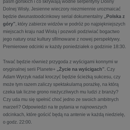
pasm górskich i co skrywają wodne serpentyny Doliny
Dolnej Wisły. Jesienne wieczory niezmiennie urozmaicać
będzie dwunastoodcinkowy serial dokumentalny
„Polska z
góry”
, który zabierze widzów w podróż po najpiękniejszych
miejscach kraju nad Wisłą i pozwoli podziwiać bogactwo
jego natury oraz kultury sfilmowane z nowej perspektywy.
Premierowe odcinki w każdy poniedziałek o godzinie 18:30.
Trwać będzie również przygoda z wyścigami konnymi w
oryginalnej serii Planete+
„Życie na wyścigach”
. Czy
Adam Wyrzyk nadal kroczyć będzie ścieżką sukcesu, czy
może tym razem zaliczy spektakularną porażkę, na którą
czeka tak liczne grono nieżyczliwych mu ludzi z branży?
Czy uda mu się spełnić choć jedno ze swoich ambitnych
marzeń? Odpowiedzi na te pytania w najnowszych
odcinkach, które gościć będą na antenie w każdą niedzielę,
o godz. 22:00.