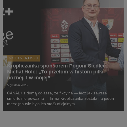
AKTUALNOŚCI
Kropliczanka sponsorem Pogoni Siedlce.
Michał Holc: „To przełom w historii piłki
nożnej. I w mojej”
5 grudnia 2025
CANAL+ z dumą ogłasza, że fikcyjna — lecz jak zawsze
śmiertelnie poważna — firma Kropliczanka została na jeden
mecz (na tyle było ich stać) oficjalnym
sponsorem pierwszoligowej Pogoni Siedlce. W projekt
zaangażowany jest sam prezes (aka CEO) Kropliczanki,
Michał Holc (w ...