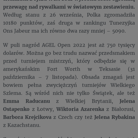
przewagę nad rywalkami w światowym zestawieniu.
Według stanu z 26 września, Polka zgromadziła
10180 punktów, zaś druga w rankingu Tunezyjka
Ons Jabeur ma ich równo dwa razy mniej – 5090.
W puli nagród AGEL Open 2022 jest aż 750 tysięcy
dolarów. Można go bez trudu nazwać przedsmakiem
przed turniejem mistrzyń, który odbędzie się w
amerykańskim Fort Worth w Teksasie (31
października – 7 listopada). Obsada zmagań jest
bowiem pełna zwyciężczyń turniejów Wielkiego
Szlema. Są wśród nich nie tylko Świątek, ale też
Emma Raducanu
z Wielkiej Brytanii,
Jelena
Ostapenko
z Łotwy,
Wiktoria Azarenka
z Białorusi,
Barbora Krejcikova
z Czech czy też
Jelena Rybakina
z Kazachstanu.