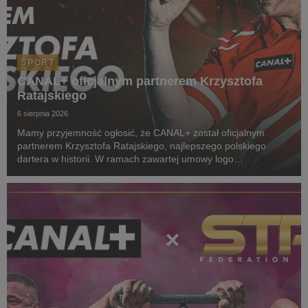
SPORT
CANAL+ oficjalnym partnerem Krzysztofa
Ratajskiego
6 sierpnia 2026
Mamy przyjemność ogłosić, że CANAL+ został oficjalnym
partnerem Krzysztofa Ratajskiego, najlepszego polskiego
dartera w historii. W ramach zawartej umowy logo
CANAL+ będzie eksponowane między innymi na koszulkach
startowych naszego zawodnika podczas
wszystkich oficjalnyc...