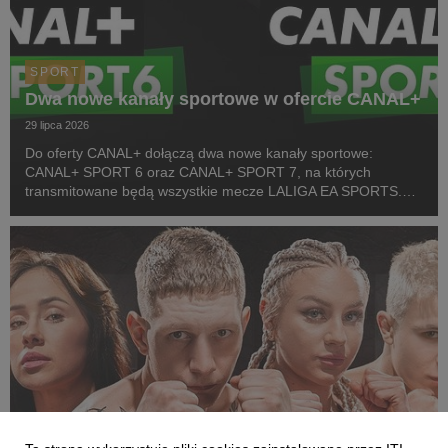
SPORT
Dwa nowe kanały sportowe w ofercie CANAL+
29 lipca 2026
Do oferty CANAL+ dołączą dwa nowe kanały sportowe:
CANAL+ SPORT 6 oraz CANAL+ SPORT 7, na których
transmitowane będą wszystkie mecze LALIGA EA SPORTS.
Rozpoczęcie emisji obu anten planowane jest przed startem
pierwszej kolejki sezonu 2026/27 ligi hiszpańskiej, po formaln...