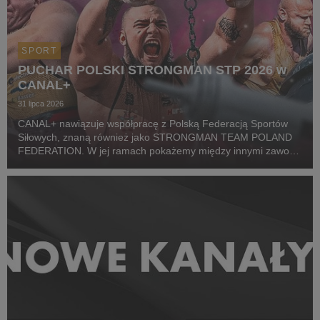
SPORT
PUCHAR POLSKI STRONGMAN STP 2026 w
CANAL+
31 lipca 2026
CANAL+ nawiązuje współpracę z Polską Federacją Sportów
Siłowych, znaną również jako STRONGMAN TEAM POLAND
FEDERATION. W jej ramach pokażemy między innymi zawody
z cyklu Pucharu Polski Strongman Championship STP 2026.
Pierwszym wydarzeniem prezentowanym w CANAL+ SPORT 5
i...