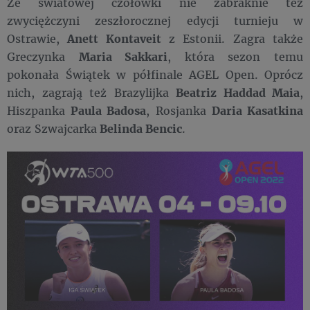
Ze światowej czołówki nie zabraknie też
zwyciężczyni zeszłorocznej edycji turnieju w
Ostrawie,
Anett Kontaveit
z Estonii. Zagra także
Greczynka
Maria Sakkari
, która sezon temu
pokonała Świątek w półfinale AGEL Open. Oprócz
nich, zagrają też Brazylijka
Beatriz Haddad Maia
,
Hiszpanka
Paula Badosa
, Rosjanka
Daria Kasatkina
oraz Szwajcarka
Belinda Bencic
.