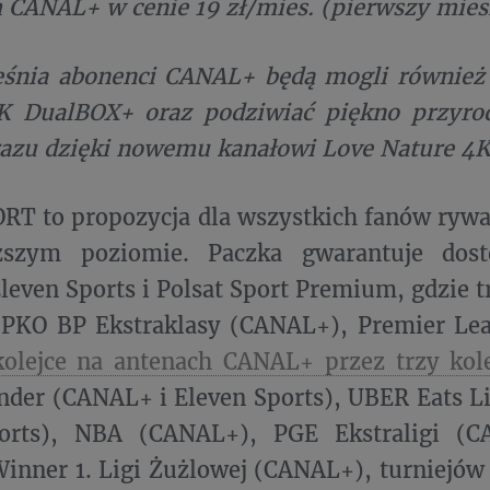
 CANAL+ w cenie 19 zł/mies. (pierwszy miesią
eśnia abonenci CANAL+ będą mogli równie
K DualBOX+ oraz podziwiać piękno przyro
razu dzięki nowemu kanałowi Love Nature 4K
RT to propozycja dla wszystkich fanów rywal
ższym poziomie. Paczka gwarantuje dos
even Sports i Polsat Sport Premium, gdzie 
 PKO BP Ekstraklasy (CANAL+), Premier Lea
olejce na antenach CANAL+ przez trzy kol
nder (CANAL+ i Eleven Sports), UBER Eats L
orts), NBA (CANAL+), PGE Ekstraligi (C
Winner 1. Ligi Żużlowej (CANAL+), turniejó