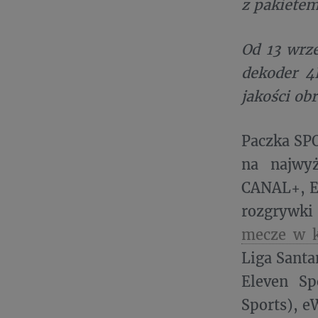
z pakietem
Od 13 wrz
dekoder 4
jakości ob
Paczka SPO
na najwy
CANAL+, El
rozgrywki
mecze w k
Liga Santa
Eleven Sp
Sports), e