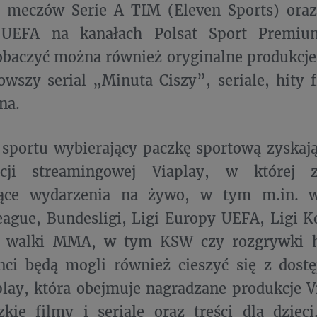
 meczów Serie A TIM (Eleven Sports) oraz
 UEFA na kanałach Polsat Sport Premiu
baczyć można również oryginalne produkcj
owszy serial „Minuta Ciszy”, seriale, hity 
na.
 sportu wybierający paczkę sportową zyskaj
cji streamingowej Viaplay, w której z
ące wydarzenia na żywo, w tym m.in. w
ague, Bundesligi, Ligi Europy UEFA, Ligi K
k walki MMA, w tym KSW czy rozgrywki h
nci będą mogli również cieszyć się z dost
play, która obejmuje nagradzane produkcje Vi
zkie filmy i seriale oraz treści dla dzie