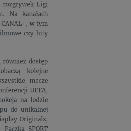
 rozgrywek Ligi
m. Na kanałach
e CANAL+, w tym
filmowe czy hity
ą również dostęp
obaczą kolejne
szystkie mecze
onferencji UEFA,
okeja na lodzie
ępu do unikalnej
aplay Originals,
ci. Paczka SPORT