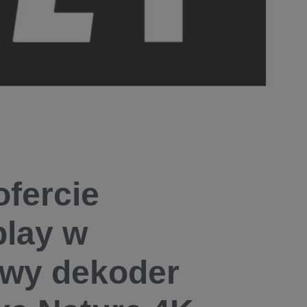
fercie
play w
wy dekoder