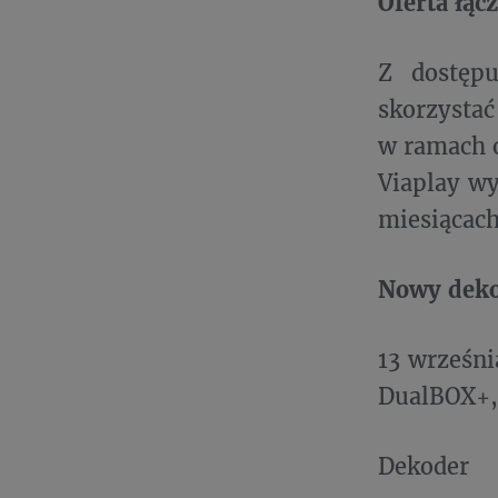
Oferta łąc
Z dostęp
skorzystać
w ramach o
Viaplay wy
miesiącach
Nowy deko
13 wrześn
DualBOX+, 
Dekoder