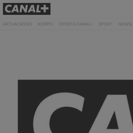
AKTUALNOŚCI
KORPO
OFERTA CANAL+
SPORT
NEWSL
CZARNE STOKROTKI
PROSTA SPRAWA
ALGORYTM MIŁOŚC
PLANETA SINGLI. OSIEM HISTORII
KRÓL
KIDS
DOKUMEN