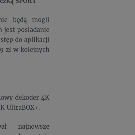
paczką SPORT
nie będą mogli
m jest posiadanie
tęp do aplikacji
9 zł w kolejnych
nowy dekoder 4K
4K UltraBOX+.
ał najnowsze