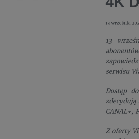
4K D
13 września 20
13 wrześ
abonentó
zapowiedz
serwisu Vi
Dostęp do
zdecydują 
CANAL+, Po
Z oferty V