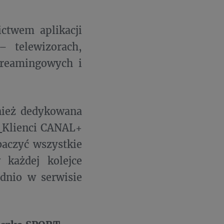
ictwem aplikacji
– telewizorach,
streamingowych i
wnież dedykowana
Klienci CANAL+
baczyć wszystkie
każdej kolejce
dnio w serwisie