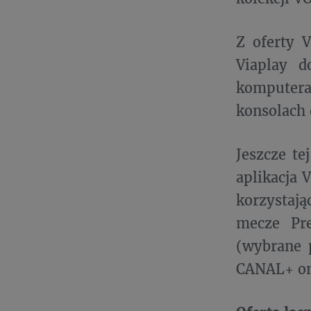
Z oferty 
Viaplay d
komputera
konsolach 
Jeszcze te
aplikacja 
korzystają
mecze Pre
(wybrane 
CANAL+ on