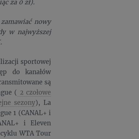
c za 0 zł).
ż zamawiać nowy
dy w najwyższej
.
izacji sportowej
tęp do kanałów
transmitowane są
gue (
2 czołowe
ejne sezony
), La
igue 1 (CANAL+ i
ANAL+ i Eleven
w cyklu WTA Tour