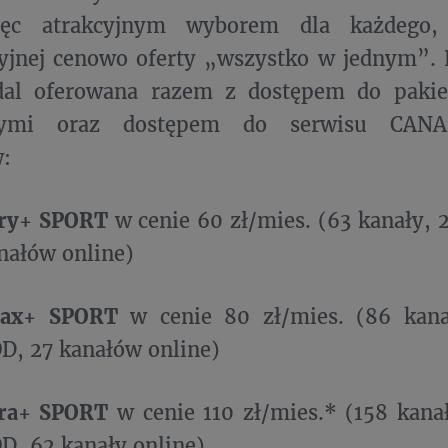
ięc atrakcyjnym wyborem dla każdego,
yjnej cenowo oferty „wszystko w jednym”. 
dal oferowana razem z dostępem do paki
jnymi oraz dostępem do serwisu CANA
:
try+ SPORT
w cenie 60 zł/mies. (63 kanały, 2
nałów online)
lax+ SPORT
w cenie 80 zł/mies. (86 kana
OD, 27 kanałów online)
tra+ SPORT
w cenie 110 zł/mies.* (158 kana
OD, 62 kanały online)