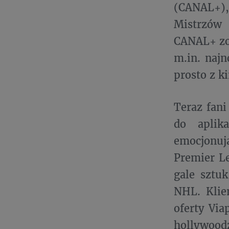
(CANAL+),
Mistrzów
CANAL+ zo
m.in. najn
prosto z ki
Teraz fani
do aplika
emocjonuj
Premier Le
gale sztu
NHL. Klie
oferty Via
hollywood