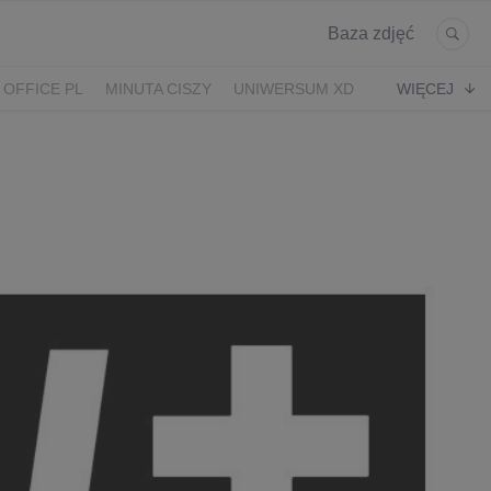
Baza zdjęć
 OFFICE PL
MINUTA CISZY
UNIWERSUM XD
WIĘCEJ
KRUK
POWRÓT