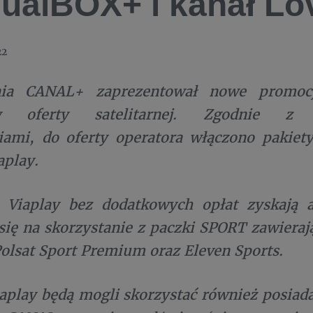
ualBOX+ i kanał Lo
22
nia CANAL+ zaprezentował nowe promocj
w oferty satelitarnej. Zgodnie z w
iami, do oferty operatora włączono pakiet
aplay.
 Viaplay bez dodatkowych opłat zyskają a
się na skorzystanie z paczki SPORT zawierają
lsat Sport Premium oraz Eleven Sports.
iaplay będą mogli skorzystać również posiada