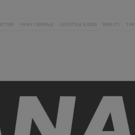
ETTER
FILMY I SERIALE
LIFESTYLE & KIDS
REALITY
THE
I
KIEDY ŚLUB?
BELFER
SORTOWNIA
KLANGOR
WILK
T
LIFESTYLE