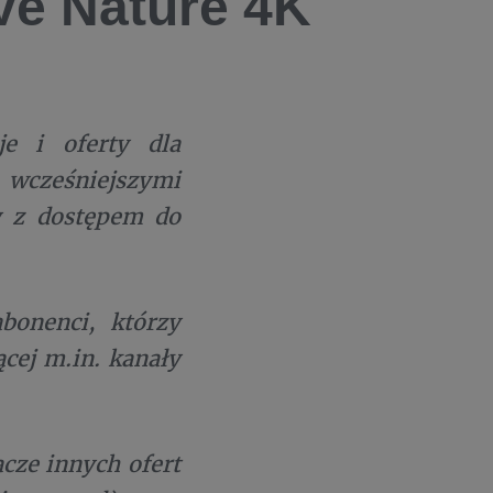
ve Nature 4K
e i oferty dla
cześniejszymi
y z dostępem do
bonenci, którzy
cej m.in. kanały
cze innych ofert