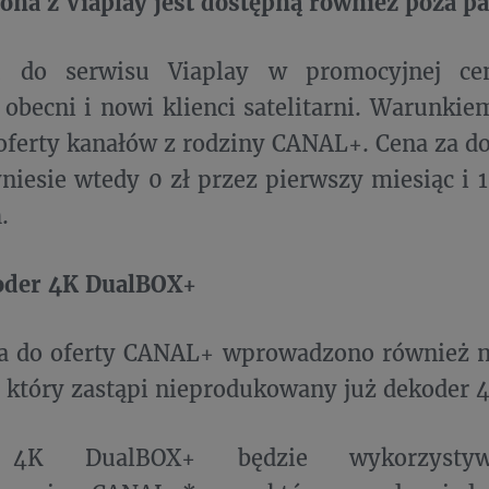
zona z Viaplay jest dostępną również poza 
u do serwisu Viaplay w promocyjnej ce
 obecni i nowi klienci satelitarni. Warunkie
ferty kanałów z rodziny CANAL+. Cena za dos
niesie wtedy 0 zł przez pierwszy miesiąc i 1
.
der 4K DualBOX+
ia do oferty CANAL+ wprowadzono również 
który zastąpi nieprodukowany już dekoder 
 4K DualBOX+ będzie wykorzystyw