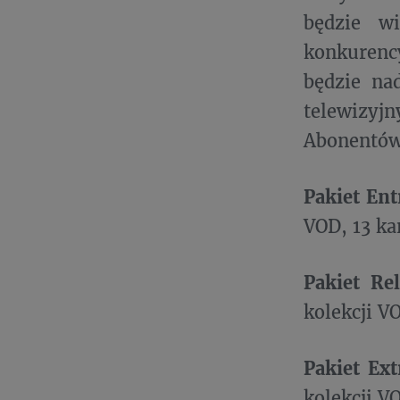
będzie w
konkurenc
będzie na
telewizy
Abonentów
Pakiet En
VOD, 13 ka
Pakiet Re
kolekcji V
Pakiet Ex
kolekcji V