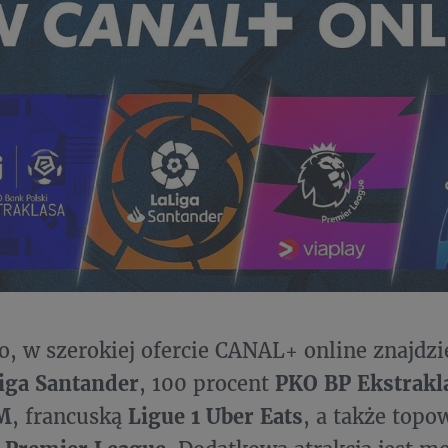
o, w szerokiej ofercie CANAL+ online znajdz
iga Santander
, 100 procent
PKO BP Ekstrakl
IM
, francuską
Ligue 1 Uber Eats
, a także top