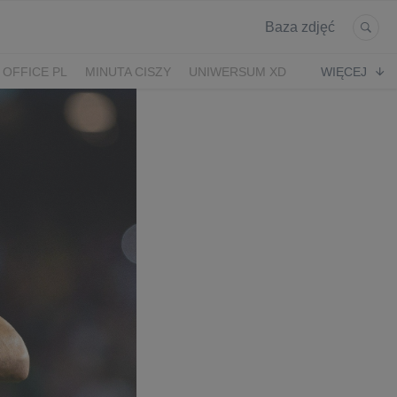
Baza zdjęć
 OFFICE PL
MINUTA CISZY
UNIWERSUM XD
WIĘCEJ
KRUK
POWRÓT