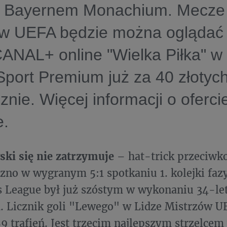
, Bayernem Monachium. Mecze 
ów UEFA będzie można oglądać
CANAL+ online "Wielka Piłka" w
Sport Premium już za 40 złotyc
znie. Więcej informacji o oferci
e.
ki się nie zatrzymuje
– hat-trick przeciwko
ilzno w wygranym 5:1 spotkaniu 1. kolejki fa
 League był już szóstym w wykonaniu 34-le
. Licznik goli "Lewego" w Lidze Mistrzów U
9 trafień. Jest trzecim najlepszym strzelcem 