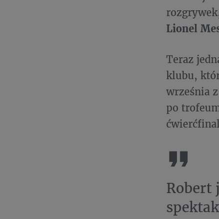
rozgrywek,
Lionel Mes
Teraz jedn
klubu, któ
września z
po trofeu
ćwierćfina
Robert 
spektak