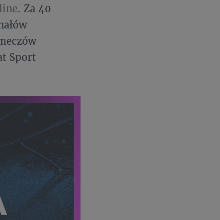
line
. Za 40
anałów
 meczów
t Sport