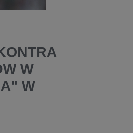
 KONTRA
ÓW W
KA" W