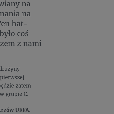
wiany na
wnania na
Ten hat-
było coś
razem z nami
 drużyny
 pierwszej
 będzie zatem
w grupie C.
trzów UEFA.