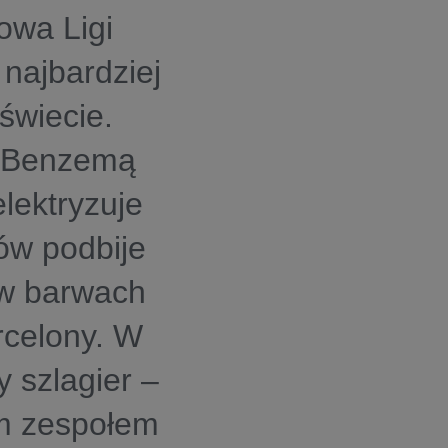
owa Ligi
 najbardziej
świecie.
m Benzemą
elektryzuje
ów podbije
w barwach
rcelony. W
y szlagier –
ym zespołem