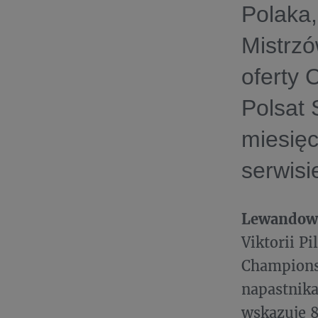
Polaka
Mistrz
oferty 
Polsat 
miesięc
serwisi
Lewandows
Viktorii P
Champions
napastnika
wskazuje 8