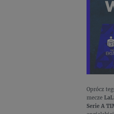
Oprócz teg
mecze
LaL
Serie A T