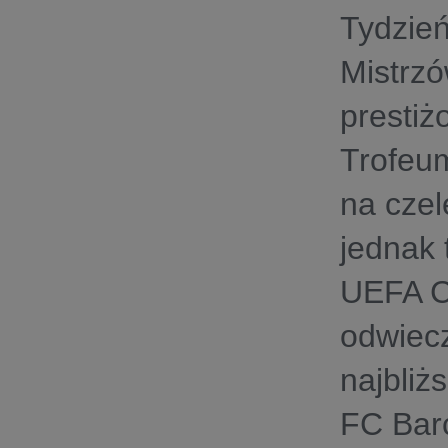
Tydzień
Mistrzó
prestiż
Trofeu
na czel
jednak 
UEFA C
odwiecz
najbliż
FC Bar