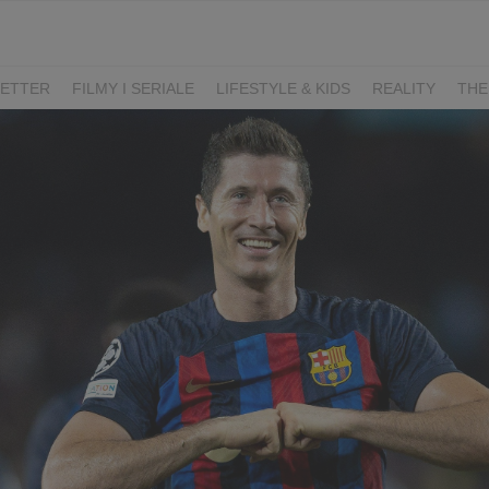
ETTER
FILMY I SERIALE
LIFESTYLE & KIDS
REALITY
THE
I
KIEDY ŚLUB?
BELFER
SORTOWNIA
KLANGOR
WILK
T
LIFESTYLE