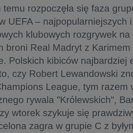
 temu rozpoczęła się faza grup
w UEFA – najpopularniejszych i
owych klubowych rozgrywek na 
m broni Real Madryt z Karime
e. Polskich kibiców najbardziej 
to, czy Robert Lewandowski zn
hampions League, tym razem 
nego rywala "Królewskich", Ba
szy wtorek szykuje się prawdziw
celona zagra w grupie C z był