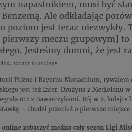
zym napastnikiem, musi być sta
 Benzemą. Ale odkładając poró
go poziom jest teraz niezwykły. 
w pierwszy meczu grupowym] to 
łego. Jesteśmy dumni, że jest 
dez, trener Barcelony
torii Pilzno i Bayernu Monachium, rywalem
iego jest też Inter. Drużyna z Mediolanu w
zegrała 0:2 z Bawarczykami. Bój w 2. kolejce
stawkę – chodzi przecież o pierwsze miejsce 
online zobaczyć można cały sezon Ligi Mis