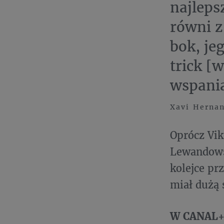
najleps
równi z
bok, je
trick [
wspania
Xavi Hernan
Oprócz Vik
Lewandowsk
kolejce pr
miał dużą 
W CANAL+ 