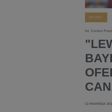
SPORT
fot. Cordon Pre
"LE
BAY
OFE
CAN
12 września 20