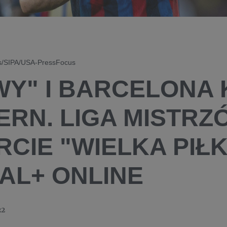
ss/SIPA/USA-PressFocus
WY" I BARCELONA
ERN. LIGA MISTRZ
RCIE "WIELKA PIŁ
AL+ ONLINE
22