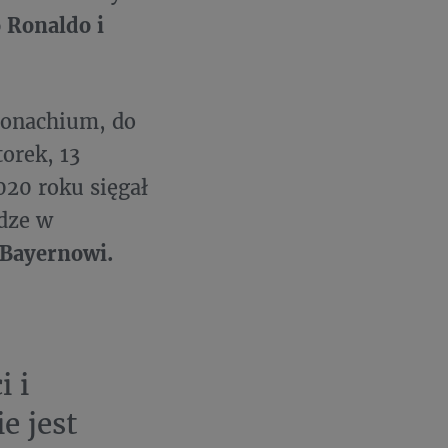
o Ronaldo i
Monachium, do
orek, 13
020 roku sięgał
dze w
 Bayernowi.
i i
e jest