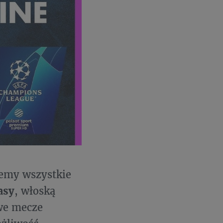
iemy wszystkie
asy
, włoską
owe mecze