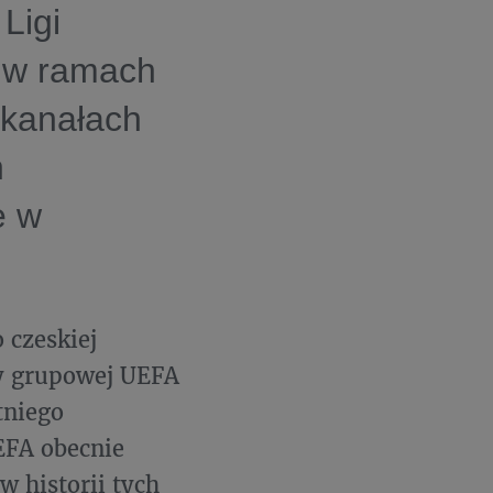
Ligi
 w ramach
 kanałach
h
e w
 czeskiej
zy grupowej UEFA
tniego
EFA obecnie
w historii tych