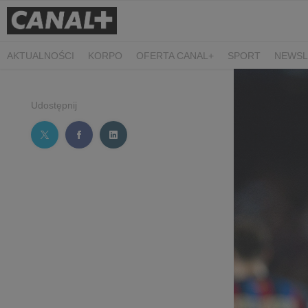
AKTUALNOŚCI
KORPO
OFERTA CANAL+
SPORT
NEWSL
CZARNE STOKROTKI
PROSTA SPRAWA
ALGORYTM MIŁOŚC
PLANETA SINGLI. OSIEM HISTORII
KRÓL
KIDS
DOKUMEN
Udostępnij