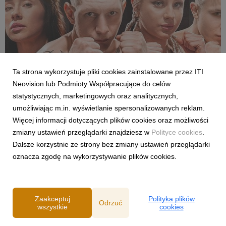
Ta strona wykorzystuje pliki cookies zainstalowane przez ITI
Neovision lub Podmioty Współpracujące do celów
SPORT
statystycznych, marketingowych oraz analitycznych,
Pełne walki półfinałowe „Projekt Fighter” już
umożliwiając m.in. wyświetlanie spersonalizowanych reklam.
w serwisie streamingowym CANAL+
Więcej informacji dotyczących plików cookies oraz możliwości
29 lipca 2026
zmiany ustawień przeglądarki znajdziesz w
Polityce cookies
.
W serwisie streamingowym CANAL+ opublikowano dodatkowy,
Dalsze korzystnie ze strony bez zmiany ustawień przeglądarki
bonusowy odcinek programu „Projekt Fighter”. Odpowiadając
oznacza zgodę na wykorzystywanie plików cookies.
na oczekiwania fanów MMA, CANAL+ udostępnił pełny
przebieg obu walk półfinałowych. Pojedynki Karoliny
Gackowskiej z Zofią Rybicką oraz Cypriana Wieczorka z D...
Zaakceptuj
Polityka plików
Odrzuć
wszystkie
cookies
Powered by