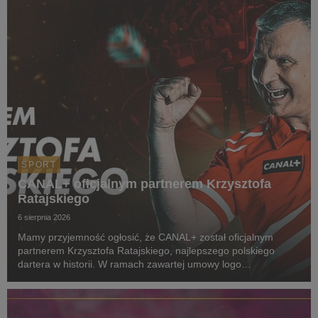
SPORT
CANAL+ oficjalnym partnerem Krzysztofa
Ratajskiego
6 sierpnia 2026
Mamy przyjemność ogłosić, że CANAL+ został oficjalnym
partnerem Krzysztofa Ratajskiego, najlepszego polskiego
dartera w historii. W ramach zawartej umowy logo
CANAL+ będzie eksponowane między innymi na koszulkach
startowych naszego zawodnika podczas
wszystkich oficjalnyc...