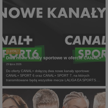
SPORT
Dwa nowe kanały sportowe w ofercie CANAL+
29 lipca 2026
Do oferty CANAL+ dołączą dwa nowe kanały sportowe:
CANAL+ SPORT 6 oraz CANAL+ SPORT 7, na których
transmitowane będą wszystkie mecze LALIGA EA SPORTS.
Rozpoczęcie emisji obu anten planowane jest przed startem
pierwszej kolejki sezonu 2026/27 ligi hiszpańskiej, po formaln...