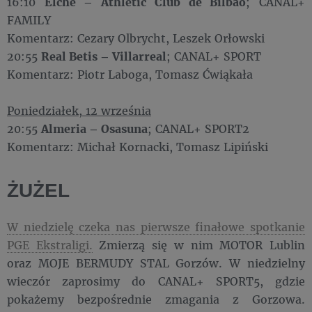
16:10
Elche – Athletic Club de Bilbao
; CANAL+
FAMILY
Komentarz: Cezary Olbrycht, Leszek Orłowski
20:55
Real Betis – Villarreal
; CANAL+ SPORT
Komentarz: Piotr Laboga, Tomasz Ćwiąkała
Poniedziałek, 12 września
20:55
Almeria – Osasuna
; CANAL+ SPORT2
Komentarz: Michał Kornacki, Tomasz Lipiński
ŻUŻEL
W niedzielę czeka nas pierwsze finałowe spotkanie
PGE Ekstraligi.
Zmierzą się w nim MOTOR Lublin
oraz MOJE BERMUDY STAL Gorzów. W niedzielny
wieczór zaprosimy do CANAL+ SPORT5, gdzie
pokażemy bezpośrednie zmagania z Gorzowa.