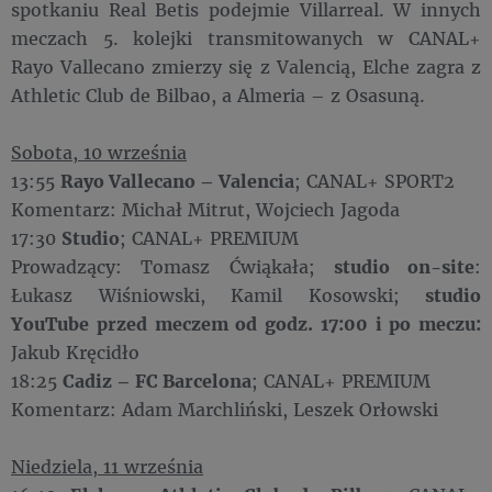
spotkaniu Real Betis podejmie Villarreal. W innych
meczach 5. kolejki transmitowanych w CANAL+
Rayo Vallecano zmierzy się z Valencią, Elche zagra z
Athletic Club de Bilbao, a Almeria – z Osasuną.
Sobota, 10 września
13:55
Rayo Vallecano – Valencia
; CANAL+ SPORT2
Komentarz: Michał Mitrut, Wojciech Jagoda
17:30
Studio
; CANAL+ PREMIUM
Prowadzący: Tomasz Ćwiąkała;
studio on-site
:
Łukasz Wiśniowski, Kamil Kosowski;
studio
YouTube przed meczem od godz. 17:00 i po meczu:
Jakub Kręcidło
18:25
Cadiz – FC Barcelona
; CANAL+ PREMIUM
Komentarz: Adam Marchliński, Leszek Orłowski
Niedziela, 11 września