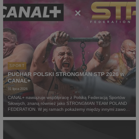
SPORT
PUCHAR POLSKI STRONGMAN STP 2026 w
CANAL+
31 lipca 2026
CANAL+ nawiązuje współpracę z Polską Federacją Sportów
Siłowych, znaną również jako STRONGMAN TEAM POLAND
FEDERATION. W jej ramach pokażemy między innymi zawody
z cyklu Pucharu Polski Strongman Championship STP 2026.
Pierwszym wydarzeniem prezentowanym w CANAL+ SPORT 5
i...