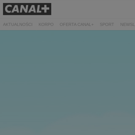
AKTUALNOŚCI
KORPO
OFERTA CANAL+
SPORT
NEWSL
CZARNE STOKROTKI
PROSTA SPRAWA
ALGORYTM MIŁOŚC
PLANETA SINGLI. OSIEM HISTORII
KRÓL
KIDS
DOKUMEN