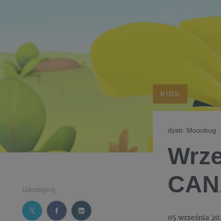
KIDS
dystr. Moonbug
Wrze
CANA
Udostępnij
05 września 20