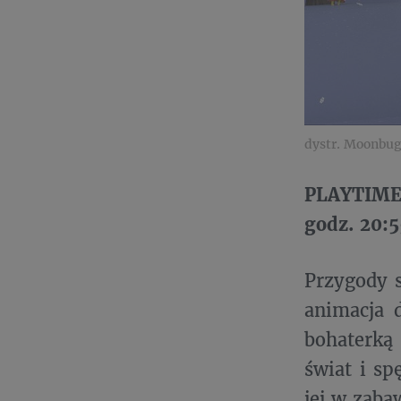
dystr. Moonbu
PLAYTIME 
godz. 20:
Przygody s
animacja 
bohaterką 
świat i sp
jej w zaba