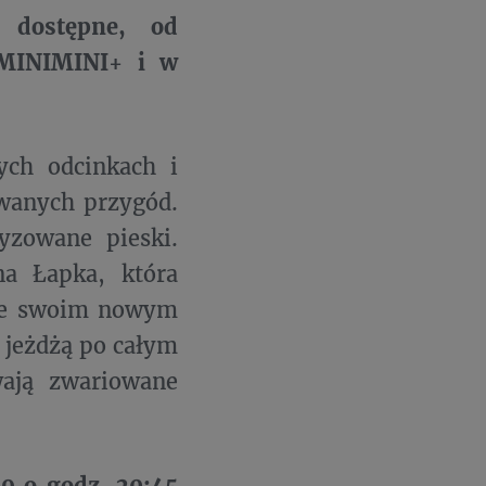
 dostępne, od
 MINIMINI+ i w
ych odcinkach i
owanych przygód.
yzowane pieski.
na Łapka, która
ę ze swoim nowym
 jeżdżą po całym
ają zwariowane
9 o godz. 20:45