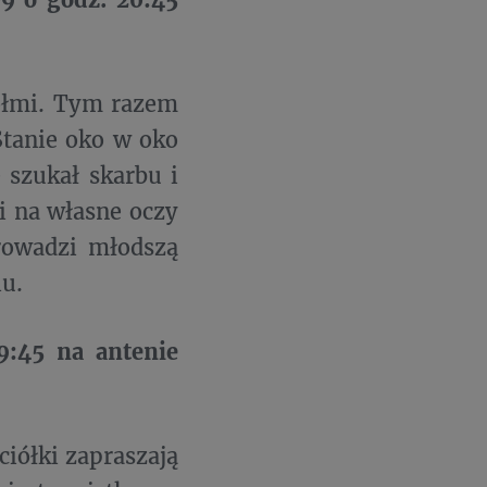
iółmi. Tym razem
Stanie oko w oko
 szukał skarbu i
i na własne oczy
prowadzi młodszą
iu.
:45 na antenie
iółki zapraszają