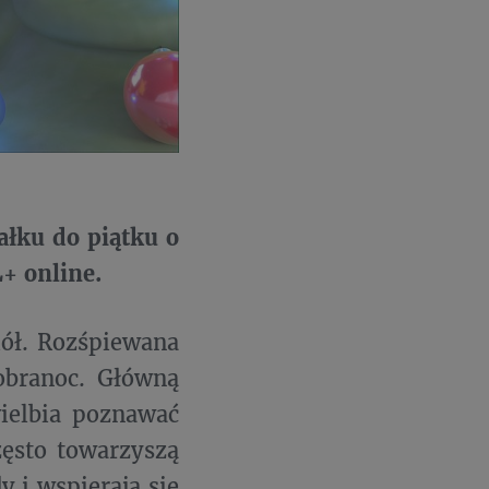
łku do piątku o
+ online.
iół. Rozśpiewana
obranoc. Główną
wielbia poznawać
zęsto towarzyszą
 i wspierają się