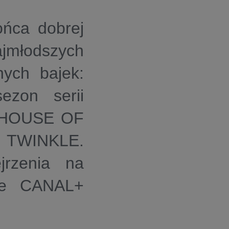
ońca dobrej
jmłodszych
nych bajek:
ezon serii
 HOUSE OF
TWINKLE.
jrzenia na
sie CANAL+