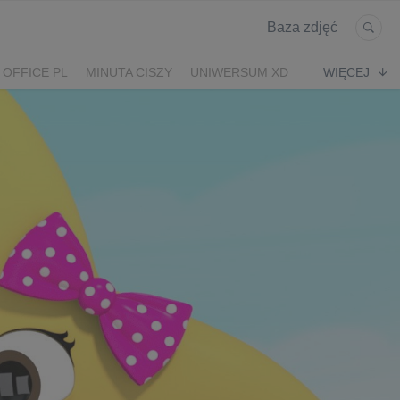
Baza zdjęć
 OFFICE PL
MINUTA CISZY
UNIWERSUM XD
WIĘCEJ
KRUK
POWRÓT