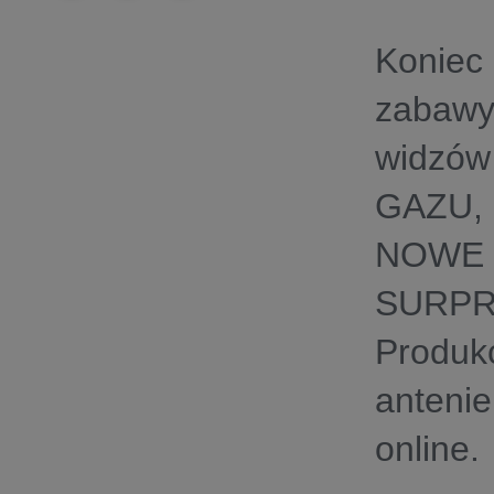
Koniec
zabawy
widzów
GAZU, 
NOWE 
SURPR
Produk
anteni
online.