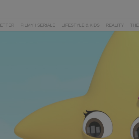
ETTER
FILMY I SERIALE
LIFESTYLE & KIDS
REALITY
THE
I
KIEDY ŚLUB?
BELFER
SORTOWNIA
KLANGOR
WILK
T
LIFESTYLE