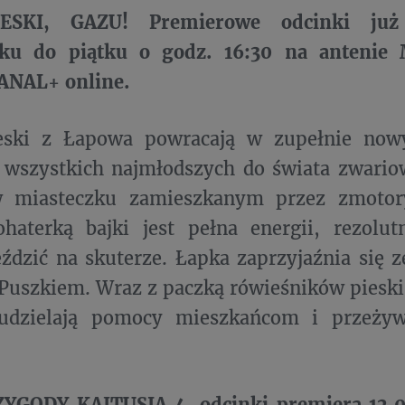
ESKI, GAZU! Premierowe odcinki już
łku do piątku o godz. 16:30 na antenie
CANAL+ online.
eski z Łapowa powracają w zupełnie now
ą wszystkich najmłodszych do świata zwari
w miasteczku zamieszkanym przez zmotor
haterką bajki jest pełna energii, rezolut
eździć na skuterze. Łapka zaprzyjaźnia si
Puszkiem. Wraz z paczką rówieśników pieski
udzielają pomocy mieszkańcom i przeżyw
GODY KAJTUSIA 4, odcinki premiera 12.0