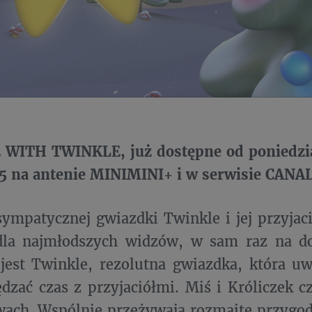
g
WITH TWINKLE, już dostępne od poniedzia
55 na antenie MINIMINI+ i w serwisie CANAL
ympatycznej gwiazdki Twinkle i jej przyjac
dla najmłodszych widzów, w sam raz na d
jest Twinkle, rezolutna gwiazdka, która u
ędzać czas z przyjaciółmi. Miś i Króliczek c
wach. Wspólnie przeżywają rozmaite przygody