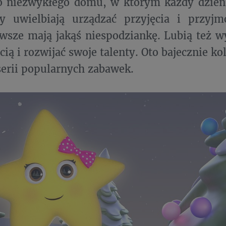
o niezwykłego domu, w którym każdy dzień 
y uwielbiają urządzać przyjęcia i przyjm
wsze mają jakąś niespodziankę. Lubią też 
cią i rozwijać swoje talenty. Oto bajecznie k
serii popularnych zabawek.