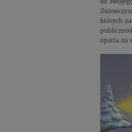
do swojeg
Dziewczyn
których za
publicznoś
oparta na 