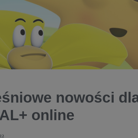
śniowe nowości dla
L+ online
22