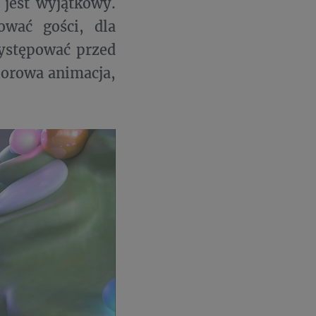
jest wyjątkowy.
ować gości, dla
występować przed
olorowa animacja,