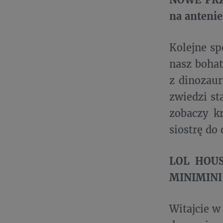
na anteni
Kolejne sp
nasz bohat
z dinozaur
zwiedzi st
zobaczy k
siostrę do
LOL HOUSE
MINIMINI+
Witajcie w