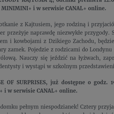
e MINIMINI+ i w serwisie CANAL+ online.
otkanie z Kajtusiem, jego rodziną i przyjac
er przeżyje naprawdę niezwykłe przygody. 
em i kowbojami z Dzikiego Zachodu, będzie
ary zamek. Pojedzie z rodzicami do Londynu 
rólową. Nauczy się jeździć na łyżwach, za
 dentysty i wystąpi w szkolnym przedstawien
 OF SURPRISES, już dostępne o godz. 19
 i w serwisie CANAL+ online.
 domku pełnym niespodzianek! Cztery przyjac