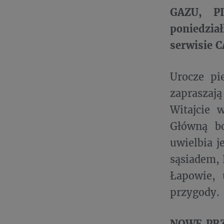
GAZU, PI
poniedzia
serwisie 
Urocze pi
zapraszaj
Witajcie 
Główną bo
uwielbia j
sąsiadem, 
Łapowie, 
przygody.
NOWE PRZY