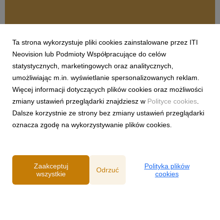
Ta strona wykorzystuje pliki cookies zainstalowane przez ITI
OFERTA CANAL+
Neovision lub Podmioty Współpracujące do celów
Zmieniamy się dla was – usługa PREMIERY
statystycznych, marketingowych oraz analitycznych,
CANAL+ przechodzi do aplikacji CANAL+ jako
umożliwiając m.in. wyświetlanie spersonalizowanych reklam.
CANALVOD
Więcej informacji dotyczących plików cookies oraz możliwości
10 grudnia 2025
zmiany ustawień przeglądarki znajdziesz w
Polityce cookies
.
CANAL+ wprowadza zmiany związane z wypożyczaniem
Dalsze korzystnie ze strony bez zmiany ustawień przeglądarki
filmów w serwisie PREMIERY CANAL+. To konsekwentny
oznacza zgodę na wykorzystywanie plików cookies.
rozwój i upraszczanie oferty, by zapewniać widzom jeszcze
wygodniejszy dostęp do najlepszej rozrywki. Już od 10 grudnia
wszyscy (zarówno aktualni subskrybenci, jak i widzo...
Zaakceptuj
Polityka plików
Odrzuć
wszystkie
cookies
Powered by
Polityka prywatności