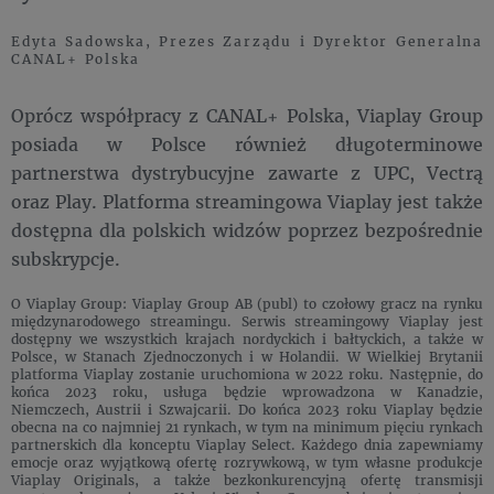
Edyta Sadowska, Prezes Zarządu i Dyrektor Generalna
CANAL+ Polska
Oprócz współpracy z CANAL+ Polska, Viaplay Group
posiada w Polsce również długoterminowe
partnerstwa dystrybucyjne zawarte z UPC, Vectrą
oraz Play. Platforma streamingowa Viaplay jest także
dostępna dla polskich widzów poprzez bezpośrednie
subskrypcje.
O Viaplay Group: Viaplay Group AB (publ) to czołowy gracz na rynku
międzynarodowego streamingu. Serwis streamingowy Viaplay jest
dostępny we wszystkich krajach nordyckich i bałtyckich, a także w
Polsce, w Stanach Zjednoczonych i w Holandii. W Wielkiej Brytanii
platforma Viaplay zostanie uruchomiona w 2022 roku. Następnie, do
końca 2023 roku, usługa będzie wprowadzona w Kanadzie,
Niemczech, Austrii i Szwajcarii. Do końca 2023 roku Viaplay będzie
obecna na co najmniej 21 rynkach, w tym na minimum pięciu rynkach
partnerskich dla konceptu Viaplay Select. Każdego dnia zapewniamy
emocje oraz wyjątkową ofertę rozrywkową, w tym własne produkcje
Viaplay Originals, a także bezkonkurencyjną ofertę transmisji