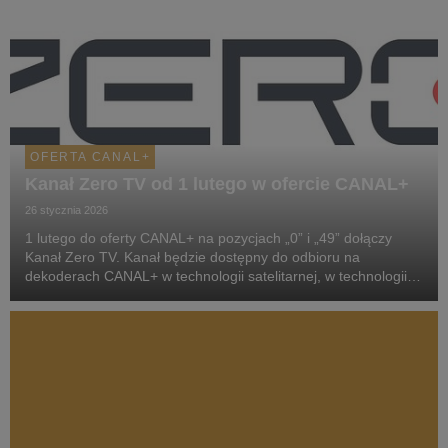
OFERTA CANAL+
Kanał Zero TV od 1 lutego w ofercie CANAL+
26 stycznia 2026
1 lutego do oferty CANAL+ na pozycjach „0” i „49” dołączy
Kanał Zero TV. Kanał będzie dostępny do odbioru na
dekoderach CANAL+ w technologii satelitarnej, w technologii
internetowej na dekoderach 4K podłączonych do internetu
oraz w serwisie streamingowym CANAL+. Start em...