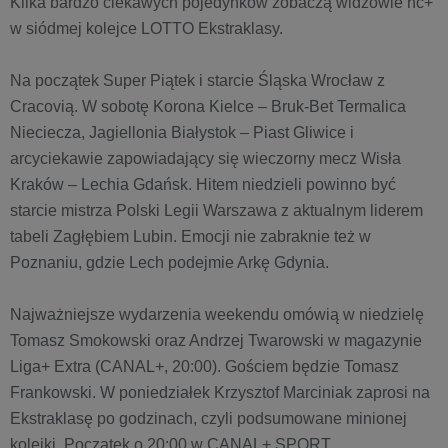
Kilka bardzo ciekawych pojedynków zobaczą widzowie nc+
w siódmej kolejce LOTTO Ekstraklasy.
Na początek Super Piątek i starcie Śląska Wrocław z
Cracovią. W sobotę Korona Kielce – Bruk-Bet Termalica
Nieciecza, Jagiellonia Białystok – Piast Gliwice i
arcyciekawie zapowiadający się wieczorny mecz Wisła
Kraków – Lechia Gdańsk. Hitem niedzieli powinno być
starcie mistrza Polski Legii Warszawa z aktualnym liderem
tabeli Zagłębiem Lubin. Emocji nie zabraknie też w
Poznaniu, gdzie Lech podejmie Arkę Gdynia.
Najważniejsze wydarzenia weekendu omówią w niedzielę
Tomasz Smokowski oraz Andrzej Twarowski w magazynie
Liga+ Extra (CANAL+, 20:00). Gościem będzie Tomasz
Frankowski. W poniedziałek Krzysztof Marciniak zaprosi na
Ekstraklasę po godzinach, czyli podsumowane minionej
kolejki. Początek o 20:00 w CANAL+ SPORT.