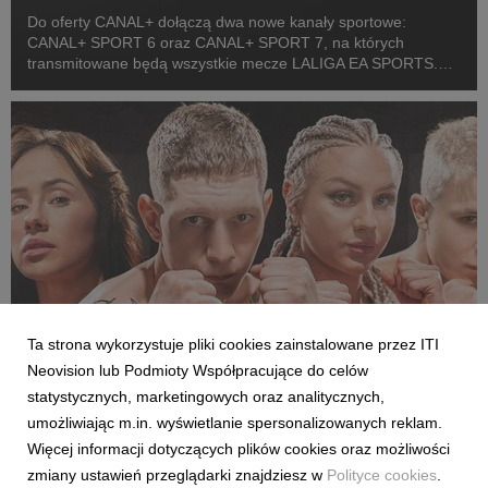
Do oferty CANAL+ dołączą dwa nowe kanały sportowe:
CANAL+ SPORT 6 oraz CANAL+ SPORT 7, na których
transmitowane będą wszystkie mecze LALIGA EA SPORTS.
Rozpoczęcie emisji obu anten planowane jest przed startem
pierwszej kolejki sezonu 2026/27 ligi hiszpańskiej, po formaln...
Ta strona wykorzystuje pliki cookies zainstalowane przez ITI
Neovision lub Podmioty Współpracujące do celów
SPORT
statystycznych, marketingowych oraz analitycznych,
Pełne walki półfinałowe „Projekt Fighter” już
umożliwiając m.in. wyświetlanie spersonalizowanych reklam.
w serwisie streamingowym CANAL+
Więcej informacji dotyczących plików cookies oraz możliwości
29 lipca 2026
zmiany ustawień przeglądarki znajdziesz w
Polityce cookies
.