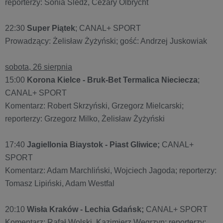
reporterzy: Sonia Śledź, Cezary Olbrycht
22:30
Super Piątek
; CANAL+ SPORT
Prowadzący: Żelisław Żyżyński; gość: Andrzej Juskowiak
sobota, 26 sierpnia
15:00
Korona Kielce - Bruk-Bet Termalica Nieciecza
;
CANAL+ SPORT
Komentarz: Robert Skrzyński, Grzegorz Mielcarski;
reporterzy: Grzegorz Milko, Żelisław Żyżyński
17:40
Jagiellonia Biaystok - Piast Gliwice;
CANAL+
SPORT
Komentarz: Adam Marchliński, Wojciech Jagoda; reporterzy:
Tomasz Lipiński, Adam Westfal
20:10
Wisła Kraków - Lechia Gdańsk;
CANAL+ SPORT
Komentarz: Rafał Wolski, Kazimierz Węgrzyn; reporterzy: