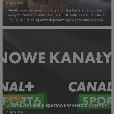
31 lipca 2026
CANAL+ nawiązuje współpracę z Polską Federacją Sportów
Siłowych, znaną również jako STRONGMAN TEAM POLAND
FEDERATION. W jej ramach pokażemy między innymi zawody
z cyklu Pucharu Polski Strongman Championship STP 2026.
Pierwszym wydarzeniem prezentowanym w CANAL+ SPORT 5
i...
SPORT
Dwa nowe kanały sportowe w ofercie CANAL+
29 lipca 2026