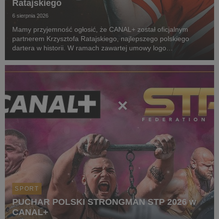
Ratajskiego
6 sierpnia 2026
Mamy przyjemność ogłosić, że CANAL+ został oficjalnym
partnerem Krzysztofa Ratajskiego, najlepszego polskiego
dartera w historii. W ramach zawartej umowy logo
CANAL+ będzie eksponowane między innymi na koszulkach
startowych naszego zawodnika podczas
wszystkich oficjalnyc...
SPORT
PUCHAR POLSKI STRONGMAN STP 2026 w
CANAL+