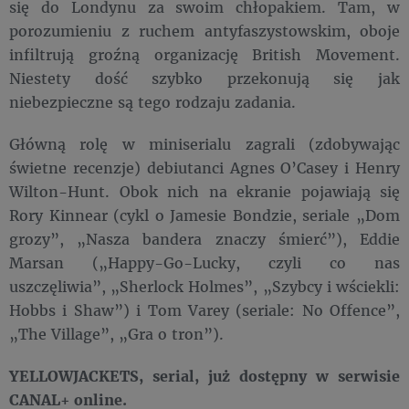
się do Londynu za swoim chłopakiem. Tam, w
porozumieniu z ruchem antyfaszystowskim, oboje
infiltrują groźną organizację British Movement.
Niestety dość szybko przekonują się jak
niebezpieczne są tego rodzaju zadania.
Główną rolę w miniserialu zagrali (zdobywając
świetne recenzje) debiutanci Agnes O’Casey i Henry
Wilton-Hunt. Obok nich na ekranie pojawiają się
Rory Kinnear (cykl o Jamesie Bondzie, seriale „Dom
grozy”, „Nasza bandera znaczy śmierć”), Eddie
Marsan („Happy-Go-Lucky, czyli co nas
uszczęliwia”, „Sherlock Holmes”, „Szybcy i wściekli:
Hobbs i Shaw”) i Tom Varey (seriale: No Offence”,
„The Village”, „Gra o tron”).
YELLOWJACKETS, serial, już dostępny w serwisie
CANAL+ online.