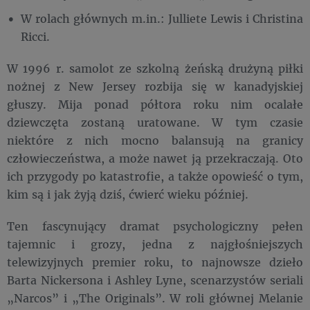
W rolach głównych m.in.: Julliete Lewis i Christina
Ricci.
W 1996 r. samolot ze szkolną żeńską drużyną piłki
nożnej z New Jersey rozbija się w kanadyjskiej
głuszy. Mija ponad półtora roku nim ocalałe
dziewczęta zostaną uratowane. W tym czasie
niektóre z nich mocno balansują na granicy
człowieczeństwa, a może nawet ją przekraczają. Oto
ich przygody po katastrofie, a także opowieść o tym,
kim są i jak żyją dziś, ćwierć wieku później.
Ten fascynujący dramat psychologiczny pełen
tajemnic i grozy, jedna z najgłośniejszych
telewizyjnych premier roku, to najnowsze dzieło
Barta Nickersona i Ashley Lyne, scenarzystów seriali
„Narcos” i „The Originals”. W roli głównej Melanie