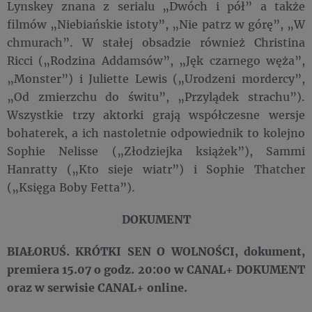
Lynskey znana z serialu „Dwóch i pół” a także
filmów „Niebiańskie istoty”, „Nie patrz w górę”, „W
chmurach”. W stałej obsadzie również Christina
Ricci („Rodzina Addamsów”, „Jęk czarnego węża”,
„Monster”) i Juliette Lewis („Urodzeni mordercy”,
„Od zmierzchu do świtu”, „Przylądek strachu”).
Wszystkie trzy aktorki grają współczesne wersje
bohaterek, a ich nastoletnie odpowiednik to kolejno
Sophie Nelisse („Złodziejka książek”), Sammi
Hanratty („Kto sieje wiatr”) i Sophie Thatcher
(„Księga Boby Fetta”).
DOKUMENT
BIAŁORUŚ. KRÓTKI SEN O WOLNOŚCI, dokument,
premiera 15.07 o godz. 20:00 w CANAL+ DOKUMENT
oraz w serwisie CANAL+ online.