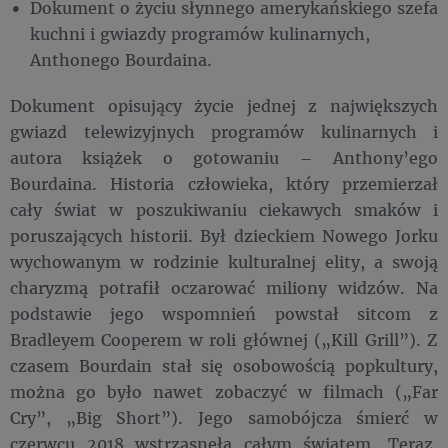
Dokument o życiu słynnego amerykańskiego szefa
kuchni i gwiazdy programów kulinarnych,
Anthonego Bourdaina.
Dokument opisujący życie jednej z największych
gwiazd telewizyjnych programów kulinarnych i
autora książek o gotowaniu – Anthony’ego
Bourdaina. Historia człowieka, który przemierzał
cały świat w poszukiwaniu ciekawych smaków i
poruszających historii. Był dzieckiem Nowego Jorku
wychowanym w rodzinie kulturalnej elity, a swoją
charyzmą potrafił oczarować miliony widzów. Na
podstawie jego wspomnień powstał sitcom z
Bradleyem Cooperem w roli głównej („Kill Grill”). Z
czasem Bourdain stał się osobowością popkultury,
można go było nawet zobaczyć w filmach („Far
Cry”, „Big Short”). Jego samobójcza śmierć w
czerwcu 2018 wstrząsnęła całym światem. Teraz,