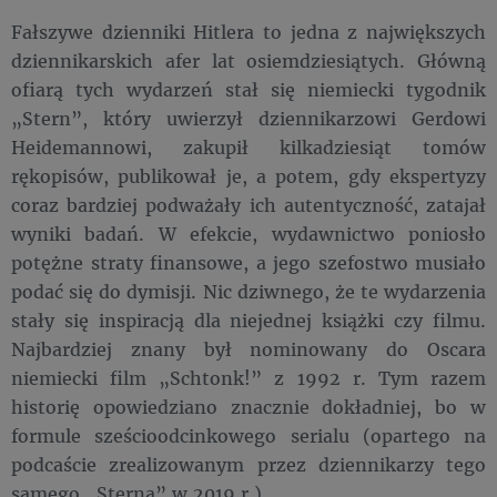
Fałszywe dzienniki Hitlera to jedna z największych
dziennikarskich afer lat osiemdziesiątych. Główną
ofiarą tych wydarzeń stał się niemiecki tygodnik
„Stern”, który uwierzył dziennikarzowi Gerdowi
Heidemannowi, zakupił kilkadziesiąt tomów
rękopisów, publikował je, a potem, gdy ekspertyzy
coraz bardziej podważały ich autentyczność, zatajał
wyniki badań. W efekcie, wydawnictwo poniosło
potężne straty finansowe, a jego szefostwo musiało
podać się do dymisji. Nic dziwnego, że te wydarzenia
stały się inspiracją dla niejednej książki czy filmu.
Najbardziej znany był nominowany do Oscara
niemiecki film „Schtonk!” z 1992 r. Tym razem
historię opowiedziano znacznie dokładniej, bo w
formule sześcioodcinkowego serialu (opartego na
podcaście zrealizowanym przez dziennikarzy tego
samego „Sterna” w 2019 r.).