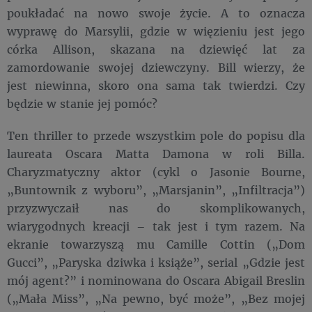
poukładać na nowo swoje życie. A to oznacza
wyprawę do Marsylii, gdzie w więzieniu jest jego
córka Allison, skazana na dziewięć lat za
zamordowanie swojej dziewczyny. Bill wierzy, że
jest niewinna, skoro ona sama tak twierdzi. Czy
będzie w stanie jej pomóc?
Ten thriller to przede wszystkim pole do popisu dla
laureata Oscara Matta Damona w roli Billa.
Charyzmatyczny aktor (cykl o Jasonie Bourne,
„Buntownik z wyboru”, „Marsjanin”, „Infiltracja”)
przyzwyczaił nas do skomplikowanych,
wiarygodnych kreacji – tak jest i tym razem. Na
ekranie towarzyszą mu Camille Cottin („Dom
Gucci”, „Paryska dziwka i książe”, serial „Gdzie jest
mój agent?” i nominowana do Oscara Abigail Breslin
(„Mała Miss”, „Na pewno, być może”, „Bez mojej