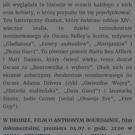
jak wyglądała ta historia w oczach każdego z nich
oraz kobiety, o którą przyszło im się pojedynkować.
Ten historyczny dramat, który świetnie oddaje XIV-
wieczne realia, to dzieło czterokrotnie
nominowanego do Oscara Ridley’a Scotta, reżysera
„Gladiatora”, „Łowcy androidów”, „Marsjanina” i
„Domu Gucci”. To również powrót duetu Ben Affleck
i Matt Damon, który ćwierć wieku temu dostał
Oscara za „Buntownika z wyboru”. Obok nich na
ekranie zobaczymy dwukrotnie nominowanego do
Oscara Adama Drivera (cykl „Gwiezdne Wojny”,
„Historia małżeńska”, „Dom Gucci”) i laureatkę
Emmy, Jodie Corner (serial „Obsesja Eve”, „Free
Guy”).
W DRODZE. FILM O ANTHONYM BOURDAINIE, film
dokumentalny, premiera 04.07 o godz. 21:00 w