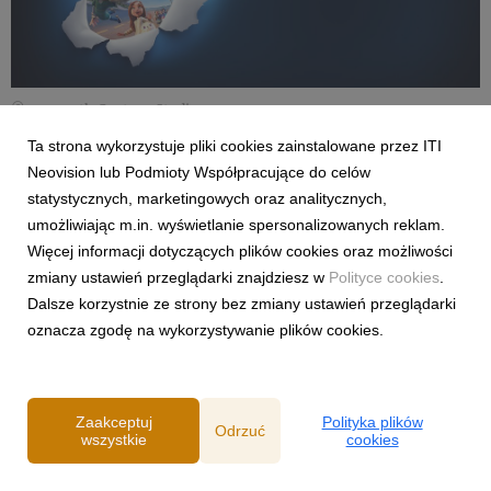
© 2021 20th Century Studios
Ta strona wykorzystuje pliki cookies zainstalowane przez ITI
Familijna animacja o niełatwej przyjaźni chłopca i
Neovision lub Podmioty Współpracujące do celów
wybrakowanego robota, którzy wzajemnie się
statystycznych, marketingowych oraz analitycznych,
wspierają.
umożliwiając m.in. wyświetlanie spersonalizowanych reklam.
Więcej informacji dotyczących plików cookies oraz możliwości
W niedalekiej przyszłości, gdy większość dzieci
zmiany ustawień przeglądarki znajdziesz w
Polityce cookies
.
będzie miała swoje osobiste roboty, życie
Dalsze korzystnie ze strony bez zmiany ustawień przeglądarki
gimnazjalisty – outsidera niewiele się zmieni. Bo
oznacza zgodę na wykorzystywanie plików cookies.
przecież nie każdego stać na taki luksus. Barney
musi więc radzić sobie bez robota. Aż wreszcie w
jego życiu pojawi się Ron, egzemplarz…
Zaakceptuj
Polityka plików
powiedzmy… nie w pełni sprawny. Ale tylko takiego
Odrzuć
wszystkie
cookies
mógł zdobyć tata Barney’a. Własny robot to
mnóstwo radości, ale też (w wypadku Rona, który