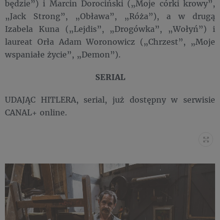
będzie”) i Marcin Dorociński („Moje córki krowy”,
„Jack Strong”, „Obława”, „Róża”), a w drugą
Izabela Kuna („Lejdis”, „Drogówka”, „Wołyń”) i
laureat Orła Adam Woronowicz („Chrzest”, „Moje
wspaniałe życie”, „Demon”).
SERIAL
UDAJĄC HITLERA, serial, już dostępny w serwisie
CANAL+ online.