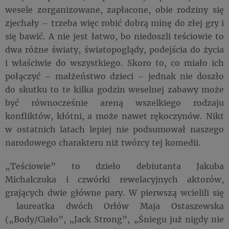
wesele zorganizowane, zapłacone, obie rodziny się
zjechały – trzeba więc robić dobrą minę do złej gry i
się bawić. A nie jest łatwo, bo niedoszli teściowie to
dwa różne światy, światopoglądy, podejścia do życia
i właściwie do wszystkiego. Skoro to, co miało ich
połączyć – małżeństwo dzieci – jednak nie doszło
do skutku to te kilka godzin weselnej zabawy może
być równocześnie areną wszelkiego rodzaju
konfliktów, kłótni, a może nawet rękoczynów. Nikt
w ostatnich latach lepiej nie podsumował naszego
narodowego charakteru niż twórcy tej komedii.
„Teściowie” to dzieło debiutanta Jakuba
Michalczuka i czwórki rewelacyjnych aktorów,
grających dwie główne pary. W pierwszą wcielili się
laureatka dwóch Orłów Maja Ostaszewska
(„Body/Ciało”, „Jack Strong”, „Śniegu już nigdy nie