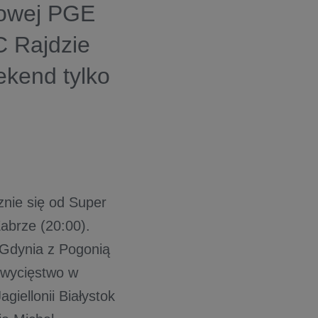
żlowej PGE
C Rajdzie
ekend tylko
nie się od Super
Zabrze (20:00).
Gdynia z Pogonią
zwycięstwo w
giellonii Białystok