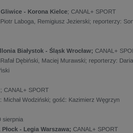
 Gliwice - Korona Kielce
; CANAL+ SPORT
Piotr Laboga, Remigiusz Jezierski; reporterzy: So
llonia Białystok - Śląsk Wrocław;
CANAL+ SPO
Rafał Dębiński, Maciej Murawski; reporterzy: Dari
ński
+
; CANAL+ SPORT
 Michał Wodziński; gość: Kazimierz Węgrzyn
0 sierpnia
 Płock - Legia Warszawa;
CANAL+ SPORT