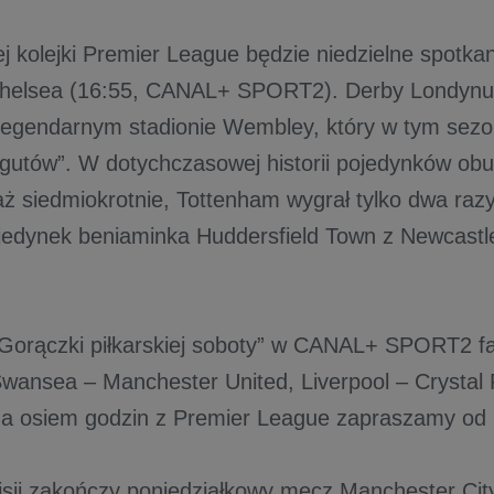
ej kolejki Premier League będzie niedzielne spotka
Chelsea (16:55, CANAL+ SPORT2). Derby Londynu
legendarnym stadionie Wembley, który w tym sezon
gutów”. W dotychczasowej historii pojedynków ob
aż siedmiokrotnie, Tottenham wygrał tylko dwa raz
ojedynek beniaminka Huddersfield Town z Newcastl
orączki piłkarskiej soboty” w CANAL+ SPORT2 fa
Swansea – Manchester United, Liverpool – Crystal
Na osiem godzin z Premier League zapraszamy od 
isji zakończy poniedziałkowy mecz Manchester Cit