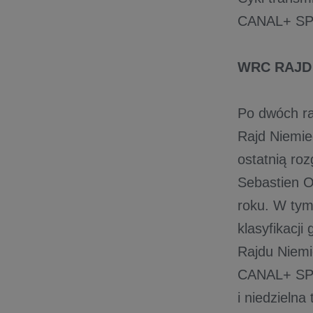
CANAL+ SP
WRC RAJD
Po dwóch ra
Rajd Niemie
ostatnią roz
Sebastien O
roku. W tym
klasyfikacj
Rajdu Niemi
CANAL+ SPO
i niedziel