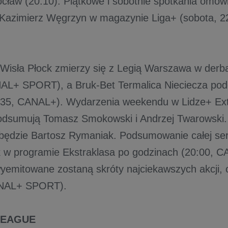
ocław (20:10). Piątkowe i sobotnie spotkania omów
 Kazimierz Węgrzyn w magazynie Liga+ (sobota, 
 Wisła Płock zmierzy się z Legią Warszawa w de
AL+ SPORT), a Bruk-Bet Termalica Nieciecza pod
35, CANAL+). Wydarzenia weekendu w Lidze+ Ext
dsumują Tomasz Smokowski i Andrzej Twarowski
będzie Bartosz Rymaniak. Podsumowanie całej serii
k w programie Ekstraklasa po godzinach (20:00,
yemitowane zostaną skróty najciekawszych akcji, c
ANAL+ SPORT).
LEAGUE