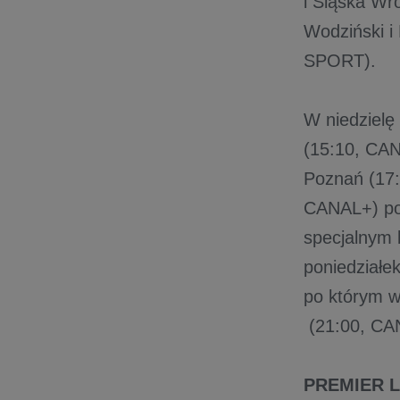
i Śląska Wr
Wodziński i
SPORT).
W niedzielę
(15:10, CAN
Poznań (17:
CANAL+) po
specjalnym 
poniedziałe
po którym w
(21:00, C
PREMIER 