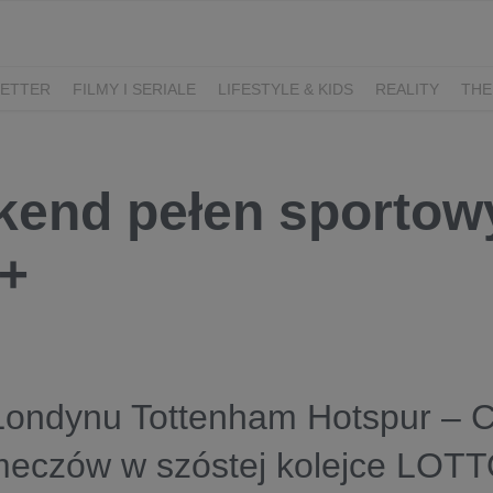
ETTER
FILMY I SERIALE
LIFESTYLE & KIDS
REALITY
THE
I
KIEDY ŚLUB?
BELFER
SORTOWNIA
KLANGOR
WILK
T
LIFESTYLE
end pełen sportow
+
Londynu Tottenham Hotspur – C
meczów w szóstej kolejce LOT