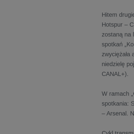
Hitem drugi
Hotspur – 
zostaną na 
spotkań „Ko
zwyciężała 
niedzielę p
CANAL+).
W ramach „G
spotkania: 
– Arsenal. 
Cykl transm