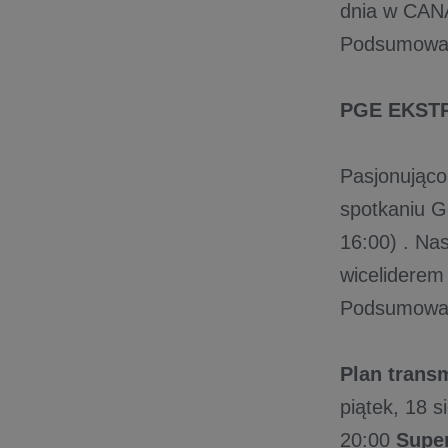
dnia w CANA
Podsumowan
PGE EKST
Pasjonująco
spotkaniu 
16:00) . Na
wiceliderem
Podsumowani
Plan transm
piątek, 18 s
20:00
Super