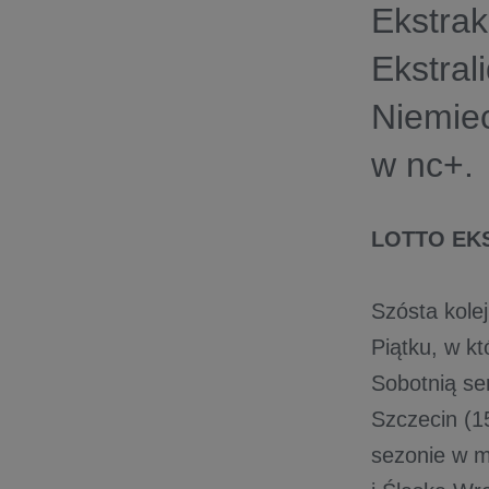
Ekstrak
Ekstral
Niemiec
w nc+.
LOTTO EK
Szósta kol
Piątku, w kt
Sobotnią s
Szczecin (1
sezonie w me