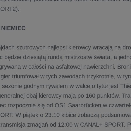
ORT2).
 NIEMIEC
jdach szutrowych najlepsi kierowcy wracają na dr
c będzie dziesiątą rundą mistrzostw świata, a jedn
grywaną w całości na asfaltowej nawierzchni. Broni
gier triumfował w tych zawodach trzykrotnie, w ty
 sezonie godnym rywalem w walce o tytuł jest Thie
i generalnej obaj kierowcy mają po 160 punktów. T
ec rozpocznie się od OS1 Saarbrücken w czwarte
RT. W piątek o 23:10 kibice zobaczą podsumowan
na transmisja zmagań od 12:00 w CANAL+ SPORT.