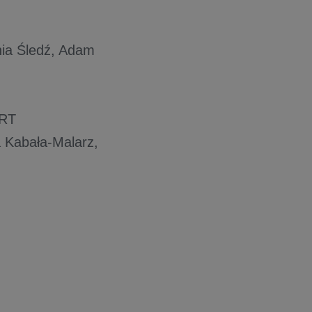
nia Śledź, Adam
RT
a Kabała-Malarz,