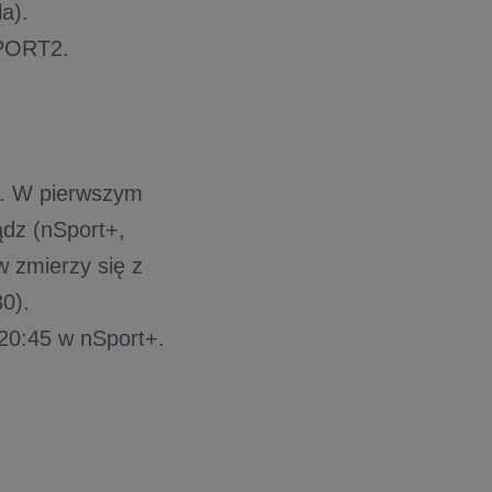
a).
SPORT2.
ą. W pierwszym
dz (nSport+,
w zmierzy się z
0).
20:45 w nSport+.