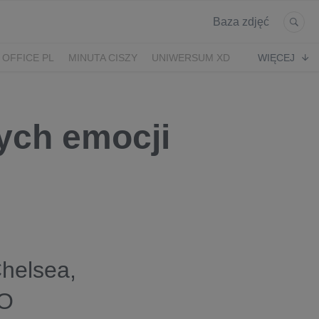
Baza zdjęć
 OFFICE PL
MINUTA CISZY
UNIWERSUM XD
WIĘCEJ
KRUK
POWRÓT
ych emocji
helsea,
TO