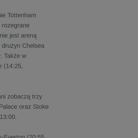
nie Tottenham
 rozegrane
ie jest areną
u drużyn Chelsea
y. Także w
e (14:25,
ni zobaczą trzy
 Palace oraz Stoke
13:00.
y-Everton (20:55,