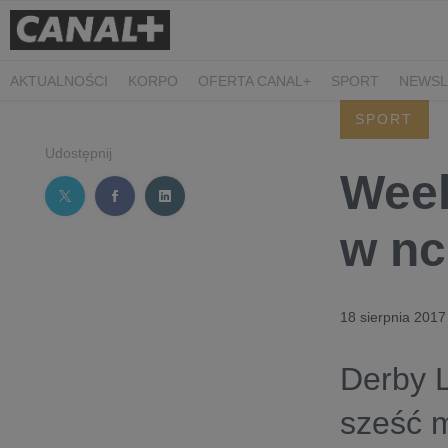
AKTUALNOŚCI
KORPO
OFERTA CANAL+
SPORT
NEWSL
CZARNE STOKROTKI
PROSTA SPRAWA
ALGORYTM MIŁOŚC
SPORT
PLANETA SINGLI. OSIEM HISTORII
KRÓL
KIDS
DOKUMEN
Udostępnij
Week
w nc
18 sierpnia 2017
Derby 
sześć 