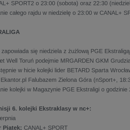
L+ SPORT2 o 23:00 (sobota) oraz 22:30 (niedziel
ie całego rajdu w niedzielę o 23:00 w CANAL+ 
RALIGA
 zapowiada się niedziela z żużlową PGE Ekstralig
Get Well Toruń podejmie MRGARDEN GKM Grudzią
stępnie w hicie kolejki lider BETARD Sparta Wrocła
 Ekantor.pl Falubazem Zielona Góra (nSport+, 18:3
e kolejki w Magazynie PGE Ekstraligi o godzinie 
isji 6. kolejki Ekstraklasy w nc+:
ierpnia
 Piątek;
CANAL+ SPORT