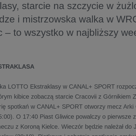
lasy, starcie na szczycie w żu
idze i mistrzowska walka w WR
 – to wszystko w najbliższy we
STRAKLASA
ejka LOTTO Ekstraklasy w CANAL+ SPORT rozpocz
órym kibice zobaczą starcie Cracovii z Górnikiem 
erię spotkań w CANAL+ SPORT otworzy mecz Arki 
5:00). O 17:40 Piast Gliwice powalczy o pierwsze 
czu z Koroną Kielce. Wieczór będzie należał do Ja