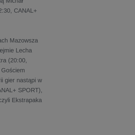
ią Michał
22:30, CANAL+
rbach Mazowsza
ejmie Lecha
ra (20:00,
. Gościem
 gier nastąpi w
 CANAL+ SPORT),
zyli Ekstrapaka