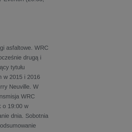
ogi asfaltowe. WRC
ocześnie drugą i
ący tytułu
m w 2015 i 2016
rry Neuville. W
ransmisja WRC
k o 19:00 w
ie dnia. Sobotnia
 Podsumowanie