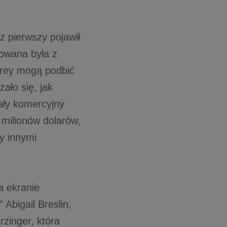
z pierwszy pojawił
mowana była z
 Grey mogą podbić
ało się, jak
wały komercyjny
 milionów dolarów,
zy innymi
a ekranie
Abigail Breslin,
rzinger, która