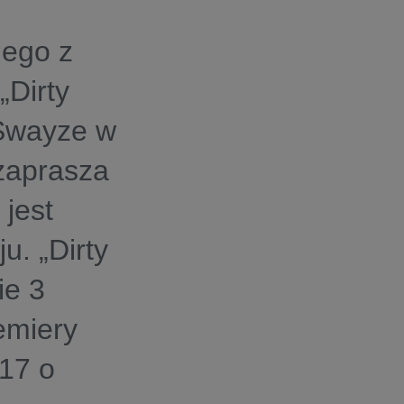
nego z
Dirty
 Swayze w
 zaprasza
 jest
. „Dirty
ie 3
emiery
017 o