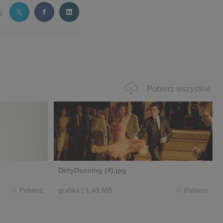
j
Pobierz wszystkie
DirtyDancing (4).jpg
Pobierz
grafika
|
1,43 MB
Pobierz