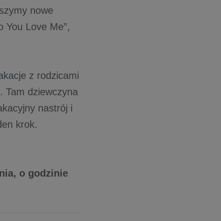
łyszymy nowe
Do You Love Me”,
akacje z rodzicami
ca. Tam dziewczyna
kacyjny nastrój i
en krok.
nia, o godzinie