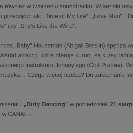
ła również w tworzeniu soundtracku. W serialu us
ch przebojów jak: „Time of My Life”, „Love Man”, „
s” czy „She's Like the Wind”.
ances „Baby” Houseman (Abigail Breslin) spędza w
 Wśród atrakcji, które oferuje kurort, są kursy tań
stojnego instruktora Johnny'ego (Colt Prattes). Wa
muzyka… Czego więcej trzeba? Do zakochania jed
niserialu
„Dirty Dancing”
w poniedziałek
21 sierp
o w CANAL+.