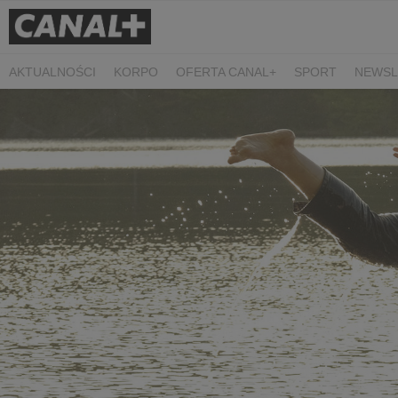
AKTUALNOŚCI
KORPO
OFERTA CANAL+
SPORT
NEWSL
CZARNE STOKROTKI
PROSTA SPRAWA
ALGORYTM MIŁOŚC
PLANETA SINGLI. OSIEM HISTORII
KRÓL
KIDS
DOKUMEN