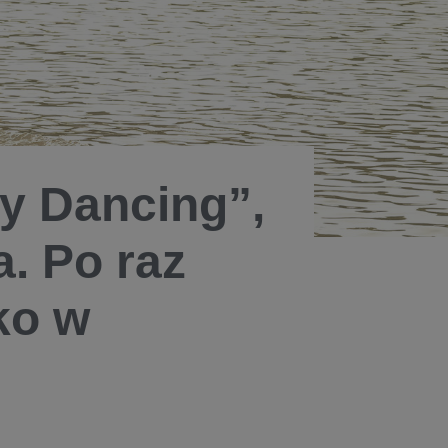
ty Dancing”,
a. Po raz
lko w