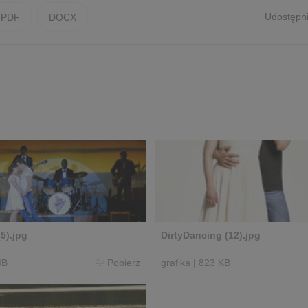
Udostępni
PDF
DOCX
5).jpg
DirtyDancing (12).jpg
MB
Pobierz
grafika
|
823 KB