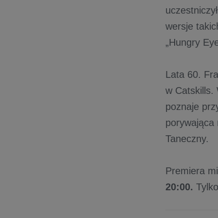
uczestniczy
wersje taki
„Hungry Eye
Lata 60. Fr
w Catskills.
poznaje przy
porywająca 
Taneczny.
Premiera mi
20:00.
Tylk