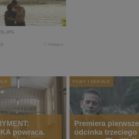
(9).JPG
MB
Pobierz
IALE
FILMY I SERIALE
RYMENT:
Premiera pierwsz
KA powraca.
odcinka trzeciego