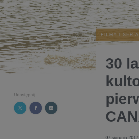
FILMY I SERI
30 l
kult
pier
Udostępnij
CAN
07 sierpnia 2017