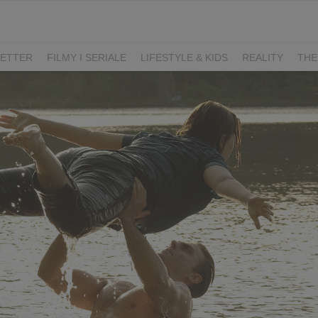
ETTER
FILMY I SERIALE
LIFESTYLE & KIDS
REALITY
THE
I
KIEDY ŚLUB?
BELFER
SORTOWNIA
KLANGOR
WILK
T
LIFESTYLE