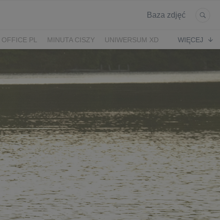
Baza zdjęć
 OFFICE PL
MINUTA CISZY
UNIWERSUM XD
WIĘCEJ
KRUK
POWRÓT