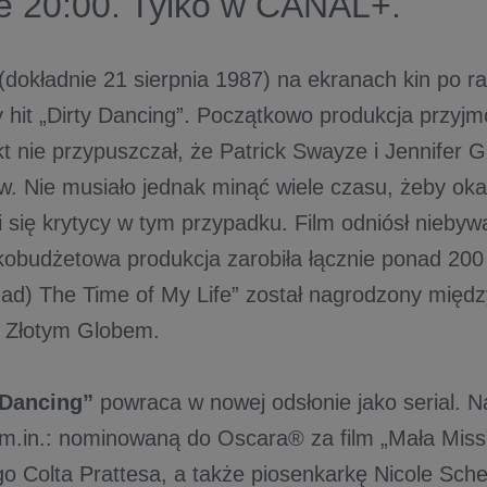
e 20:00. Tylko w CANAL+.
(dokładnie 21 sierpnia 1987) na ekranach kin po ra
y hit „Dirty Dancing”. Początkowo produkcja przyj
ikt nie przypuszczał, że Patrick Swayze i Jennifer
w. Nie musiało jednak minąć wiele czasu, żeby okaz
i się krytycy w tym przypadku. Film odniósł nieby
kobudżetowa produkcja zarobiła łącznie ponad 200
 Had) The Time of My Life” został nagrodzony międ
 Złotym Globem.
 Dancing”
powraca w nowej odsłonie jako serial. N
.in.: nominowaną do Oscara® za film „Mała Miss” 
o Colta Prattesa, a także piosenkarkę Nicole Sche