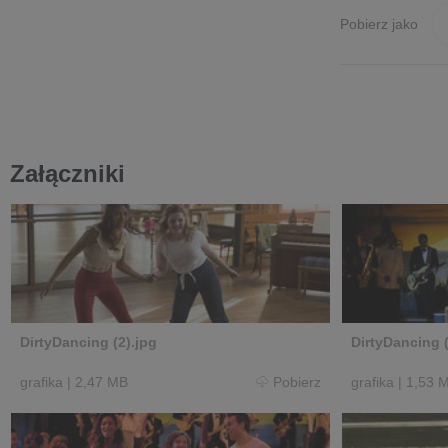
Pobierz jako
Załączniki
DirtyDancing (2).jpg
DirtyDancing (
grafika
|
2,47 MB
Pobierz
grafika
|
1,53 