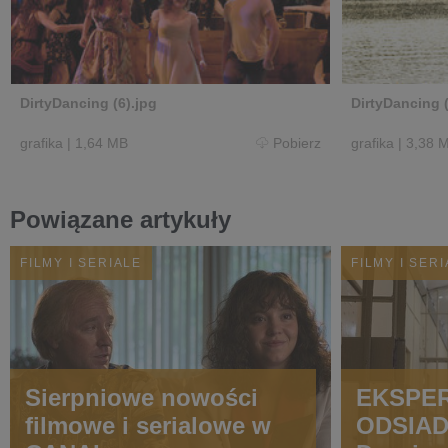
DirtyDancing (6).jpg
DirtyDancing 
grafika
|
1,64 MB
Pobierz
grafika
|
3,38 
Powiązane artykuły
FILMY I SERIALE
FILMY I SER
Sierpniowe nowości
EKSPE
filmowe i serialowe w
ODSIAD