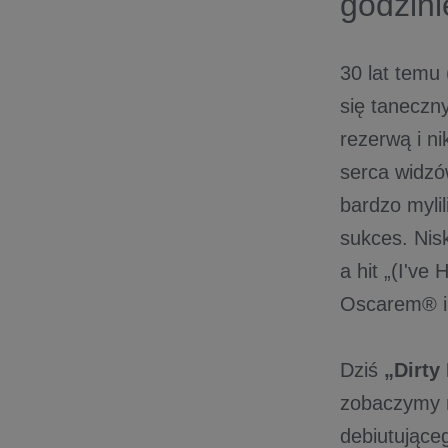
godzini
30 lat temu 
się taneczn
rezerwą i n
serca widzó
bardzo mylil
sukces. Nis
a hit „(I've
Oscarem® i
Dziś
„Dirty
zobaczymy m
debiutująceg