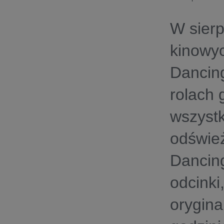
W sierp
kinowy
Dancing
rolach 
wszystk
odśwież
Dancing
odcinki
orygina