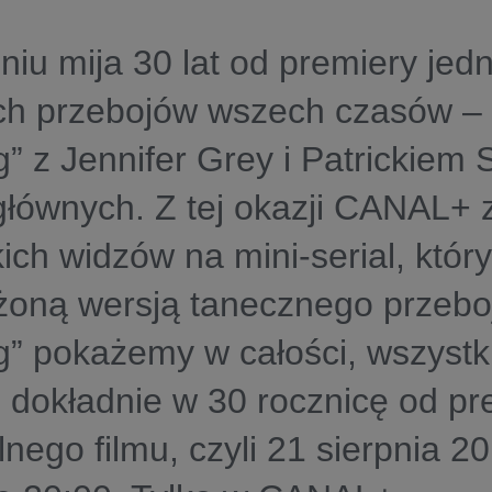
niu mija 30 lat od premiery jed
ch przebojów wszech czasów – „
” z Jennifer Grey i Patrickiem
głównych. Z tej okazji CANAL+
ich widzów na mini-serial, który
oną wersją tanecznego przeboju
” pokażemy w całości, wszystk
, dokładnie w 30 rocznicę od pr
lnego filmu, czyli 21 sierpnia 2