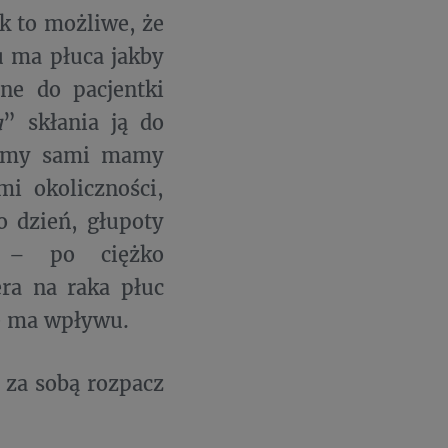
k to możliwe, że
mu ma płuca jakby
ane do pacjentki
u
” skłania ją do
ko my sami mamy
i okoliczności,
 dzień, głupoty
ą – po ciężko
ra na raka płuc
e ma wpływu.
 za sobą rozpacz