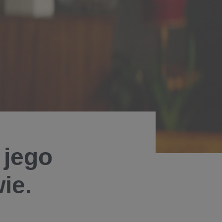
 jego
ie.