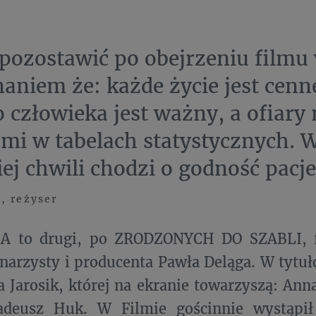
pozostawić po obejrzeniu filmu
aniem że: każde życie jest cenne
 człowieka jest ważny, a ofiary n
i w tabelach statystycznych. W
ej chwili chodzi o godność pacjen
, reżyser
A to drugi, po ZRODZONYCH DO SZABLI, f
enarzysty i producenta Pawła Deląga. W tytuł
ta Jarosik, której na ekranie towarzyszą: Ann
adeusz Huk. W Filmie gościnnie wystąpi