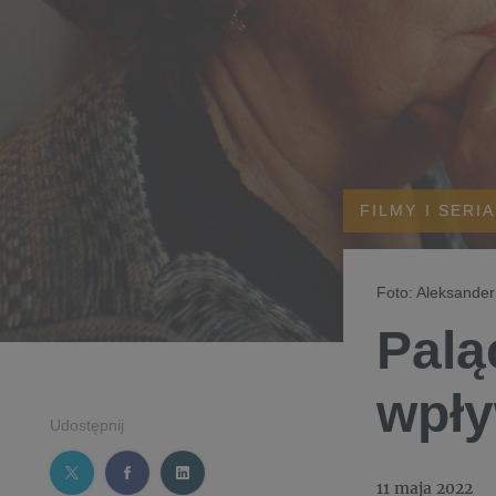
FILMY I SERI
Foto: Aleksande
Palą
wpły
Udostępnij
11 maja 2022