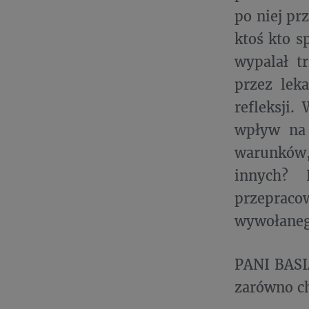
po niej pr
ktoś kto s
wypalał t
przez lek
refleksji
wpływ na 
warunków,
innych? 
przepraco
wywołaneg
PANI BASI
zarówno ch