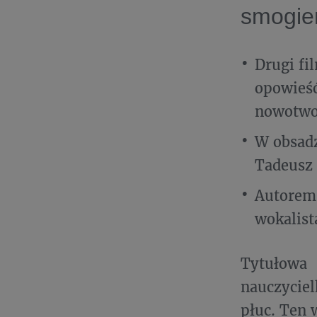
smogi
Drugi fi
opowieść
nowotwo
W obsadz
Tadeusz 
Autorem 
wokalist
Tytułowa
nauczyciel
płuc. Ten 