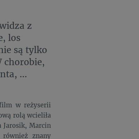
 widza z
, los
ie są tylko
 chorobie,
ta, ...
ilm w reżyserii
ową rolą wcieliła
a Jarosik, Marcin
ł również znany