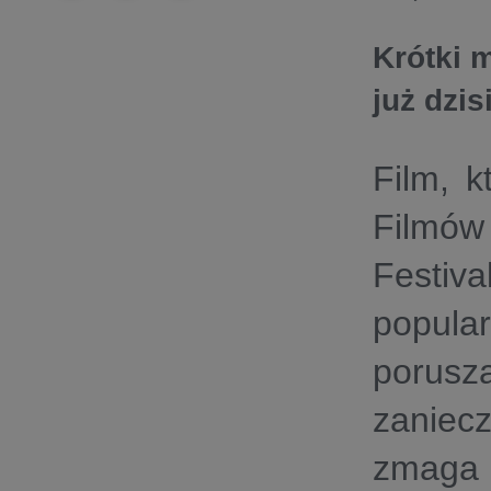
Krótki 
już dzi
Film, k
Filmów
Festiv
popula
porus
zaniec
zmaga