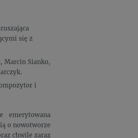
ruszająca
cymi się z
k, Marcin Sianko,
arczyk.
kompozytor i
ie emerytowana
cią o nowotworze
raz chwile zaraz