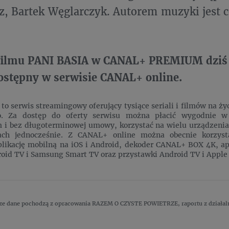
z, Bartek Węglarczyk. Autorem muzyki jest
filmu PANI BASIA w CANAL+ PREMIUM dziś o
dostępny w serwisie CANAL+ online.
o serwis streamingowy oferujący tysiące seriali i filmów na ży
o. Za dostęp do oferty serwisu można płacić wygodnie 
 i bez długoterminowej umowy, korzystać na wielu urządzeniac
ach jednocześnie. Z CANAL+ online można obecnie korzyst
plikację mobilną na iOS i Android, dekoder CANAL+ BOX 4K, ap
id TV i Samsung Smart TV oraz przystawki Android TV i Apple
sze dane pochodzą z opracowania RAZEM O CZYSTE POWIETRZE, raportu z działal