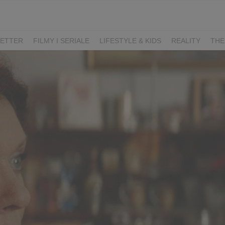
ETTER
FILMY I SERIALE
LIFESTYLE & KIDS
REALITY
THE
I
KIEDY ŚLUB?
BELFER
SORTOWNIA
KLANGOR
WILK
T
LIFESTYLE