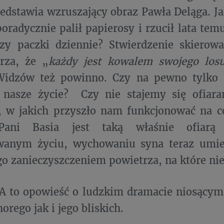
zedstawia wzruszający obraz Pawła Deląga. Ja
poradycznie palił papierosy i rzucił lata te
rzy paczki dziennie? Stwierdzenie skierow
arza, że „
każdy jest kowalem swojego los
. Widzów też powinno. Czy na pewno tyl
nasze życie? Czy nie stajemy się ofiaram
 w jakich przyszło nam funkcjonować na co
Pani Basia jest taką właśnie ofiar
wanym życiu, wychowaniu syna teraz umie
o zanieczyszczeniem powietrza, na które ni
A to opowieść o ludzkim dramacie niosącym
orego jak i jego bliskich.