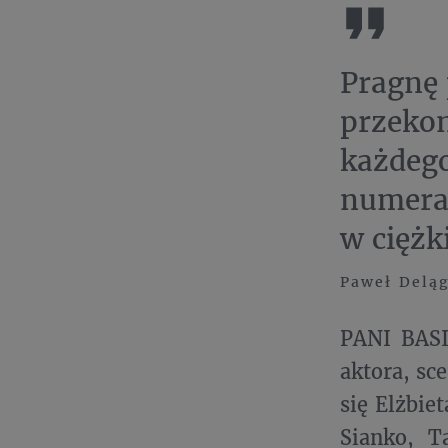
Pragnę 
przekon
każdego
numeram
w ciężki
Paweł Deląg
PANI BASI
aktora, sc
się Elżbie
Sianko, T