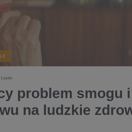
ALE
r Leydo
cy problem smogu i
wu na ludzkie zdrow