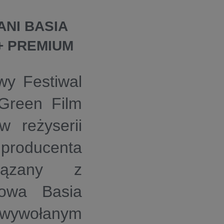
PANI BASIA
L+ PREMIUM
wy Festiwal
Green Film
 reżyserii
 producenta
iązany z
łowa Basia
wywołanym