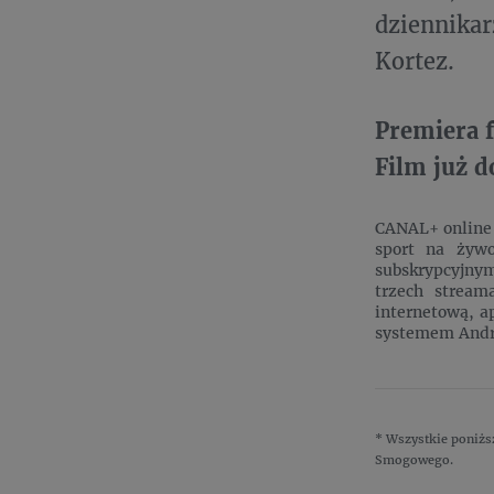
dziennikar
Kortez.
Premiera 
Film już 
CANAL+ online t
sport na żyw
subskrypcyjnym
trzech stream
internetową, a
systemem Andro
* Wszystkie poniż
Smogowego.