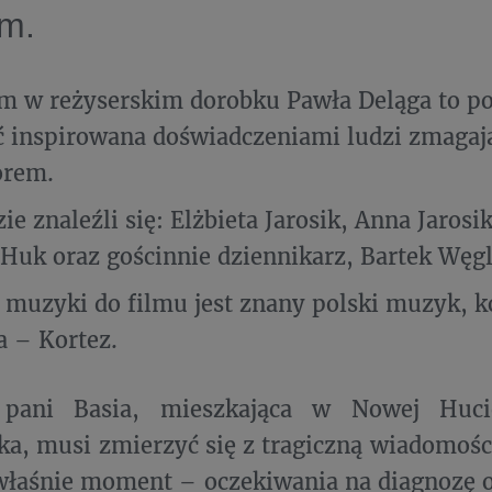
em.
lm w reżyserskim dorobku Pawła Deląga to po
 inspirowana doświadczeniami ludzi zmagają
rem.
ie znaleźli się: Elżbieta Jarosik, Anna Jarosi
Huk oraz gościnnie dziennikarz, Bartek Węgl
muzyki do filmu jest znany polski muzyk, 
a – Kortez.
 pani Basia, mieszkająca w Nowej Huc
ka, musi zmierzyć się z tragiczną wiadomoś
właśnie moment – oczekiwania na diagnozę o