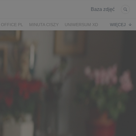
Baza zdjęć
 OFFICE PL
MINUTA CISZY
UNIWERSUM XD
WIĘCEJ
KRUK
POWRÓT