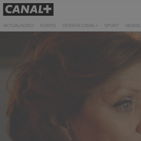
AKTUALNOŚCI
KORPO
OFERTA CANAL+
SPORT
NEWSL
CZARNE STOKROTKI
PROSTA SPRAWA
ALGORYTM MIŁOŚC
PLANETA SINGLI. OSIEM HISTORII
KRÓL
KIDS
DOKUMEN