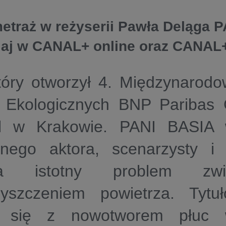
metraż w reżyserii Pawła Deląga 
siaj w CANAL+ online oraz CANA
tóry otworzył 4. Międzynarodo
 Ekologicznych BNP Paribas 
al w Krakowie. PANI BASIA w
rnego aktora, scenarzysty i
za istotny problem zw
zyszczeniem powietrza. Tytu
 się z nowotworem płuc 