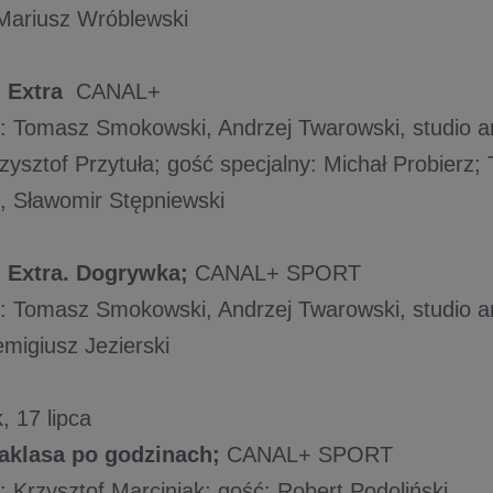
Mariusz Wróblewski
 Extra
CANAL+
 Tomasz Smokowski, Andrzej Twarowski, studio an
zysztof Przytuła; gość specjalny: Michał Probierz
, Sławomir Stępniewski
 Extra. Dogrywka;
CANAL+ SPORT
 Tomasz Smokowski, Andrzej Twarowski, studio an
emigiusz Jezierski
, 17 lipca
aklasa po godzinach;
CANAL+ SPORT
 Krzysztof Marciniak; gość: Robert Podoliński