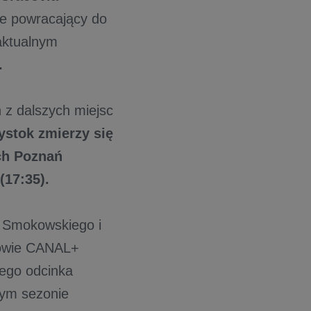
ie powracający do
ktualnym
.
 z dalszych miejsc
łystok zmierzy się
ech Poznań
(17:35).
 Smokowskiego i
zowie CANAL+
cego odcinka
owym sezonie