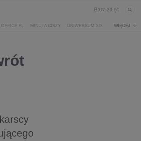
Baza zdjęć
 OFFICE PL
MINUTA CISZY
UNIWERSUM XD
WIĘCEJ
KRUK
POWRÓT
wrót
łkarscy
nującego