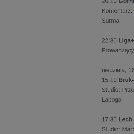
20:10
Górni
Komentarz: 
Surma
22:30
Liga
Prowadzący:
niedziela, 16
15:10
Bruk-
Studio: Prz
Laboga
17:35
Lech
Studio: Mar