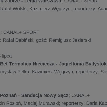
k Zabrze - Legia Warszawa;
CANAL+ SPORT
Rafał Wolski, Kazimierz Węgrzyn; reporterzy: Adam
+;
CANAL+ SPORT
 Rafał Dębiński; gość: Remigiusz Jezierski
 lipca
Bet Termalica Nieciecza - Jagiellonia Białystok
emysław Pełka, Kazimierz Węgrzyn; reporterzy: Son
 Poznań - Sandecja Nowy Sącz;
CANAL+
cin Rosłoń, Maciej Murawski; reporterzy: Daria Kab