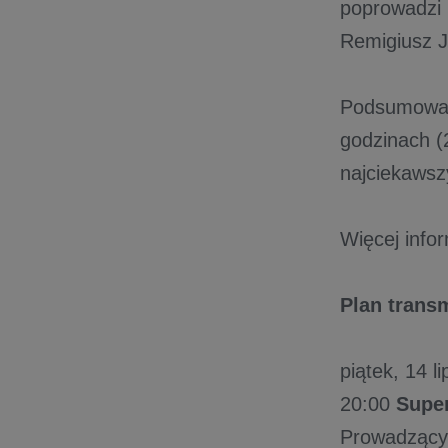
poprowadzi 
Remigiusz J
Podsumowani
godzinach 
najciekawsz
Więcej info
Plan transm
piątek, 14 l
20:00
Super
Prowadzący: