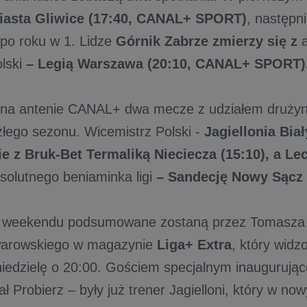
iasta Gliwice (17:40, CANAL+ SPORT)
, następn
 po roku w 1. Lidze
Górnik Zabrze zmierzy się
z
a
lski
– Legią Warszawa (20:10, CANAL+ SPORT)
 na antenie CANAL+ dwa mecze z udziałem drużyn
łego sezonu. Wicemistrz Polski -
Jagiellonia Bia
e z Bruk-Bet Termaliką Nieciecza (15:10), a L
solutnego beniaminka ligi
– Sandecję Nowy Sącz 
 weekendu podsumowane zostaną przez Tomasza
warowskiego w magazynie
Liga+ Extra
, który wid
iedzielę o 20:00. Gościem specjalnym inaugurują
ł Probierz – były już trener Jagielloni, który w n