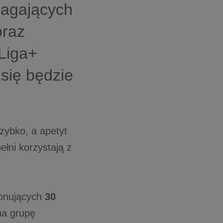
magających
oraz
Liga+
 się będzie
zybko, a apetyt
łni korzystają z
jonujących
30
 na grupę