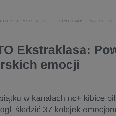
ETTER
FILMY I SERIALE
LIFESTYLE & KIDS
REALITY
THE
I
KIEDY ŚLUB?
BELFER
SORTOWNIA
KLANGOR
WILK
T
LIFESTYLE
O Ekstraklasa: Po
arskich emocji
piątku w kanałach nc+ kibice pi
gli śledzić 37 kolejek emocjo