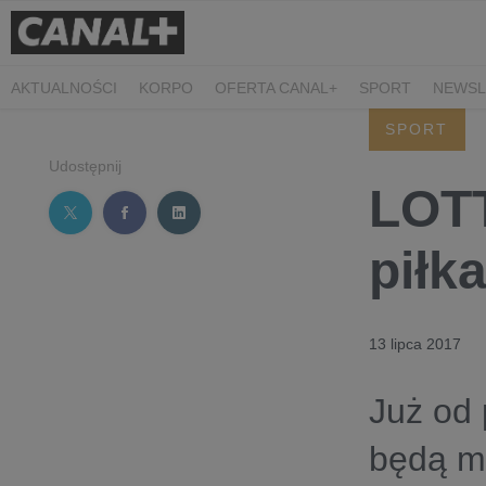
AKTUALNOŚCI
KORPO
OFERTA CANAL+
SPORT
NEWSL
CZARNE STOKROTKI
PROSTA SPRAWA
ALGORYTM MIŁOŚC
SPORT
PLANETA SINGLI. OSIEM HISTORII
KRÓL
KIDS
DOKUMEN
Udostępnij
LOTT
piłk
13 lipca 2017
Już od 
będą mo