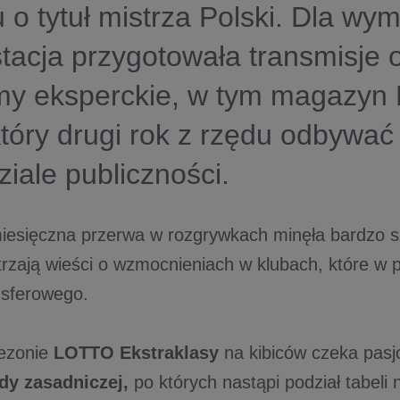
 o tytuł mistrza Polski. Dla wy
tacja przygotowała transmisje 
my eksperckie, w tym magazyn 
który drugi rok z rzędu odbywać
ziale publiczności.
iesięczna przerwa w rozgrywkach minęła bardzo s
rzają wieści o wzmocnieniach w klubach, które w pe
nsferowego.
ezonie
LOTTO Ekstraklasy
na kibiców czeka pas
ndy zasadniczej,
po których nastąpi podział tabeli