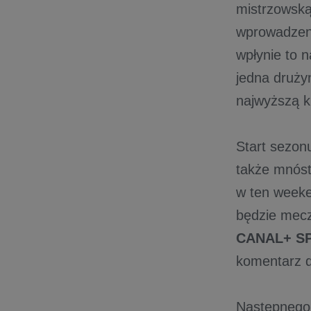
mistrzowską
wprowadzeni
wpłynie to n
jedna druży
najwyższą 
Start sezon
także mnóst
w ten weeke
będzie mec
CANAL+ S
komentarz d
Następnego 