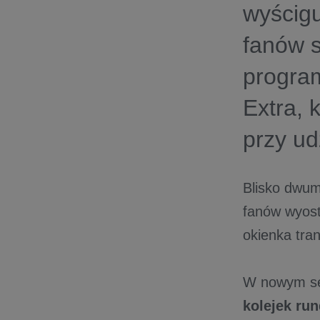
wyścigu
fanów s
progra
Extra, 
przy ud
Blisko dwum
fanów wyost
okienka tra
W nowym s
kolejek ru