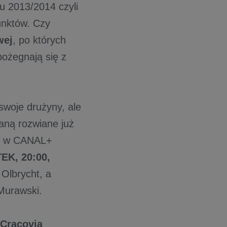
u 2013/2014 czyli
unktów. Czy
wej
, po których
pożegnają się z
swoje drużyny, ale
aną rozwiane już
ji w CANAL+
EK, 20:00,
Olbrycht, a
Murawski.
Cracovia