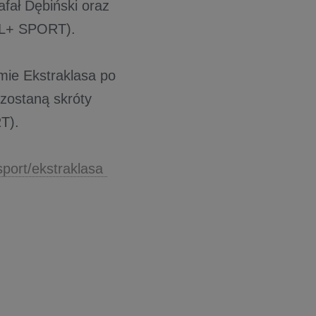
fał Dębiński oraz
AL+ SPORT).
mie Ekstraklasa po
zostaną skróty
T).
sport/ekstraklasa