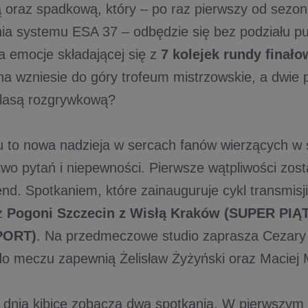
 oraz spadkową, który – po raz pierwszy od sezon
a systemu ESA 37 – odbędzie się bez podziału p
a emocje składającej się z
7 kolejek rundy finało
na wzniesie do góry trofeum mistrzowskie, a dwie 
klasą rozgrywkową?
u to nowa nadzieja w sercach fanów wierzących w 
wo pytań i niepewności. Pierwsze wątpliwości zost
nd. Spotkaniem, które zainauguruje cykl transmis
z
Pogoni Szczecin z Wisłą Kraków (SUPER PIĄT
PORT)
. Na przedmeczowe studio zaprasza Cezary 
o meczu zapewnią Żelisław Żyżyński oraz Maciej 
dnia kibice zobaczą dwa spotkania. W pierwszym