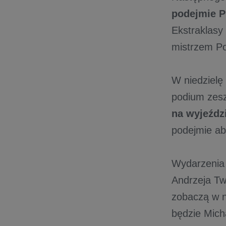
podejmie P
Ekstraklasy
mistrzem Po
W niedzielę
podium zesz
na wyjeździ
podejmie ab
Wydarzenia
Andrzeja T
zobaczą w n
będzie Micha