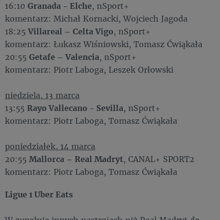
16:10
Granada - Elche
, nSport+
komentarz: Michał Kornacki, Wojciech Jagoda
18:25
Villareal – Celta Vigo
, nSport+
komentarz: Łukasz Wiśniowski, Tomasz Ćwiąkała
20:55
Getafe – Valencia
, nSport+
komentarz: Piotr Laboga, Leszek Orłowski
niedziela, 13 marca
13:55
Rayo Vallecano - Sevilla
, nSport+
komentarz: Piotr Laboga, Tomasz Ćwiąkała
poniedziałek, 14 marca
20:55
Mallorca – Real Madryt
, CANAL+ SPORT2
komentarz: Piotr Laboga, Tomasz Ćwiąkała
Ligue 1 Uber Eats
W zupełnie innych nastrojach niż Real Madryt do