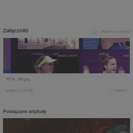
Załączniki
Pobierz wszystkie
WTA_IW.jpg
grafika
|
1,39 MB
Pobierz
Powiązane artykuły