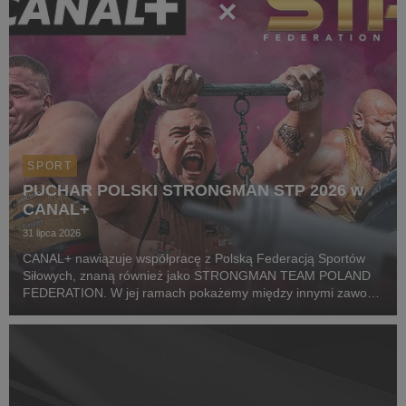
SPORT
PUCHAR POLSKI STRONGMAN STP 2026 w
CANAL+
31 lipca 2026
CANAL+ nawiązuje współpracę z Polską Federacją Sportów
Siłowych, znaną również jako STRONGMAN TEAM POLAND
FEDERATION. W jej ramach pokażemy między innymi zawody
z cyklu Pucharu Polski Strongman Championship STP 2026.
Pierwszym wydarzeniem prezentowanym w CANAL+ SPORT 5
i...