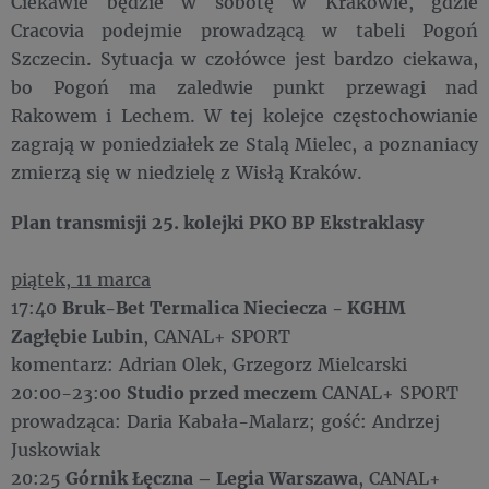
Ciekawie będzie w sobotę w Krakowie, gdzie
Cracovia podejmie prowadzącą w tabeli Pogoń
Szczecin. Sytuacja w czołówce jest bardzo ciekawa,
bo Pogoń ma zaledwie punkt przewagi nad
Rakowem i Lechem. W tej kolejce częstochowianie
zagrają w poniedziałek ze Stalą Mielec, a poznaniacy
zmierzą się w niedzielę z Wisłą Kraków.
Plan transmisji 25. kolejki PKO BP Ekstraklasy
piątek, 11 marca
17:40
Bruk-Bet Termalica Nieciecza - KGHM
Zagłębie Lubin
, CANAL+ SPORT
komentarz: Adrian Olek, Grzegorz Mielcarski
20:00-23:00
Studio przed meczem
CANAL+ SPORT
prowadząca: Daria Kabała-Malarz; gość: Andrzej
Juskowiak
20:25
Górnik Łęczna – Legia Warszawa
, CANAL+