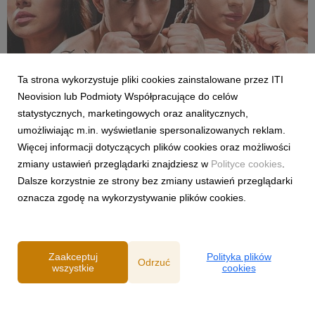
Ta strona wykorzystuje pliki cookies zainstalowane przez ITI
Neovision lub Podmioty Współpracujące do celów
SPORT
statystycznych, marketingowych oraz analitycznych,
Pełne walki półfinałowe „Projekt Fighter” już
umożliwiając m.in. wyświetlanie spersonalizowanych reklam.
w serwisie streamingowym CANAL+
Więcej informacji dotyczących plików cookies oraz możliwości
29 lipca 2026
zmiany ustawień przeglądarki znajdziesz w
Polityce cookies
.
W serwisie streamingowym CANAL+ opublikowano dodatkowy,
Dalsze korzystnie ze strony bez zmiany ustawień przeglądarki
bonusowy odcinek programu „Projekt Fighter”. Odpowiadając
oznacza zgodę na wykorzystywanie plików cookies.
na oczekiwania fanów MMA, CANAL+ udostępnił pełny
przebieg obu walk półfinałowych. Pojedynki Karoliny
Gackowskiej z Zofią Rybicką oraz Cypriana Wieczorka z D...
Zaakceptuj
Polityka plików
Odrzuć
wszystkie
cookies
Powered by
Polityka prywatności