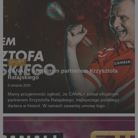
SPORT
CANAL+ oficjalnym partnerem Krzysztofa
Ratajskiego
6 sierpnia 2026
Mamy przyjemność ogłosić, że CANAL+ został oficjalnym
partnerem Krzysztofa Ratajskiego, najlepszego polskiego
dartera w historii. W ramach zawartej umowy logo
CANAL+ będzie eksponowane między innymi na koszulkach
startowych naszego zawodnika podczas
wszystkich oficjalnyc...