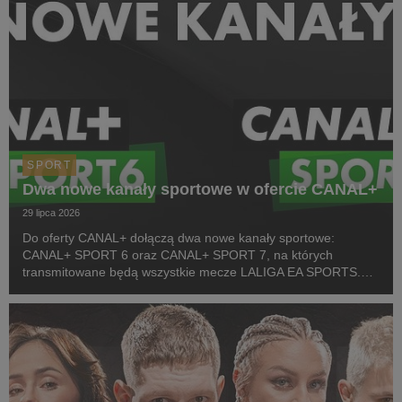
SPORT
Dwa nowe kanały sportowe w ofercie CANAL+
29 lipca 2026
Do oferty CANAL+ dołączą dwa nowe kanały sportowe:
CANAL+ SPORT 6 oraz CANAL+ SPORT 7, na których
transmitowane będą wszystkie mecze LALIGA EA SPORTS.
Rozpoczęcie emisji obu anten planowane jest przed startem
pierwszej kolejki sezonu 2026/27 ligi hiszpańskiej, po formaln...