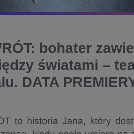
ÓT: bohater zawi
ędzy światami – tea
alu. DATA PREMIER
 to historia Jana, który dost