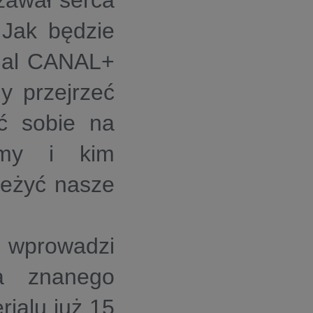
zawał serca
 Jak będzie
rial CANAL+
y przejrzeć
eć sobie na
śmy i kim
zeżyć nasze
 wprowadzi
wa znanego
rialu już 15