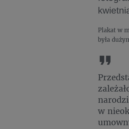
kwietni
Plakat w m
była duży
Przedst
zależa
narodzi
w nieok
umowny