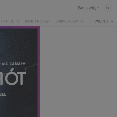
Baza zdjęć
 OFFICE PL
MINUTA CISZY
UNIWERSUM XD
WIĘCEJ
KRUK
POWRÓT