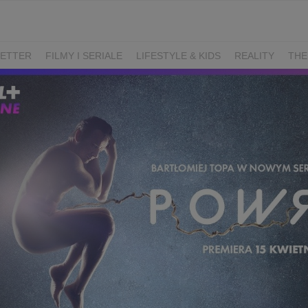
ETTER
FILMY I SERIALE
LIFESTYLE & KIDS
REALITY
THE
I
KIEDY ŚLUB?
BELFER
SORTOWNIA
KLANGOR
WILK
T
LIFESTYLE