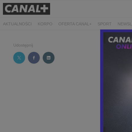
AKTUALNOŚCI
KORPO
OFERTA CANAL+
SPORT
NEWSL
CZARNE STOKROTKI
PROSTA SPRAWA
ALGORYTM MIŁOŚC
PLANETA SINGLI. OSIEM HISTORII
KRÓL
KIDS
DOKUMEN
Udostępnij