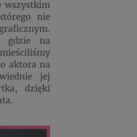
de wszystkim
którego nie
raficznym.
ę, gdzie na
ściliśmy
ło aktora na
wiednie jej
tka, dzięki
ta.