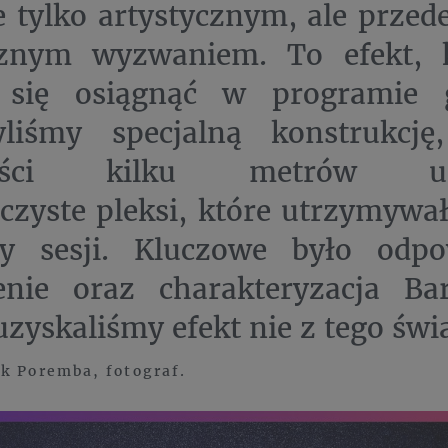
e tylko artystycznym, ale prze
cznym wyzwaniem. To efekt, 
 się osiągnąć w programie g
yliśmy specjalną konstrukcj
ości kilku metrów umie
czyste pleksi, które utrzymywa
by sesji. Kluczowe było odpo
enie oraz charakteryzacja Bar
zyskaliśmy efekt nie z tego świa
k Poremba, fotograf.