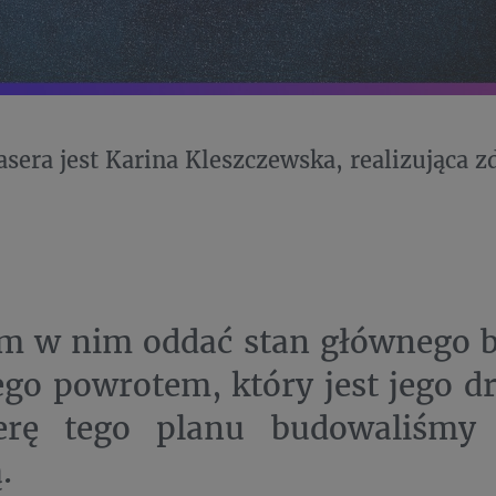
asera jest Karina Kleszczewska, realizująca zd
m w nim oddać stan głównego b
ego powrotem, który jest jego d
erę tego planu budowaliśmy 
.