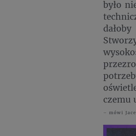
było ni
techni
dałoby
Stworz
wysok
przezro
potrze
oświetl
czemu u
– mówi Jace