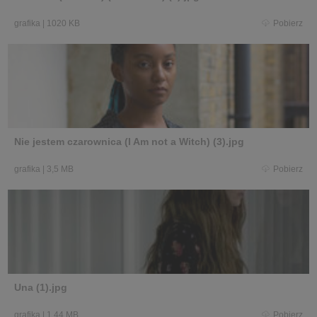
grafika
|
1020 KB
Pobierz
Nie jestem czarownica (I Am not a Witch) (3).jpg
grafika
|
3,5 MB
Pobierz
Una (1).jpg
grafika
|
1,44 MB
Pobierz