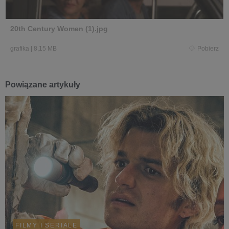
20th Century Women (1).jpg
grafika
|
8,15 MB
Pobierz
Powiązane artykuły
FILMY I SERIALE