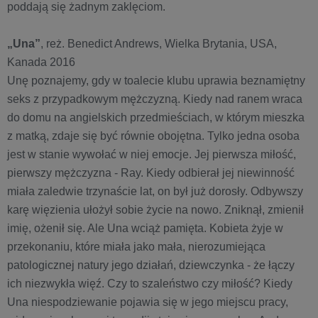
poddają się żadnym zaklęciom.
„Una”
, reż. Benedict Andrews, Wielka Brytania, USA,
Kanada 2016
Unę poznajemy, gdy w toalecie klubu uprawia beznamiętny
seks z przypadkowym mężczyzną. Kiedy nad ranem wraca
do domu na angielskich przedmieściach, w którym mieszka
z matką, zdaje się być równie obojętna. Tylko jedna osoba
jest w stanie wywołać w niej emocje. Jej pierwsza miłość,
pierwszy mężczyzna - Ray. Kiedy odbierał jej niewinność
miała zaledwie trzynaście lat, on był już dorosły. Odbywszy
karę więzienia ułożył sobie życie na nowo. Zniknął, zmienił
imię, ożenił się. Ale Una wciąż pamięta. Kobieta żyje w
przekonaniu, które miała jako mała, nierozumiejąca
patologicznej natury jego działań, dziewczynka - że łączy
ich niezwykła więź. Czy to szaleństwo czy miłość? Kiedy
Una niespodziewanie pojawia się w jego miejscu pracy,