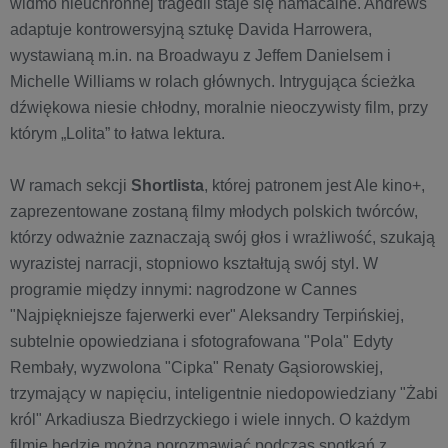
widmo nieuchronnej tragedii staje się namacalne. Andrews
adaptuje kontrowersyjną sztukę Davida Harrowera,
wystawianą m.in. na Broadwayu z Jeffem Danielsem i
Michelle Williams w rolach głównych. Intrygująca ścieżka
dźwiękowa niesie chłodny, moralnie nieoczywisty film, przy
którym „Lolita” to łatwa lektura.
W ramach sekcji
Shortlista
, której patronem jest Ale kino+,
zaprezentowane zostaną filmy młodych polskich twórców,
którzy odważnie zaznaczają swój głos i wrażliwość, szukają
wyrazistej narracji, stopniowo kształtują swój styl. W
programie między innymi: nagrodzone w Cannes
"Najpiękniejsze fajerwerki ever" Aleksandry Terpińskiej,
subtelnie opowiedziana i sfotografowana "Pola" Edyty
Rembały, wyzwolona "Cipka" Renaty Gąsiorowskiej,
trzymający w napięciu, inteligentnie niedopowiedziany "Żabi
król" Arkadiusza Biedrzyckiego i wiele innych. O każdym
filmie będzie można porozmawiać podczas spotkań z