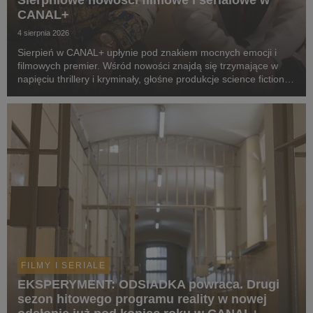
Sierpniowe nowości filmowe i serialowe w
CANAL+
4 sierpnia 2026
Sierpień w CANAL+ upłynie pod znakiem mocnych emocji i
filmowych premier. Wśród nowości znajdą się trzymające w
napięciu thrillery i kryminały, głośne produkcje science fiction,
poruszające dramaty oraz propozycje dla całej rodziny.
Widzowie zobaczą m.in. serial „Skażeni...
FILMY I SERIALE
EKSPERYMENT: ODSIADKA powraca. Drugi
sezon hitowego programu reality w nowej