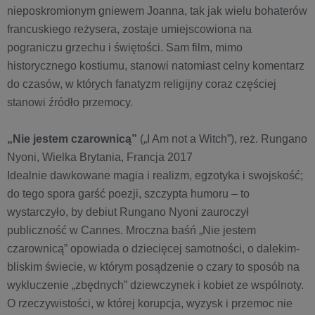
nieposkromionym gniewem Joanna, tak jak wielu bohaterów
francuskiego reżysera, zostaje umiejscowiona na
pograniczu grzechu i świętości. Sam film, mimo
historycznego kostiumu, stanowi natomiast celny komentarz
do czasów, w których fanatyzm religijny coraz częściej
stanowi źródło przemocy.
„Nie jestem czarownicą”
(„I Am not a Witch”), reż. Rungano
Nyoni, Wielka Brytania, Francja 2017
Idealnie dawkowane magia i realizm, egzotyka i swojskość;
do tego spora garść poezji, szczypta humoru – to
wystarczyło, by debiut Rungano Nyoni zauroczył
publiczność w Cannes. Mroczna baśń „Nie jestem
czarownicą” opowiada o dziecięcej samotności, o dalekim-
bliskim świecie, w którym posądzenie o czary to sposób na
wykluczenie „zbędnych” dziewczynek i kobiet ze wspólnoty.
O rzeczywistości, w której korupcja, wyzysk i przemoc nie