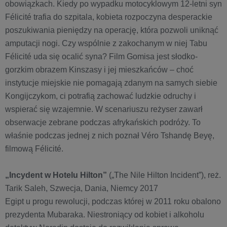
obowiązkach. Kiedy po wypadku motocyklowym 12-letni syn
Félicité trafia do szpitala, kobieta rozpoczyna desperackie
poszukiwania pieniędzy na operację, która pozwoli uniknąć
amputacji nogi. Czy wspólnie z zakochanym w niej Tabu
Félicité uda się ocalić syna? Film Gomisa jest słodko-
gorzkim obrazem Kinszasy i jej mieszkańców – choć
instytucje miejskie nie pomagają zdanym na samych siebie
Kongijczykom, ci potrafią zachować ludzkie odruchy i
wspierać się wzajemnie. W scenariuszu reżyser zawarł
obserwacje zebrane podczas afrykańskich podróży. To
właśnie podczas jednej z nich poznał Véro Tshandę Beyę,
filmową Félicité.
„Incydent w Hotelu Hilton”
(„The Nile Hilton Incident”), reż.
Tarik Saleh, Szwecja, Dania, Niemcy 2017
Egipt u progu rewolucji, podczas której w 2011 roku obalono
prezydenta Mubaraka. Niestroniący od kobiet i alkoholu