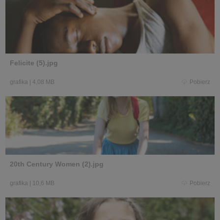
Felicite (5).jpg
grafika
|
4,08 MB
Pobierz
20th Century Women (2).jpg
grafika
|
10,6 MB
Pobierz