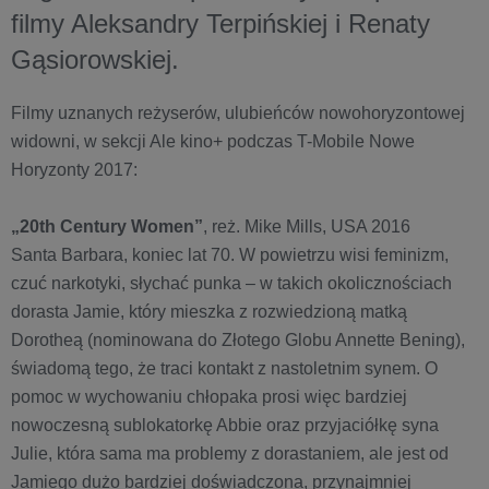
filmy Aleksandry Terpińskiej i Renaty
Gąsiorowskiej.
Filmy uznanych reżyserów, ulubieńców nowohoryzontowej
widowni, w sekcji Ale kino+ podczas T-Mobile Nowe
Horyzonty 2017:
„20th Century Women”
, reż. Mike Mills, USA 2016
Santa Barbara, koniec lat 70. W powietrzu wisi feminizm,
czuć narkotyki, słychać punka – w takich okolicznościach
dorasta Jamie, który mieszka z rozwiedzioną matką
Dorotheą (nominowana do Złotego Globu Annette Bening),
świadomą tego, że traci kontakt z nastoletnim synem. O
pomoc w wychowaniu chłopaka prosi więc bardziej
nowoczesną sublokatorkę Abbie oraz przyjaciółkę syna
Julie, która sama ma problemy z dorastaniem, ale jest od
Jamiego dużo bardziej doświadczona, przynajmniej