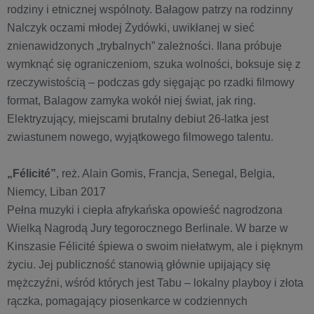
rodziny i etnicznej wspólnoty. Bałagow patrzy na rodzinny
Nalczyk oczami młodej Żydówki, uwikłanej w sieć
znienawidzonych „trybalnych” zależności. Ilana próbuje
wymknąć się ograniczeniom, szuka wolności, boksuje się z
rzeczywistością – podczas gdy sięgając po rzadki filmowy
format, Balagow zamyka wokół niej świat, jak ring.
Elektryzujący, miejscami brutalny debiut 26-latka jest
zwiastunem nowego, wyjątkowego filmowego talentu.
„Félicité”
, reż. Alain Gomis, Francja, Senegal, Belgia,
Niemcy, Liban 2017
Pełna muzyki i ciepła afrykańska opowieść nagrodzona
Wielką Nagrodą Jury tegorocznego Berlinale. W barze w
Kinszasie Félicité śpiewa o swoim niełatwym, ale i pięknym
życiu. Jej publiczność stanowią głównie upijający się
mężczyźni, wśród których jest Tabu – lokalny playboy i złota
rączka, pomagający piosenkarce w codziennych