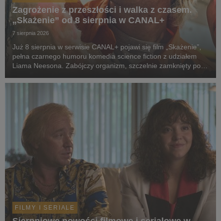
Zagrożenie z przeszłości i walka z czasem.
„Skażenie” od 8 sierpnia w CANAL+
7 sierpnia 2026
Już 8 sierpnia w serwisie CANAL+ pojawi się film „Skażenie”,
pełna czarnego humoru komedia science fiction z udziałem
Liama Neesona. Zabójczy organizm, szczelnie zamknięty pod
ziemią przez dekady, wydostaje się na wolność. Jedyną
nadzieją ludzkości staje się dwoje spóźni...
FILMY I SERIALE