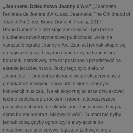
„Jeannette. Dzieciństwo Joanny d’Arc”
(„Jeannette
l'enfance de Jeanne d'Arc„ aka „Jeannette: The Childhood of
Joan of Arc”), reż. Bruno Dumont, Francja 2017
Bruno Dumont nie przestaje zaskakiwać. Tym razem
ulubieniec nowohoryzontowej publiczności wziął na
warsztat biografię Joanny d'Arc. Zamiast jednak skupić się
na najważniejszych wydarzeniach z życia francuskiej
bohaterki narodowej, reżyser postanowił przedstawić na
ekranie jej dzieciństwo. Jakby tego było mało, w
„Jeannette...” Dumont kontynuuje swoje eksperymenty z
gatunkami filmowymi i opowiada historię Joanny w
konwencji musicalu. Na eklektycznej ścieżce dźwiękowej
techno spotyka się z rockiem i rapem, a towarzyszące
piosenkom absurdalne układy taneczne wprowadzają na
ekran humor rodem z „Martwych wód”. Dumont nie byłby
jednak sobą, gdyby ograniczył się wyłącznie do
niezobowiązującej zgrywy. Łącząca żarliwą wiarę z