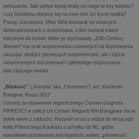
seksualnie. Jaki wpływ będą miały na niego te trzy kobiety?
I czy Dorothea otworzy się na inne role niż bycie matką?
Pisząc scenariusz, Mike Mills bazował na własnych
doświadczeniach z dzieciństwa, a film nazwał listem
miłosnym do kobiet, które go wychowały. „20th Century
Women” ma urok wspomnienia cudownych lat dojrzewania,
ukazując słodycz pierwszych wtajemniczeń, ale i ciężar
nieuchronnych rozczarowań i głębszego rozpoznania
otaczającego świata.
„Bliskość”
(„Tesnota” aka „Closeness”), reż. Kantemir
Bałagow, Rosja 2017
Uznany za objawienie tegorocznego Cannes (nagroda
FIPRESCI w sekcji Un Certain Regard) film Bałagowa ma w
sobie wiele z zaduchu. Reżyser wrzuca widza do wrzącego
kotła Północnego Kaukazu u schyłku lat 90., gdzie
warunkiem przetrwania jest lojalność wobec „plemienia”: