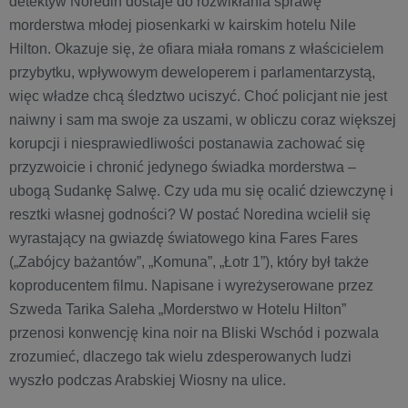
detektyw Noredin dostaje do rozwikłania sprawę
morderstwa młodej piosenkarki w kairskim hotelu Nile
Hilton. Okazuje się, że ofiara miała romans z właścicielem
przybytku, wpływowym deweloperem i parlamentarzystą,
więc władze chcą śledztwo uciszyć. Choć policjant nie jest
naiwny i sam ma swoje za uszami, w obliczu coraz większej
korupcji i niesprawiedliwości postanawia zachować się
przyzwoicie i chronić jedynego świadka morderstwa –
ubogą Sudankę Salwę. Czy uda mu się ocalić dziewczynę i
resztki własnej godności? W postać Noredina wcielił się
wyrastający na gwiazdę światowego kina Fares Fares
(„Zabójcy bażantów”, „Komuna”, „Łotr 1”), który był także
koproducentem filmu. Napisane i wyreżyserowane przez
Szweda Tarika Saleha „Morderstwo w Hotelu Hilton”
przenosi konwencję kina noir na Bliski Wschód i pozwala
zrozumieć, dlaczego tak wielu zdesperowanych ludzi
wyszło podczas Arabskiej Wiosny na ulice.