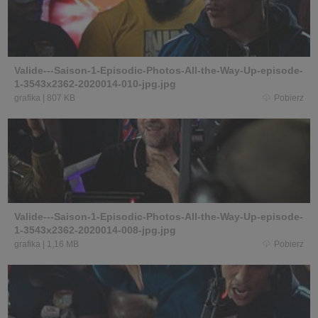
Valide---Saison-1-Episodic-Photos-All-the-Way-Up-episode-
1-3543x2362-2020014-010-jpg.jpg
grafika
|
807 KB
Pobierz
Valide---Saison-1-Episodic-Photos-All-the-Way-Up-episode-
1-3543x2362-2020014-008-jpg.jpg
grafika
|
1,16 MB
Pobierz