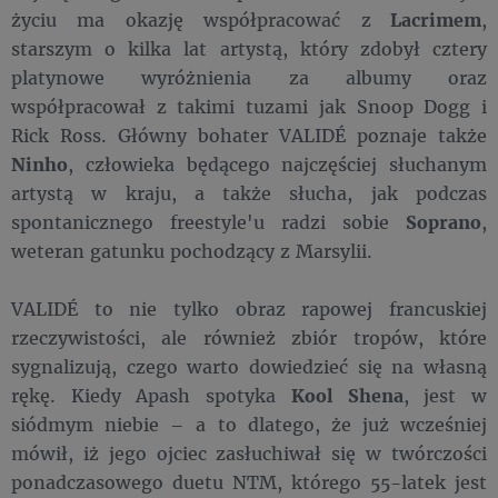
życiu ma okazję współpracować z
Lacrimem
,
starszym o kilka lat artystą, który zdobył cztery
platynowe wyróżnienia za albumy oraz
współpracował z takimi tuzami jak Snoop Dogg i
Rick Ross. Główny bohater VALIDÉ poznaje także
Ninho
, człowieka będącego najczęściej słuchanym
artystą w kraju, a także słucha, jak podczas
spontanicznego freestyle'u radzi sobie
Soprano
,
weteran gatunku pochodzący z Marsylii.
VALIDÉ to nie tylko obraz rapowej francuskiej
rzeczywistości, ale również zbiór tropów, które
sygnalizują, czego warto dowiedzieć się na własną
rękę. Kiedy Apash spotyka
Kool Shena
, jest w
siódmym niebie – a to dlatego, że już wcześniej
mówił, iż jego ojciec zasłuchiwał się w twórczości
ponadczasowego duetu NTM, którego 55-latek jest