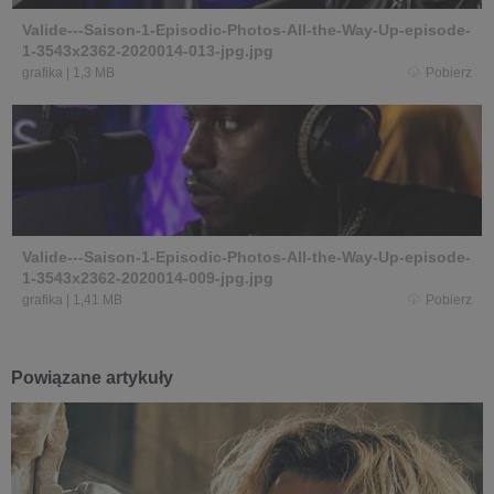
Valide---Saison-1-Episodic-Photos-All-the-Way-Up-episode-
1-3543x2362-2020014-013-jpg.jpg
grafika
|
1,3 MB
Pobierz
Valide---Saison-1-Episodic-Photos-All-the-Way-Up-episode-
1-3543x2362-2020014-009-jpg.jpg
grafika
|
1,41 MB
Pobierz
Powiązane artykuły