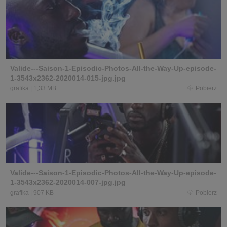
Valide---Saison-1-Episodic-Photos-All-the-Way-Up-episode-
1-3543x2362-2020014-015-jpg.jpg
grafika
|
1,33 MB
Pobierz
Valide---Saison-1-Episodic-Photos-All-the-Way-Up-episode-
1-3543x2362-2020014-007-jpg.jpg
grafika
|
907 KB
Pobierz