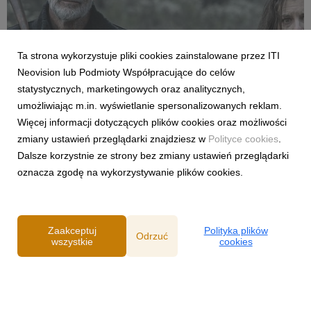
Ta strona wykorzystuje pliki cookies zainstalowane przez ITI
FILMY I SERIALE
Neovision lub Podmioty Współpracujące do celów
Premiera pierwszego odcinka trzeciego
statystycznych, marketingowych oraz analitycznych,
sezonu „The Walking Dead: Dead City” już
umożliwiając m.in. wyświetlanie spersonalizowanych reklam.
dziś w CANAL+
Więcej informacji dotyczących plików cookies oraz możliwości
27 lipca 2026
zmiany ustawień przeglądarki znajdziesz w
Polityce cookies
.
Już dziś polscy fani kultowego uniwersum żywych trupów
Dalsze korzystnie ze strony bez zmiany ustawień przeglądarki
zobaczą nowe przygody Maggie i Negana. Od 27 lipca w
oznacza zgodę na wykorzystywanie plików cookies.
serwisie można oglądać pierwszy odcinek kontynuacji serialu,
a kolejne będą pojawiać się co poniedziałek.
Zaakceptuj
Polityka plików
Odrzuć
wszystkie
cookies
Powered by
Polityka prywatności