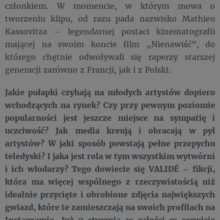
członkiem. W momencie, w którym mowa o
tworzeniu klipu, od razu pada nazwisko Mathieu
Kassovitza – legendarnej postaci kinematografii
mającej na swoim koncie film „Nienawiść”, do
którego chętnie odwoływali się raperzy starszej
generacji zarówno z Francji, jak i z Polski.
Jakie pułapki czyhają na młodych artystów dopiero
wchodzących na rynek? Czy przy pewnym poziomie
popularności jest jeszcze miejsce na sympatię i
uczciwość? Jak media kreują i obracają w pył
artystów? W jaki sposób powstają pełne przepychu
teledyski? I jaka jest rola w tym wszystkim wytwórni
i ich włodarzy? Tego dowiecie się VALIDÉ – fikcji,
która ma więcej wspólnego z rzeczywistością niż
idealnie przycięte i obrobione zdjęcia największych
gwiazd, które te zamieszczają na swoich profilach na
Instagramie. Już 7 stycznia w całości w serwisie