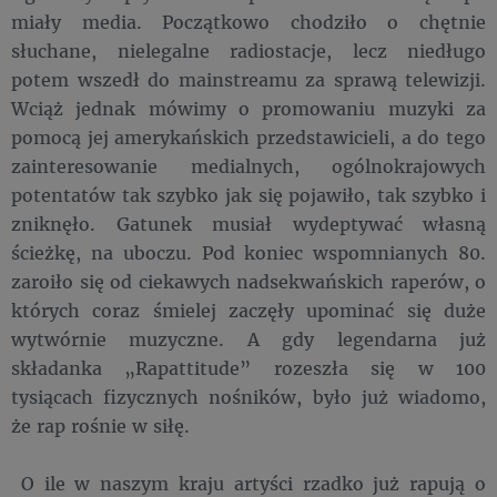
miały media. Początkowo chodziło o chętnie
słuchane, nielegalne radiostacje, lecz niedługo
potem wszedł do mainstreamu za sprawą telewizji.
Wciąż jednak mówimy o promowaniu muzyki za
pomocą jej amerykańskich przedstawicieli, a do tego
zainteresowanie medialnych, ogólnokrajowych
potentatów tak szybko jak się pojawiło, tak szybko i
zniknęło. Gatunek musiał wydeptywać własną
ścieżkę, na uboczu. Pod koniec wspomnianych 80.
zaroiło się od ciekawych nadsekwańskich raperów, o
których coraz śmielej zaczęły upominać się duże
wytwórnie muzyczne. A gdy legendarna już
składanka „Rapattitude” rozeszła się w 100
tysiącach fizycznych nośników, było już wiadomo,
że rap rośnie w siłę.
O ile w naszym kraju artyści rzadko już rapują o