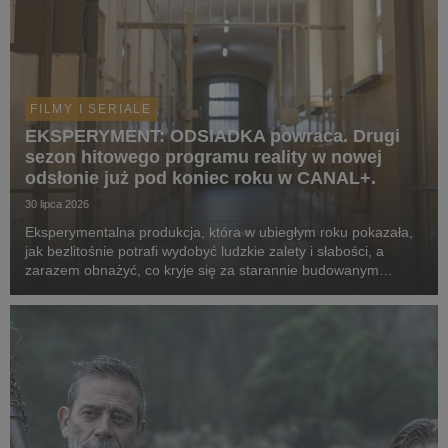
FILMY I SERIALE
EKSPERYMENT: ODSIADKA powraca. Drugi
sezon hitowego programu reality w nowej
odsłonie już pod koniec roku w CANAL+.
30 lipca 2026
Eksperymentalna produkcja, która w ubiegłym roku pokazała,
jak bezlitośnie potrafi wydobyć ludzkie zalety i słabości, a
zarazem obnażyć, co kryje się za starannie budowanym
wizerunek celebrytów, powraca w odświeżonej formie. Tym
razem za więzienne kraty trafią kobiety. ...