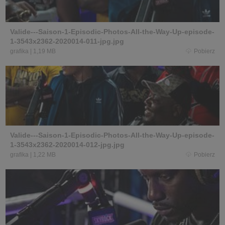
Valide---Saison-1-Episodic-Photos-All-the-Way-Up-episode-
1-3543x2362-2020014-011-jpg.jpg
grafika
|
1,19 MB
Pobierz
Valide---Saison-1-Episodic-Photos-All-the-Way-Up-episode-
1-3543x2362-2020014-012-jpg.jpg
grafika
|
1,22 MB
Pobierz