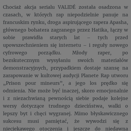
Chociaż akcja serialu VALIDÉ została osadzona w
czasach, w których rap niepodzielnie panuje na
francuskim rynku, droga aspirującego rapera Apasha,
głównego bohatera zagranego przez Hatika, łączy w
sobie prawidła starych lat – tych przed
upowszechnieniem się internetu – i reguły nowego
cyfrowego porządku. Młody raper, po
bezskutecznym wysyłaniu swoich materiałów
demonstracyjnych, przypadkiem dostaje szansę na
zarapowanie w kultowej audycji Planete Rap utworu
„Prison pour mineurs”, a jego los prędko się
odmienia. Nie może być inaczej, skoro emocjonalnie
i z niezachwianą pewnością siebie podaje kolejne
wersy dotyczące trudnego dzieciństwa, walki o
lepszy byt i chęci wygranej. Mimo błyskawicznego
sukcesu musi pamiętać, że wywodzi się z
nieciekawego otoczenia i jeszcze do niedawna