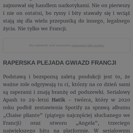
zajmował się handlem narkotykami. Nie on pierwszy
i nie on ostatni, bo rymy i bity stawały się i wciąż
stają się dla wielu przepustką do innego, legalnego
życia. Nie tylko we Francji.
Aby wyświetlić treść poprawnie
zaakceptuj pliki cookies.
RAPERSKA PLEJADA GWIAZD FRANCJI
Podstawą i bezsporną zaletą produkcji jest to, że
ważne role odgrywają tu ci, którzy na co dzień sami
są raperami i znają branżę od podszewki. Serialowy
Apash to 29-letni
Hatik
– twórca, który w 2020
roku podbił zestawienia Spotify za sprawą albumu
„Chaise pliante” (piątego najczęściej słuchanego we
Francji) oraz utworu „Angela”, trzeciego
największego hitu na platformie. W serialowym