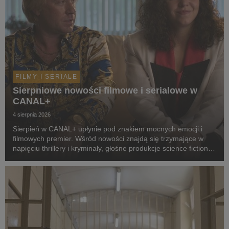
FILMY I SERIALE
Sierpniowe nowości filmowe i serialowe w
CANAL+
4 sierpnia 2026
Sierpień w CANAL+ upłynie pod znakiem mocnych emocji i
filmowych premier. Wśród nowości znajdą się trzymające w
napięciu thrillery i kryminały, głośne produkcje science fiction,
poruszające dramaty oraz propozycje dla całej rodziny.
Widzowie zobaczą m.in. serial „Skażeni...