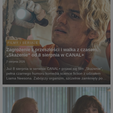
FILMY I SERIALE
Zagrożenie z przeszłości i walka z czasem.
„Skażenie” od 8 sierpnia w CANAL+
7 sierpnia 2026
Już 8 sierpnia w serwisie CANAL+ pojawi się film „Skażenie”,
pełna czarnego humoru komedia science fiction z udziałem
Liama Neesona. Zabójczy organizm, szczelnie zamknięty pod
ziemią przez dekady, wydostaje się na wolność. Jedyną
nadzieją ludzkości staje się dwoje spóźni...