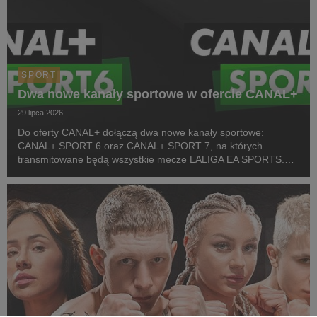
SPORT
Dwa nowe kanały sportowe w ofercie CANAL+
29 lipca 2026
Do oferty CANAL+ dołączą dwa nowe kanały sportowe:
CANAL+ SPORT 6 oraz CANAL+ SPORT 7, na których
transmitowane będą wszystkie mecze LALIGA EA SPORTS.
Rozpoczęcie emisji obu anten planowane jest przed startem
pierwszej kolejki sezonu 2026/27 ligi hiszpańskiej, po formaln...