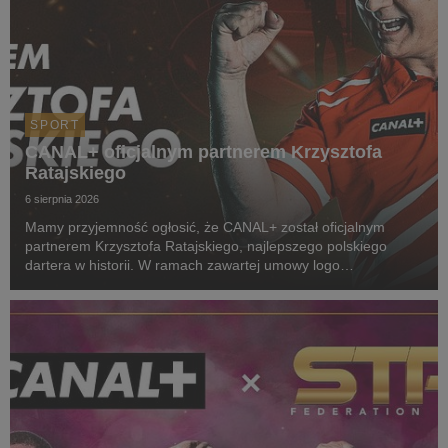
SPORT
CANAL+ oficjalnym partnerem Krzysztofa
Ratajskiego
6 sierpnia 2026
Mamy przyjemność ogłosić, że CANAL+ został oficjalnym
partnerem Krzysztofa Ratajskiego, najlepszego polskiego
dartera w historii. W ramach zawartej umowy logo
CANAL+ będzie eksponowane między innymi na koszulkach
startowych naszego zawodnika podczas
wszystkich oficjalnyc...