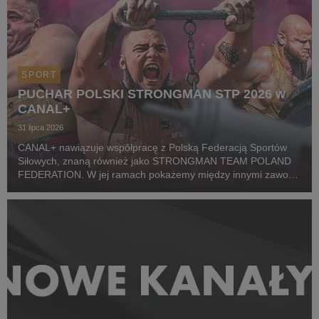
SPORT
PUCHAR POLSKI STRONGMAN STP 2026 w
CANAL+
31 lipca 2026
CANAL+ nawiązuje współpracę z Polską Federacją Sportów
Siłowych, znaną również jako STRONGMAN TEAM POLAND
FEDERATION. W jej ramach pokażemy między innymi zawody
z cyklu Pucharu Polski Strongman Championship STP 2026.
Pierwszym wydarzeniem prezentowanym w CANAL+ SPORT 5
i...