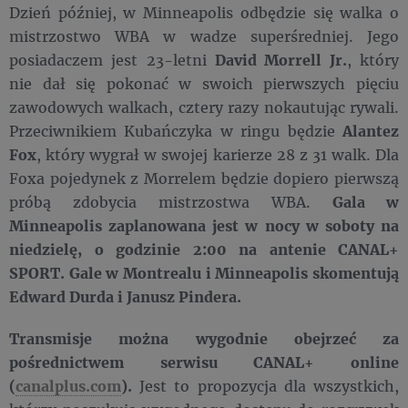
Dzień później, w Minneapolis odbędzie się walka o
mistrzostwo WBA w wadze superśredniej. Jego
posiadaczem jest 23-letni
David Morrell Jr.
, który
nie dał się pokonać w swoich pierwszych pięciu
zawodowych walkach, cztery razy nokautując rywali.
Przeciwnikiem Kubańczyka w ringu będzie
Alantez
Fox
, który wygrał w swojej karierze 28 z 31 walk. Dla
Foxa pojedynek z Morrelem będzie dopiero pierwszą
próbą zdobycia mistrzostwa WBA.
Gala w
Minneapolis zaplanowana jest w nocy w soboty na
niedzielę, o godzinie 2:00 na antenie CANAL+
SPORT. Gale w Montrealu i Minneapolis skomentują
Edward Durda i Janusz Pindera.
Transmisje można wygodnie obejrzeć za
pośrednictwem serwisu CANAL+ online
(
canalplus.com
).
Jest to propozycja dla wszystkich,