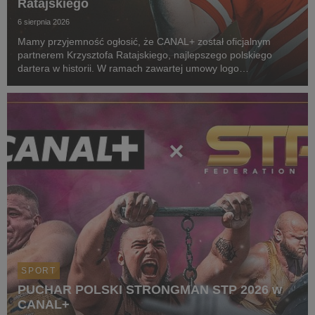
Ratajskiego
6 sierpnia 2026
Mamy przyjemność ogłosić, że CANAL+ został oficjalnym
partnerem Krzysztofa Ratajskiego, najlepszego polskiego
dartera w historii. W ramach zawartej umowy logo
CANAL+ będzie eksponowane między innymi na koszulkach
startowych naszego zawodnika podczas
wszystkich oficjalnyc...
SPORT
PUCHAR POLSKI STRONGMAN STP 2026 w
CANAL+