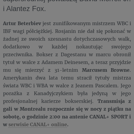
i Alantez Fox.
Artur Beterbiev
jest zunifikowanym mistrzem WBC i
IBF wagi półciężkiej. Rosjanin nie dał się pokonać w
żadnej ze swoich szesnastu dotychczasowych walk,
dodatkowo w każdej nokautując swojego
przeciwnika. Bokser z Dagestanu w marcu obronił
tytuł w walce z Adamem Deinesem, a teraz przyjdzie
mu się mierzyć z 31-letnim
Marcusem Browne
.
Amerykanin dwa lata temu stracił tytuły mistrza
świata WBC i WBA w walce z Jeanem Pascalem. Jego
porażka z Kanadyjczykiem była jedyną w jego
profesjonalnej karierze bokserskiej.
Transmisja z
gali w Montrealu rozpocznie się w nocy z piątku na
sobotę, o godzinie 2:00 na antenie CANAL+ SPORT i
w
serwisie CANAL+ online
.