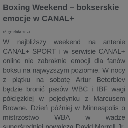
Boxing Weekend – bokserskie
emocje w CANAL+
16 grudnia 2021
W najbliższy weekend na antenie
CANAL+ SPORT i w serwisie CANAL+
online nie zabraknie emocji dla fanów
boksu na najwyższym poziomie. W nocy
z piątku na sobotę Artur Beterbiev
będzie bronić pasów WBC i IBF wagi
półciężkiej w pojedynku z Marcusem
Browne. Dzień później w Minneapolis o
mistrzostwo WBA w wadze
superśredniej powalczą David Morrell Jr.