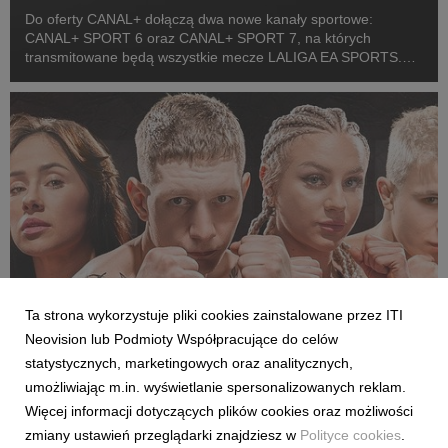
Do oferty CANAL+ dołączą dwa nowe kanały sportowe:
CANAL+ SPORT 6 oraz CANAL+ SPORT 7, na których
transmitowane będą wszystkie mecze LALIGA EA SPORTS.
Rozpoczęcie emisji obu anten planowane jest przed startem
pierwszej kolejki sezonu 2026/27 ligi hiszpańskiej, po formaln...
Ta strona wykorzystuje pliki cookies zainstalowane przez ITI
Neovision lub Podmioty Współpracujące do celów
SPORT
statystycznych, marketingowych oraz analitycznych,
Pełne walki półfinałowe „Projekt Fighter” już
umożliwiając m.in. wyświetlanie spersonalizowanych reklam.
w serwisie streamingowym CANAL+
Więcej informacji dotyczących plików cookies oraz możliwości
29 lipca 2026
zmiany ustawień przeglądarki znajdziesz w
Polityce cookies
.
W serwisie streamingowym CANAL+ opublikowano dodatkowy,