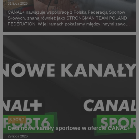
31 lipca 2026
CANAL+ nawiązuje współpracę z Polską Federacją Sportów
Siłowych, znaną również jako STRONGMAN TEAM POLAND
FEDERATION. W jej ramach pokażemy między innymi zawody
z cyklu Pucharu Polski Strongman Championship STP 2026.
Pierwszym wydarzeniem prezentowanym w CANAL+ SPORT 5
i...
SPORT
Dwa nowe kanały sportowe w ofercie CANAL+
29 lipca 2026