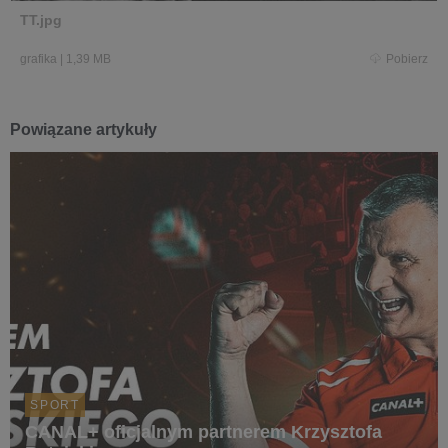
TT.jpg
grafika
|
1,39 MB
Pobierz
Powiązane artykuły
SPORT
CANAL+ oficjalnym partnerem Krzysztofa