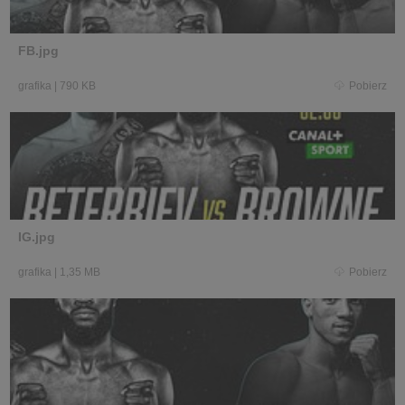
FB.jpg
grafika
|
790 KB
Pobierz
IG.jpg
grafika
|
1,35 MB
Pobierz