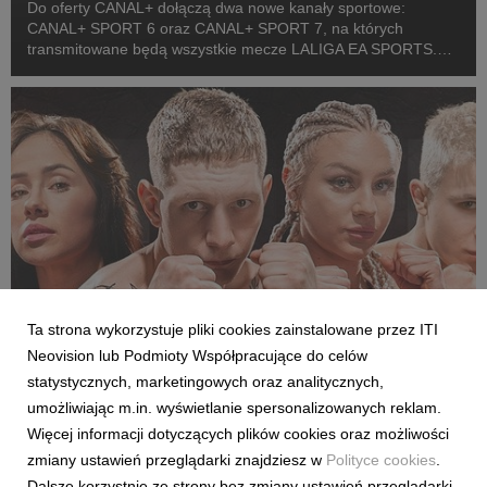
Do oferty CANAL+ dołączą dwa nowe kanały sportowe:
CANAL+ SPORT 6 oraz CANAL+ SPORT 7, na których
transmitowane będą wszystkie mecze LALIGA EA SPORTS.
Rozpoczęcie emisji obu anten planowane jest przed startem
pierwszej kolejki sezonu 2026/27 ligi hiszpańskiej, po formaln...
Ta strona wykorzystuje pliki cookies zainstalowane przez ITI
Neovision lub Podmioty Współpracujące do celów
SPORT
statystycznych, marketingowych oraz analitycznych,
Pełne walki półfinałowe „Projekt Fighter” już
umożliwiając m.in. wyświetlanie spersonalizowanych reklam.
w serwisie streamingowym CANAL+
Więcej informacji dotyczących plików cookies oraz możliwości
29 lipca 2026
zmiany ustawień przeglądarki znajdziesz w
Polityce cookies
.
W serwisie streamingowym CANAL+ opublikowano dodatkowy,
Dalsze korzystnie ze strony bez zmiany ustawień przeglądarki