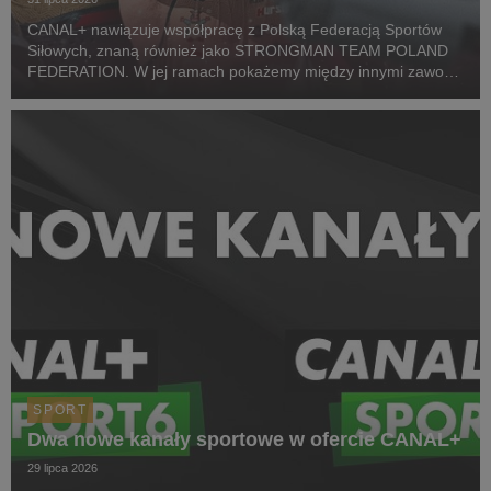
CANAL+ nawiązuje współpracę z Polską Federacją Sportów
Siłowych, znaną również jako STRONGMAN TEAM POLAND
FEDERATION. W jej ramach pokażemy między innymi zawody
z cyklu Pucharu Polski Strongman Championship STP 2026.
Pierwszym wydarzeniem prezentowanym w CANAL+ SPORT 5
i...
SPORT
Dwa nowe kanały sportowe w ofercie CANAL+
29 lipca 2026