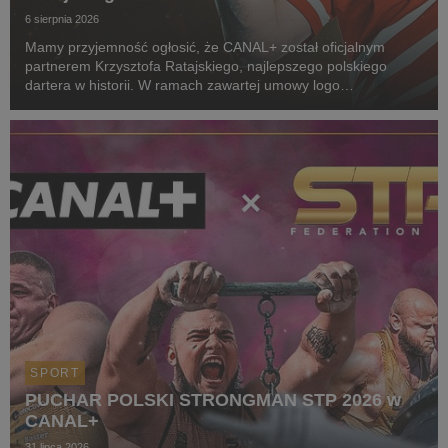
6 sierpnia 2026
Mamy przyjemność ogłosić, że CANAL+ został oficjalnym
partnerem Krzysztofa Ratajskiego, najlepszego polskiego
dartera w historii. W ramach zawartej umowy logo
CANAL+ będzie eksponowane między innymi na koszulkach
startowych naszego zawodnika podczas
wszystkich oficjalnyc...
SPORT
PUCHAR POLSKI STRONGMAN STP 2026 w
CANAL+
31 lipca 2026