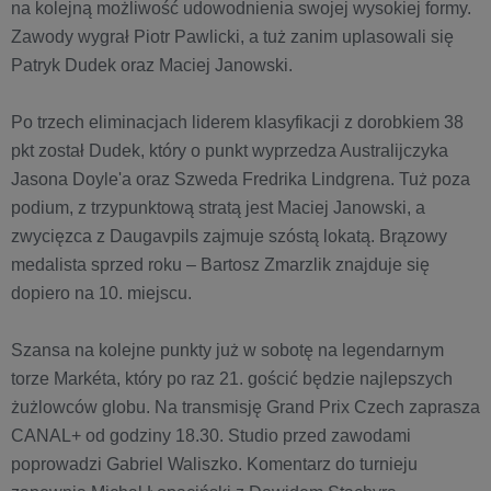
na kolejną możliwość udowodnienia swojej wysokiej formy.
Zawody wygrał Piotr Pawlicki, a tuż zanim uplasowali się
Patryk Dudek oraz Maciej Janowski.
Po trzech eliminacjach liderem klasyfikacji z dorobkiem 38
pkt został Dudek, który o punkt wyprzedza Australijczyka
Jasona Doyle'a oraz Szweda Fredrika Lindgrena. Tuż poza
podium, z trzypunktową stratą jest Maciej Janowski, a
zwycięzca z Daugavpils zajmuje szóstą lokatą. Brązowy
medalista sprzed roku – Bartosz Zmarzlik znajduje się
dopiero na 10. miejscu.
Szansa na kolejne punkty już w sobotę na legendarnym
torze Markéta, który po raz 21. gościć będzie najlepszych
żużlowców globu. Na transmisję Grand Prix Czech zaprasza
CANAL+ od godziny 18.30. Studio przed zawodami
poprowadzi Gabriel Waliszko. Komentarz do turnieju