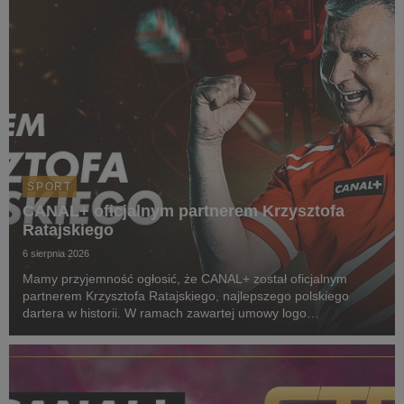
SPORT
CANAL+ oficjalnym partnerem Krzysztofa
Ratajskiego
6 sierpnia 2026
Mamy przyjemność ogłosić, że CANAL+ został oficjalnym
partnerem Krzysztofa Ratajskiego, najlepszego polskiego
dartera w historii. W ramach zawartej umowy logo
CANAL+ będzie eksponowane między innymi na koszulkach
startowych naszego zawodnika podczas
wszystkich oficjalnyc...