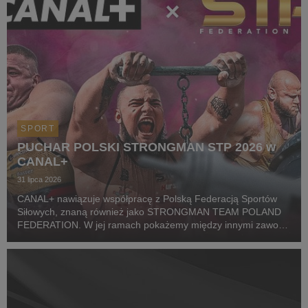
SPORT
PUCHAR POLSKI STRONGMAN STP 2026 w
CANAL+
31 lipca 2026
CANAL+ nawiązuje współpracę z Polską Federacją Sportów
Siłowych, znaną również jako STRONGMAN TEAM POLAND
FEDERATION. W jej ramach pokażemy między innymi zawody
z cyklu Pucharu Polski Strongman Championship STP 2026.
Pierwszym wydarzeniem prezentowanym w CANAL+ SPORT 5
i...