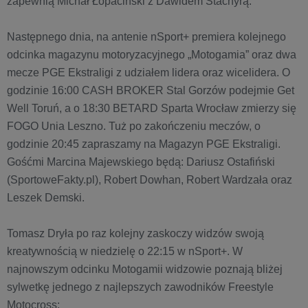
zapewnią Michał Łopaciński z Dawidem Stachyrą.
Następnego dnia, na antenie nSport+ premiera kolejnego
odcinka magazynu motoryzacyjnego „Motogamia” oraz dwa
mecze PGE Ekstraligi z udziałem lidera oraz wicelidera. O
godzinie 16:00 CASH BROKER Stal Gorzów podejmie Get
Well Toruń, a o 18:30 BETARD Sparta Wrocław zmierzy się
FOGO Unia Leszno. Tuż po zakończeniu meczów, o
godzinie 20:45 zapraszamy na Magazyn PGE Ekstraligi.
Gośćmi Marcina Majewskiego będą: Dariusz Ostafiński
(SportoweFakty.pl), Robert Dowhan, Robert Wardzała oraz
Leszek Demski.
Tomasz Dryła po raz kolejny zaskoczy widzów swoją
kreatywnością w niedzielę o 22:15 w nSport+. W
najnowszym odcinku Motogamii widzowie poznają bliżej
sylwetkę jednego z najlepszych zawodników Freestyle
Motocross: