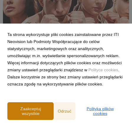
Ta strona wykorzystuje pliki cookies zainstalowane przez ITI
Neovision lub Podmioty Współpracujące do celów
SPORT
statystycznych, marketingowych oraz analitycznych,
Pełne walki półfinałowe „Projekt Fighter” już
umożliwiając m.in. wyświetlanie spersonalizowanych reklam.
w serwisie streamingowym CANAL+
Więcej informacji dotyczących plików cookies oraz możliwości
29 lipca 2026
zmiany ustawień przeglądarki znajdziesz w
Polityce cookies
.
W serwisie streamingowym CANAL+ opublikowano dodatkowy,
Dalsze korzystnie ze strony bez zmiany ustawień przeglądarki
bonusowy odcinek programu „Projekt Fighter”. Odpowiadając
oznacza zgodę na wykorzystywanie plików cookies.
na oczekiwania fanów MMA, CANAL+ udostępnił pełny
przebieg obu walk półfinałowych. Pojedynki Karoliny
Gackowskiej z Zofią Rybicką oraz Cypriana Wieczorka z D...
Zaakceptuj
Polityka plików
Odrzuć
wszystkie
cookies
Powered by