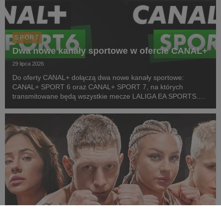
SPORT
Dwa nowe kanały sportowe w ofercie CANAL+
29 lipca 2026
Do oferty CANAL+ dołączą dwa nowe kanały sportowe:
CANAL+ SPORT 6 oraz CANAL+ SPORT 7, na których
transmitowane będą wszystkie mecze LALIGA EA SPORTS.
Rozpoczęcie emisji obu anten planowane jest przed startem
pierwszej kolejki sezonu 2026/27 ligi hiszpańskiej, po formaln...