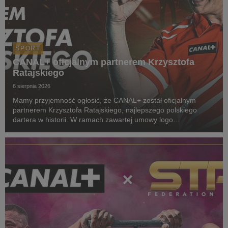
SPORT
CANAL+ oficjalnym partnerem Krzysztofa
Ratajskiego
6 sierpnia 2026
Mamy przyjemność ogłosić, że CANAL+ został oficjalnym
partnerem Krzysztofa Ratajskiego, najlepszego polskiego
dartera w historii. W ramach zawartej umowy logo
CANAL+ będzie eksponowane między innymi na koszulkach
startowych naszego zawodnika podczas
wszystkich oficjalnyc...