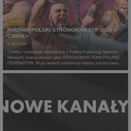
SPORT
PUCHAR POLSKI STRONGMAN STP 2026 w
CANAL+
31 lipca 2026
CANAL+ nawiązuje współpracę z Polską Federacją Sportów
Siłowych, znaną również jako STRONGMAN TEAM POLAND
FEDERATION. W jej ramach pokażemy między innymi zawody
z cyklu Pucharu Polski Strongman Championship STP 2026.
Pierwszym wydarzeniem prezentowanym w CANAL+ SPORT 5
i...