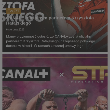
SPORT
CANAL+ oficjalnym partnerem Krzysztofa
Ratajskiego
6 sierpnia 2026
Mamy przyjemność ogłosić, że CANAL+ został oficjalnym
partnerem Krzysztofa Ratajskiego, najlepszego polskiego
dartera w historii. W ramach zawartej umowy logo
CANAL+ będzie eksponowane między innymi na koszulkach
startowych naszego zawodnika podczas
wszystkich oficjalnyc...