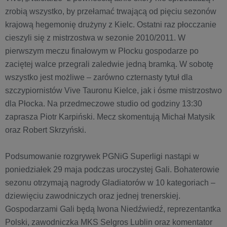
zrobią wszystko, by przełamać trwającą od pięciu sezonów
krajową hegemonię drużyny z Kielc. Ostatni raz płocczanie
cieszyli się z mistrzostwa w sezonie 2010/2011. W
pierwszym meczu finałowym w Płocku gospodarze po
zaciętej walce przegrali zaledwie jedną bramką. W sobotę
wszystko jest możliwe – zarówno czternasty tytuł dla
szczypiornistów Vive Tauronu Kielce, jak i ósme mistrzostwo
dla Płocka. Na przedmeczowe studio od godziny 13:30
zaprasza Piotr Karpiński. Mecz skomentują Michał Matysik
oraz Robert Skrzyński.
Podsumowanie rozgrywek PGNiG Superligi nastąpi w
poniedziałek 29 maja podczas uroczystej Gali. Bohaterowie
sezonu otrzymają nagrody Gladiatorów w 10 kategoriach –
dziewięciu zawodniczych oraz jednej trenerskiej.
Gospodarzami Gali będą Iwona Niedźwiedź, reprezentantka
Polski, zawodniczka MKS Selgros Lublin oraz komentator