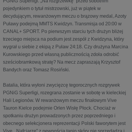
PGNiG Superligi. „Na rozgrzewkę” przed sobotnim
pojedynkiem o tytuł mistrzowski, już w piątek w
decydującym, rewanżowym meczu o brązowy medal, Azoty
Puławy podejmą MMTS Kwidzyn. Transmisja od 20:00 w
CANAL+ SPORT. Po pierwszym starciu tych drużyn bliżej
trzeciego miejsca na podium jest zespół z Kwidzyna, który
wygrał u siebie z ekipą z Puław 24:18. Czy drużyna Marcina
Kurowskiego przed własną publicznością zdoła odrobić
sześciobramkową stratę? Na mecz zapraszają Krzysztof
Bandych oraz Tomasz Rosiński.
Batalia, która wyłoni zwycięzcę tegorocznych rozgrywek
PGNiG Superligi, rozegrana zostanie w sobotę w kieleckiej
Hali Legionów. W rewanżowym meczu finałowym Vive
Tauron Kielce podejmie Orlen Wisłę Płock. Chociaż w
spotkaniu drużyn prowadzonych przez poprzedniego i
obecnego selekcjonera reprezentacji Polski faworytem jest
Vive, „Nafciarze” z pewnością tanio skóry nie sprzedadzą i