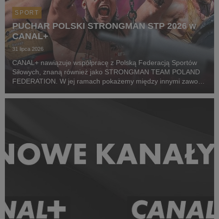
SPORT
PUCHAR POLSKI STRONGMAN STP 2026 w
CANAL+
31 lipca 2026
CANAL+ nawiązuje współpracę z Polską Federacją Sportów
Siłowych, znaną również jako STRONGMAN TEAM POLAND
FEDERATION. W jej ramach pokażemy między innymi zawody
z cyklu Pucharu Polski Strongman Championship STP 2026.
Pierwszym wydarzeniem prezentowanym w CANAL+ SPORT 5
i...