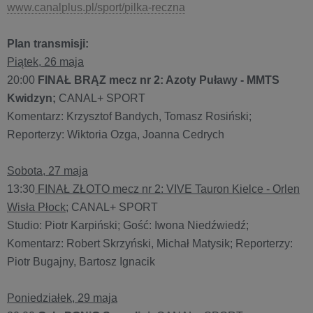
www.canalplus.pl/sport/pilka-reczna
Plan transmisji:
Piątek, 26 maja
20:00
FINAŁ BRĄZ mecz nr 2: Azoty Puławy - MMTS
Kwidzyn;
CANAL+ SPORT
Komentarz: Krzysztof Bandych, Tomasz Rosiński;
Reporterzy: Wiktoria Ozga, Joanna Cedrych
Sobota, 27 maja
13:30
FINAŁ ZŁOTO mecz nr 2: VIVE Tauron Kielce - Orlen
Wisła Płock;
CANAL+ SPORT
Studio: Piotr Karpiński; Gość: Iwona Niedźwiedź;
Komentarz: Robert Skrzyński, Michał Matysik; Reporterzy:
Piotr Bugajny, Bartosz Ignacik
Poniedziałek, 29 maja