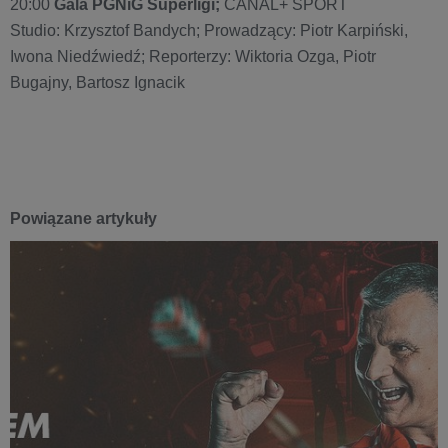
20:00
Gala PGNiG Superligi;
CANAL+ SPORT
Studio: Krzysztof Bandych; Prowadzący: Piotr Karpiński,
Iwona Niedźwiedź; Reporterzy: Wiktoria Ozga, Piotr
Bugajny, Bartosz Ignacik
Powiązane artykuły