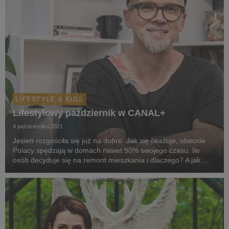
LIFESTYLE & KIDS
Lifestylowy październik w CANAL+
4 października 2021
Jesień rozgościła się już na dobre. Jak się okazuje, obecnie
Polacy spędzają w domach nawet 90% swojego czasu. Ile
osób decyduje się na remont mieszkania i dlaczego? A jak
wygląda remont w 48h? Szczegóły zdradzi Tomasz Pągowski
w nowym sezonie swojego programu. W paździe...