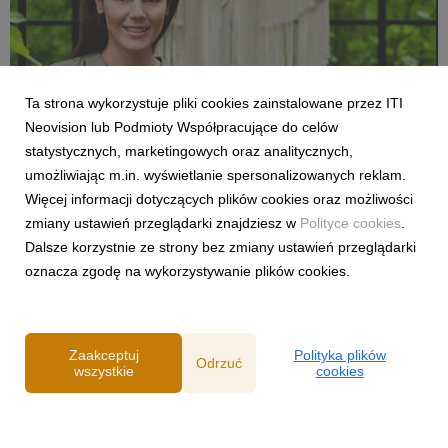
Ta strona wykorzystuje pliki cookies zainstalowane przez ITI
Neovision lub Podmioty Współpracujące do celów
statystycznych, marketingowych oraz analitycznych,
LIFESTYLE & KIDS
umożliwiając m.in. wyświetlanie spersonalizowanych reklam.
Lifestylowy wrzesień w CANAL+ online
Więcej informacji dotyczących plików cookies oraz możliwości
1 września 2021
zmiany ustawień przeglądarki znajdziesz w
Polityce cookies
.
Czy pandemia zwiększyła trend wyprowadzki z dużych
Dalsze korzystnie ze strony bez zmiany ustawień przeglądarki
metropolii? Ile osób w Polsce postanowiło poszukać swojego
oznacza zgodę na wykorzystywanie plików cookies.
miejsca poza ich granicami? Badania potwierdzają, że liczba
ludności miast z roku na rok maleje. We wrześniu widzowie
CANAL+ w nowym sezonie programu DALEKO OD M...
Zaakceptuj
Polityka plików
Odrzuć
wszystkie
cookies
Powered by
Polityka prywatności