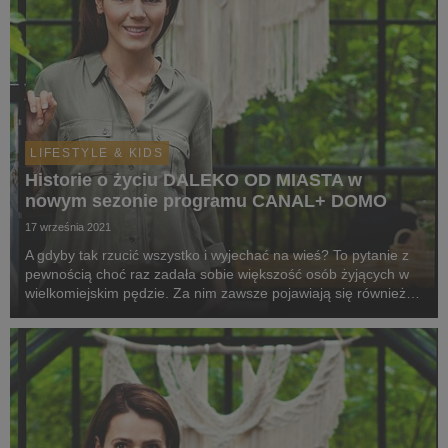
LIFESTYLE & KIDS
Historie o życiu DALEKO OD MIASTA w
nowym sezonie programu CANAL+ DOMO
17 września 2021
A gdyby tak rzucić wszystko i wyjechać na wieś? To pytanie z
pewnością choć raz zadała sobie większość osób żyjących w
wielkomiejskim pędzie. Za nim zawsze pojawiają się również
kolejne: czy sobie poradzę, jak się utrzymam, czy nie będzie
mi brakowało gwaru metropolii? O...