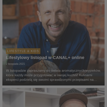
LIFESTYLE & KIDS
Lifestylowy listopad w CANAL+ online
2 listopada 2021
W listopadzie zapraszamy do świata aromatycznych wypieków,
które każdy może przygotować w swojej kuchni! Kulinarni
eksperci podzielą się swoimi sprawdzonymi przepisami na
chleby, bułeczki czy pączki - na słodko, na słono i dietetycznie.
Na widzów CANAL+ czekają również s...