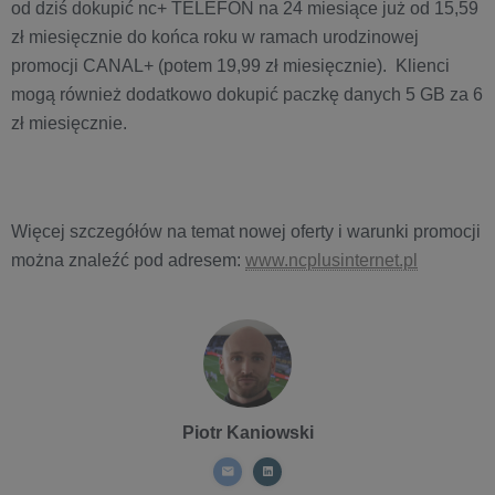
od dziś dokupić nc+ TELEFON na 24 miesiące już od 15,59
zł miesięcznie do końca roku w ramach urodzinowej
promocji CANAL+ (potem 19,99 zł miesięcznie). Klienci
mogą również dodatkowo dokupić paczkę danych 5 GB za 6
zł miesięcznie.
Więcej szczegółów na temat nowej oferty i warunki promocji
można znaleźć pod adresem:
www.ncplusinternet.pl
Piotr Kaniowski