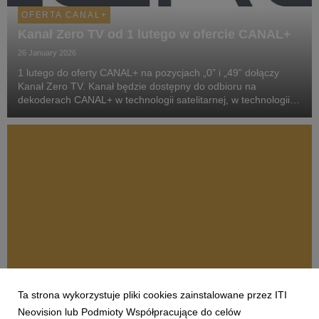
OFERTA CANAL+
Kanał Zero TV od 1 lutego w ofercie CANAL+
26 January 2026
1 lutego do oferty CANAL+ na pozycjach „0” i „49” dołączy
Kanał Zero TV. Kanał będzie dostępny do odbioru na
dekoderach CANAL+ w technologii satelitarnej, w technologii
internetowej na dekoderach 4K podłączonych do internetu
oraz w serwisie streamingowym CANAL+. Start em...
OFERTA CANAL+
Ta strona wykorzystuje pliki cookies zainstalowane przez ITI
Zmieniamy się dla was – usługa PREMIERY
Neovision lub Podmioty Współpracujące do celów