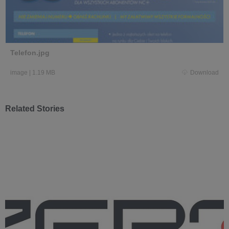
Telefon.jpg
image
|
1.19 MB
Download
Related Stories