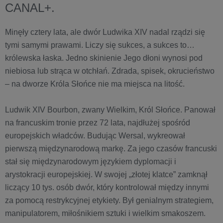
CANAL+.
Minęły cztery lata, ale dwór Ludwika XIV nadal rządzi się
tymi samymi prawami. Liczy się sukces, a sukces to…
królewska łaska. Jedno skinienie Jego dłoni wynosi pod
niebiosa lub strąca w otchłań. Zdrada, spisek, okrucieństwo
– na dworze Króla Słońce nie ma miejsca na litość.
Ludwik XIV Bourbon, zwany Wielkim, Król Słońce. Panował
na francuskim tronie przez 72 lata, najdłużej spośród
europejskich władców. Budując Wersal, wykreował
pierwszą międzynarodową markę. Za jego czasów francuski
stał się międzynarodowym językiem dyplomacji i
arystokracji europejskiej. W swojej „złotej klatce” zamknął
liczący 10 tys. osób dwór, który kontrolował między innymi
za pomocą restrykcyjnej etykiety. Był genialnym strategiem,
manipulatorem, miłośnikiem sztuki i wielkim smakoszem.