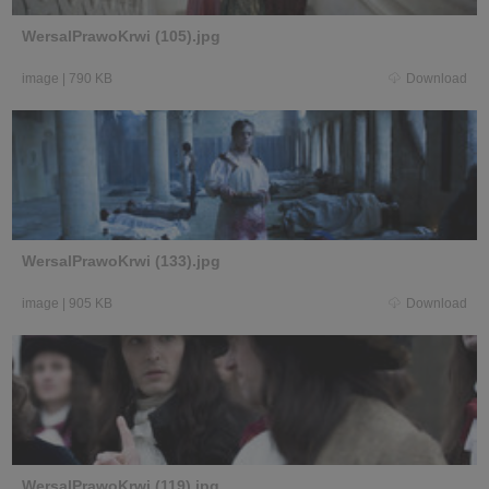
WersalPrawoKrwi (105).jpg
image
|
790 KB
Download
WersalPrawoKrwi (133).jpg
image
|
905 KB
Download
WersalPrawoKrwi (119).jpg