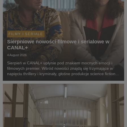
FILMY I SERIALE
Sierpniowe nowości filmowe i serialowe w
CANAL+
4 August 2026
Sierpień w CANAL+ upłynie pod znakiem mocnych emocji i
filmowych premier. Wśród nowości znajdą się trzymające w
napięciu thrillery i kryminały, głośne produkcje science fiction,
poruszające dramaty oraz propozycje dla całej rodziny.
Widzowie zobaczą m.in. serial „Skażeni...