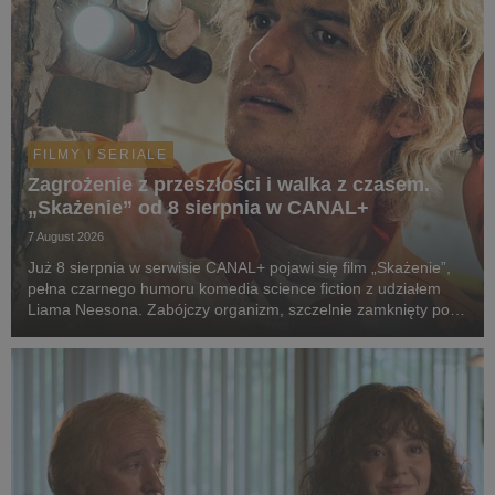
FILMY I SERIALE
Zagrożenie z przeszłości i walka z czasem.
„Skażenie” od 8 sierpnia w CANAL+
7 August 2026
Już 8 sierpnia w serwisie CANAL+ pojawi się film „Skażenie”,
pełna czarnego humoru komedia science fiction z udziałem
Liama Neesona. Zabójczy organizm, szczelnie zamknięty pod
ziemią przez dekady, wydostaje się na wolność. Jedyną
nadzieją ludzkości staje się dwoje spóźni...