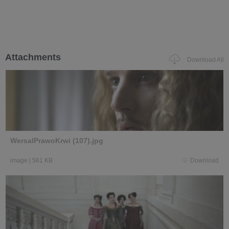
Attachments
Download All
WersalPrawoKrwi (107).jpg
image
|
561 KB
Download