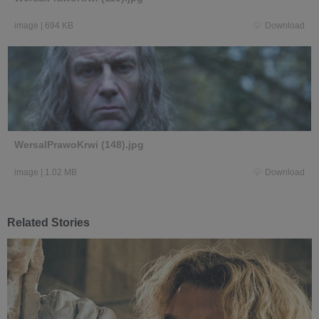
image
|
694 KB
Download
WersalPrawoKrwi (148).jpg
image
|
1.02 MB
Download
Related Stories