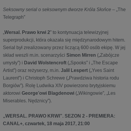
Seksowny serial o seksownym dworze Króla Słońce
– „The
Telegraph”
„
Wersal. Prawo krwi 2
” to kontynuacja telewizyjnej
superprodukcji, która okazała się międzynarodowym hitem.
Serial był zrealizowany przez liczącą 600 osób ekipę. W jej
skład weszli m.in. scenarzyści
Simon Mirren
(„Zabójcze
umysły”) i
David Wolstencroft
(„Spooks” i „The Escape
Artist”) oraz reżyserzy, m.in.
Jalil Lespert
(„Yves Saint
Laurent”) i Christoph Schrewe („Prawdziwa historia rodu
Borgiów”). Rolę Ludwika XIV powierzono brytyjskiemu
aktorowi
George’owi Blagdenowi
(„Wikingowie”, „Les
Miserables. Nędznicy”).
„WERSAL. PRAWO KRWI”. SEZON 2 - PREMIERA:
CANAL+, czwartek, 18 maja 2017, 21:00