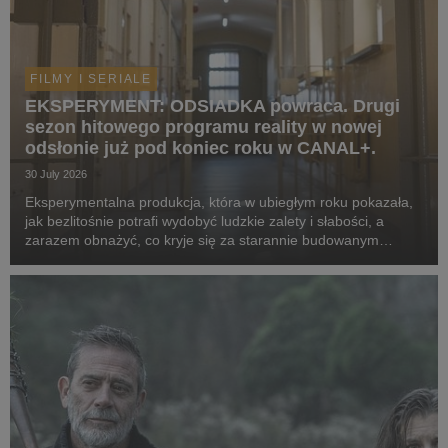
FILMY I SERIALE
EKSPERYMENT: ODSIADKA powraca. Drugi
sezon hitowego programu reality w nowej
odsłonie już pod koniec roku w CANAL+.
30 July 2026
Eksperymentalna produkcja, która w ubiegłym roku pokazała,
jak bezlitośnie potrafi wydobyć ludzkie zalety i słabości, a
zarazem obnażyć, co kryje się za starannie budowanym
wizerunek celebrytów, powraca w odświeżonej formie. Tym
razem za więzienne kraty trafią kobiety. ...