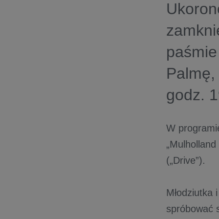
Ukoron
zamkni
paśmie
Palmę, 
godz. 
W programi
„Mulholland 
(„Drive”).
Młodziutka 
spróbować s