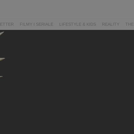
ETTER
FILMY I SERIALE
LIFESTYLE & KIDS
REALITY
THE
I
KIEDY ŚLUB?
BELFER
SORTOWNIA
KLANGOR
WILK
T
LIFESTYLE