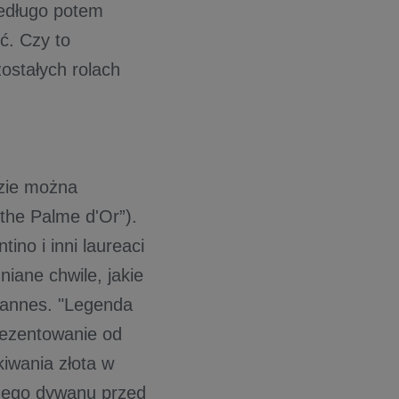
iedługo potem
ć. Czy to
ostałych rolach
dzie można
the Palme d'Or”).
ino i inni laureaci
ane chwile, jakie
Cannes. "Legenda
prezentowanie od
iwania złota w
onego dywanu przed