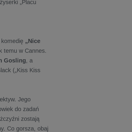
żyserki „Placu
eć komedię
„Nice
rok temu w Cannes.
n Gosling
, a
ack („Kiss Kiss
tektyw. Jego
łowiek do zadań
żczyźni zostają
y. Co gorsza, obaj