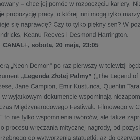
nowany – chce jej pomóc w rozpoczęciu kariery. N
e propozycję pracy, o której inni mogą tylko marzy
ieje się naprawdę? Czy to tylko piękny sen? W poz
endricks, Keanu Reeves i Desmond Harrington.
CANAL+, sobota, 20 maja, 23:05
erą „Neon Demon” po raz pierwszy w telewizji bę
okument
„Legenda Złotej Palmy”
(„The Legend of 
ese, Jane Campion, Emir Kusturica, Quentin Tarant
y w wyjątkowym dokumencie wspominają niezapomni
dczas Międzynarodowego Festiwalu Filmowego w 
y" to nie tylko wspomnienia twórców, ale także za
go procesu wręczania mitycznej nagrody, od pozysk
trzebnego do wytworzenia statuetki, aż do czerw