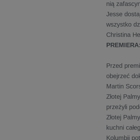
nią zafascy
Jesse dostaj
wszystko dz
Christina H
PREMIERA: 
Przed premi
obejrzeć d
Martin Scors
Złotej Palm
przeżyli po
Złotej Palm
kuchni całe
Kolumbii po