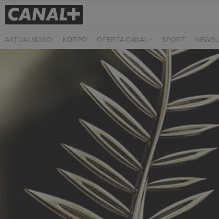
AKTUALNOŚCI
KORPO
OFERTA CANAL+
SPORT
NEWSL
CZARNE STOKROTKI
PROSTA SPRAWA
ALGORYTM MIŁOŚC
PLANETA SINGLI. OSIEM HISTORII
KRÓL
KIDS
DOKUMEN