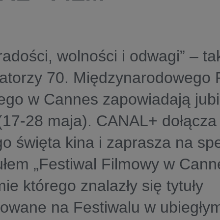
radości, wolności i odwagi” – ta
zatorzy 70. Międzynarodowego 
ego w Cannes zapowiadają jub
 (17-28 maja). CANAL+ dołącza
go święta kina i zaprasza na spe
ułem „Festiwal Filmowy w Cann
ie którego znalazły się tytuły
owane na Festiwalu w ubiegłym