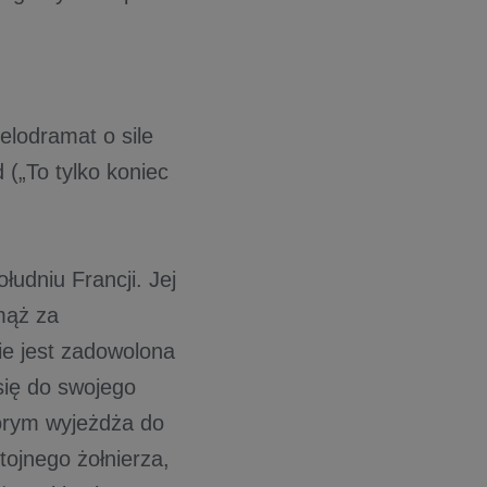
elodramat o sile
 („To tylko koniec
łudniu Francji. Jej
mąż za
ie jest zadowolona
się do swojego
órym wyjeżdża do
tojnego żołnierza,