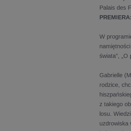
Palais des F
PREMIERA: 
​W programi
namiętności.
świata”, „O
Gabrielle (M
rodzice, ch
hiszpańskie
z takiego o
losu. Wiedz
uzdrowiska 