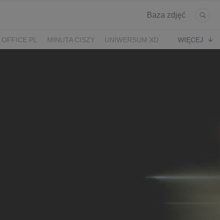
Baza zdjęć
 OFFICE PL
MINUTA CISZY
UNIWERSUM XD
WIĘCEJ
KRUK
POWRÓT