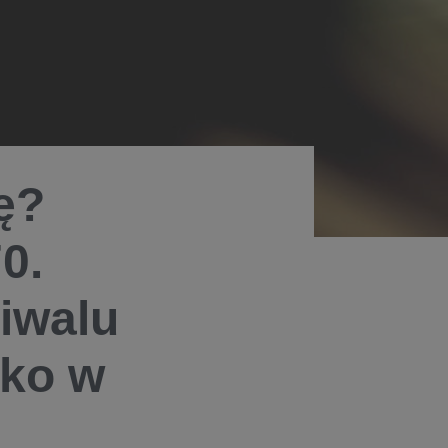
ę?
0.
iwalu
lko w