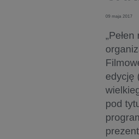
09 maja 2017
„Pełen 
organi
Filmow
edycję
wielkie
pod tyt
program
prezent