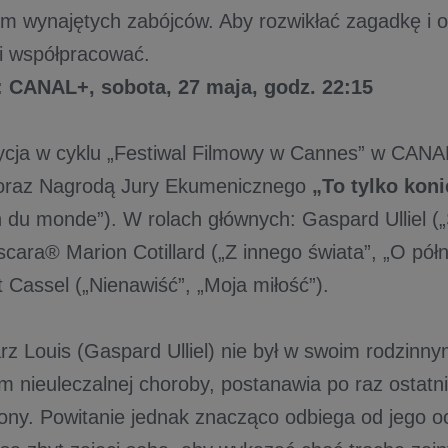
lem wynajętych zabójców. Aby rozwikłać zagadkę i o
i współpracować.
CANAL+, sobota, 27 maja, godz. 22:15
ycja w cyklu „Festiwal Filmowy w Cannes” w CAN
 oraz Nagrodą Jury Ekumenicznego
„To tylko koni
in du monde”). W rolach głównych: Gaspard Ulliel („
scara® Marion Cotillard („Z innego świata”, „O pół
 Cassel („Nienawiść”, „Moja miłość”).
rz Louis (Gaspard Ulliel) nie był w swoim rodzinn
 nieuleczalnej choroby, postanawia po raz ostatni
rony. Powitanie jednak znacząco odbiega od jego o