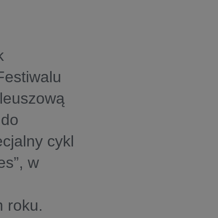
k
Festiwalu
ileuszową
 do
cjalny cykl
es”, w
 roku.