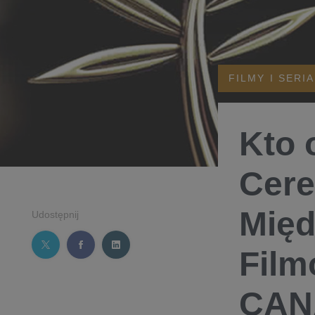
FILMY I SERI
Kto 
Cere
Międ
Udostępnij
Film
CAN