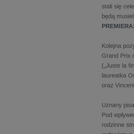
stali się ce
będą musiel
PREMIERA: 
Kolejna poz
Grand Prix
(„Juste la f
laureatka O
oraz Vincent
Uznany pisa
Pod wpływem
rodzinne st