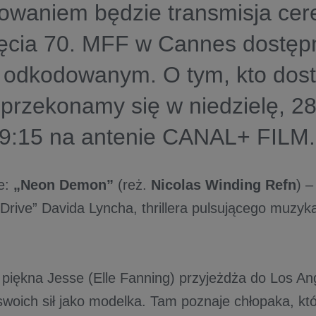
owaniem będzie transmisja cer
ęcia 70. MFF w Cannes dostęp
 odkodowanym. O tym, kto dost
przekonamy się w niedzielę, 28
19:15 na antenie CANAL+ FILM.
e:
„Neon Demon”
(reż.
Nicolas Winding Refn
) 
Drive” Davida Lyncha, thrillera pulsującego muzyką
i piękna Jesse (Elle Fanning) przyjeżdża do Los An
woich sił jako modelka. Tam poznaje chłopaka, któ