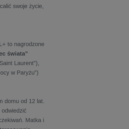
calić swoje życie,
AL+ to nagrodzone
ec świata”
Saint Laurent”),
nocy w Paryżu”)
ym domu od 12 lat.
 odwiedzić
czekiwań. Matka i