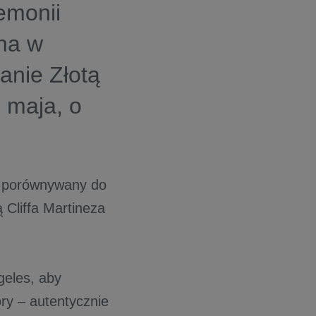
emonii
na w
anie Złotą
 maja, o
– porównywany do
 Cliffa Martineza
geles, aby
ry – autentycznie