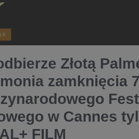
ALE
odbierze Złotą Palm
monia zamknięcia 7
zynarodowego Fest
owego w Cannes ty
AL+ FILM