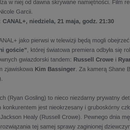
dza w niej od dawna skrywane namiętności. Film re
icole Garcii.
CANAL+, niedziela, 21 maja, godz. 21:30
ANAL+ jako pierwsi w telewizji będą mogli obejrz
i goście”
, której światowa premiera odbyła się 
ównych gwiazdorski tandem:
Russell Crowe
i
Rya
im zjawiskowa
Kim Bassinger
. Za kamerą Shane Bl
).
ch (Ryan Gosling) to nieco niezdarny prywatny de
 konkurentem jest nieokrzesany i gruboskórny cz
 Jackson Healy (Russell Crowe). Pewnego dnia mę
 rozwiązania tej samej sprawy zaginionej dziewczyn