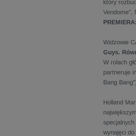
który rozbu
Vendome”, N
PREMIERA: 
​Widzowie C
Guys. Równ
W rolach gł
partneruje 
Bang Bang”
Holland Mar
największym
specjalnych
wynajęci do