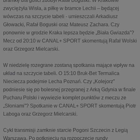
bramkę dla gości zdobył Rafał Boguski. W Krakowie
zwyciężyła Wisła, a piłkę w bramce Lechii – będącej
wówczas na szczycie tabeli - umieszczali Arkadiusz
Głowacki, Rafał Boguski oraz Mateusz Zachara. Czy
ponownie w grodzie Kraka lepsza będzie „Biała Gwiazda”?
Mecz od 20:10 w CANAL+ SPORT skomentują Rafał Wolski
oraz Grzegorz Mielcarski.
W niedzielę rozegrane zostaną spotkania mające wpływ na
układ na szczycie tabeli. O 15:10 Bruk-Bet Termalica
Nieciecza podejmie Lecha Poznań. Czy „Kolejorz”
podniesie się po bolesnej przegranej z Arką Gdynia w finale
Pucharu Polski i wywiezie komplet punktów z meczu ze
„Słoniami”? Spotkanie w CANAL+ SPORT skomentują Piotr
Laboga oraz Grzegorz Mielcarski.
Cykl transmisji zamknie starcie Pogoni Szczecin z Legią
Warszawa. Po potknięciu na rozpoczęcie rundy