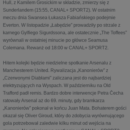
Hull, z Kamilem Grosickim w składzie, zmierzy się z
Sunderlandem (15:55, CANAL+ SPORT2). W ostatnim
meczu dnia Swansea Łukasza Fabiańskiego podejmie
Everton. W listopadzie „Łabędzie” prowadziły po strzale z
karnego Gylfiego Sigurdssona, ale ostatecznie „The Toffees”
wyrównali w ostatniej minucie po główce Seamusa
Colemana. Rewanż od 18:00 w CANAL+ SPORT2.
Hitem kolejki będzie niedzielne spotkanie Arsenalu z
Manchesterem United. Rywalizacja „Kanonierów” z
„Czerwonymi Diabłami” zaliczana jest do najbardziej
elektryzujących na Wyspach. W październiku na Old
Trafford padł remis. Bardzo dobre interwencje Petra Čecha
ratowały Arsenal aż do 69. minuty, gdy bramkarza
„Kanonierów” pokonał w końcu Juan Mata. Bohaterem gości
okazał się Oliver Giroud, który do zdobycia wyrównującego
gola potrzebował zaledwie kilku minut od wejścia na