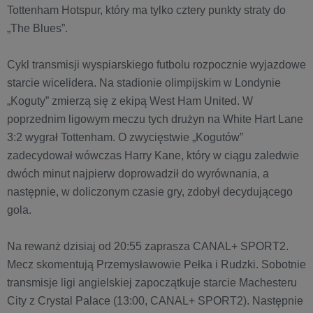
Tottenham Hotspur, który ma tylko cztery punkty straty do
„The Blues”.
Cykl transmisji wyspiarskiego futbolu rozpocznie wyjazdowe
starcie wicelidera. Na stadionie olimpijskim w Londynie
„Koguty” zmierzą się z ekipą West Ham United. W
poprzednim ligowym meczu tych drużyn na White Hart Lane
3:2 wygrał Tottenham. O zwycięstwie „Kogutów”
zadecydował wówczas Harry Kane, który w ciągu zaledwie
dwóch minut najpierw doprowadził do wyrównania, a
następnie, w doliczonym czasie gry, zdobył decydującego
gola.
Na rewanż dzisiaj od 20:55 zaprasza CANAL+ SPORT2.
Mecz skomentują Przemysławowie Pełka i Rudzki. Sobotnie
transmisje ligi angielskiej zapoczątkuje starcie Machesteru
City z Crystal Palace (13:00, CANAL+ SPORT2). Następnie