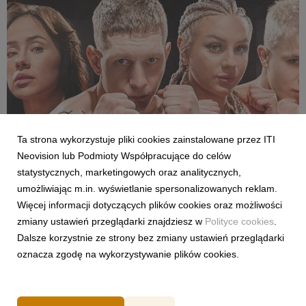
Ta strona wykorzystuje pliki cookies zainstalowane przez ITI
Neovision lub Podmioty Współpracujące do celów
SPORT
statystycznych, marketingowych oraz analitycznych,
Pełne walki półfinałowe „Projekt Fighter” już
umożliwiając m.in. wyświetlanie spersonalizowanych reklam.
w serwisie streamingowym CANAL+
Więcej informacji dotyczących plików cookies oraz możliwości
29 lipca 2026
zmiany ustawień przeglądarki znajdziesz w
Polityce cookies
.
W serwisie streamingowym CANAL+ opublikowano dodatkowy,
Dalsze korzystnie ze strony bez zmiany ustawień przeglądarki
bonusowy odcinek programu „Projekt Fighter”. Odpowiadając
oznacza zgodę na wykorzystywanie plików cookies.
na oczekiwania fanów MMA, CANAL+ udostępnił pełny
przebieg obu walk półfinałowych. Pojedynki Karoliny
Gackowskiej z Zofią Rybicką oraz Cypriana Wieczorka z D...