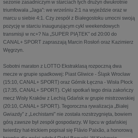
sezonie zasadniczym w starciach tych drużyn dwukrotnie
triumfowała „Jaga”: we wrześniu 2:1 na wyjeździe oraz w
marcu u siebie 4:1. Czy zespół z Białegostoku umocni swoją
pozycję w starciu inaugurującym cykl weekendowych
transmisji w nc+? Na „SUPER PIĄTEK” od 20:00 do
CANAL+ SPORT zapraszają Marcin Rosłoń oraz Kazimierz
Węgrzyn.
Sobotni maraton z LOTTO Ekstraklasą rozpoczną dwa
mecze w grupie spadkowej: Piast Gliwice - Śląsk Wrocław
(15:10, CANAL+ SPORT) oraz Górnik Łęczna - Wisła Płock
(17:35, CANAL+ SPORT). Cykl spotkań tego dnia zakończy
mecz Wisły Kraków z Lechią Gdańsk w grupie mistrzowskiej
(20:10, CANAL+ SPORT). Tegoroczna rywalizacja „Białej
Gwiazdy” z „Lechistami” nie została rozstrzygnięta, bowiem
górą zawsze był zespół gospodarzy. W lipcu w gdańskiej
twierdzy hat-trickiem popisał się Flávio Paixão, a honorową