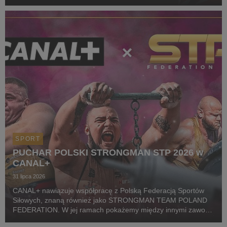
CANAL+ będzie eksponowane między innymi na koszulkach
startowych naszego zawodnika podczas
wszystkich oficjalnyc...
SPORT
PUCHAR POLSKI STRONGMAN STP 2026 w
CANAL+
31 lipca 2026
CANAL+ nawiązuje współpracę z Polską Federacją Sportów
Siłowych, znaną również jako STRONGMAN TEAM POLAND
FEDERATION. W jej ramach pokażemy między innymi zawody
z cyklu Pucharu Polski Strongman Championship STP 2026.