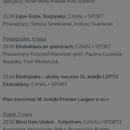
specjalny: trener Wisły Kraków Kiko Ramirez
21:30
Liga+ Extra. Dogrywka;
CANAL+ SPORT
Prowadzący: Tomasz Smokowski, Andrzej Twarowski
Poniedziałek, 8 maja
20:00
Ekstraklasa po godzinach;
CANAL+ SPORT
Prowadzący: Krzysztof Marciniak; gość: Paulina Czarnota-
Bojarska, Piotr Włodarczyk
23:00
Ekstrapaka – skróty meczów 31. kolejki LOTTO
Ekstraklasy;
CANAL+ SPORT
Plan transmisji 36. kolejki Premier League w nc+:
Piątek, 5 maja
20:55
West Ham United - Tottenham,
CANAL+ SPORT2
Komentarz: Przemysław Pełka, Przemysław Rudzki