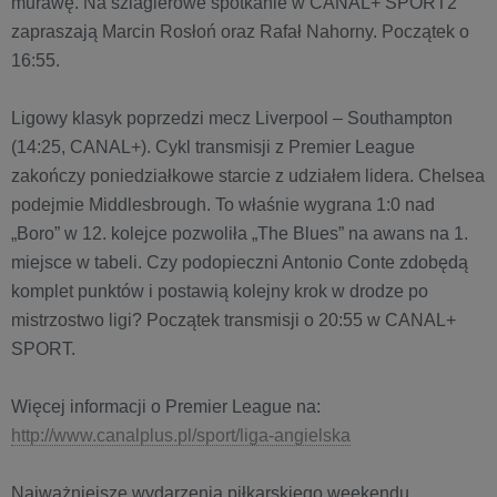
murawę. Na szlagierowe spotkanie w CANAL+ SPORT2
zapraszają Marcin Rosłoń oraz Rafał Nahorny. Początek o
16:55.
Ligowy klasyk poprzedzi mecz Liverpool – Southampton
(14:25, CANAL+). Cykl transmisji z Premier League
zakończy poniedziałkowe starcie z udziałem lidera. Chelsea
podejmie Middlesbrough. To właśnie wygrana 1:0 nad
„Boro” w 12. kolejce pozwoliła „The Blues” na awans na 1.
miejsce w tabeli. Czy podopieczni Antonio Conte zdobędą
komplet punktów i postawią kolejny krok w drodze po
mistrzostwo ligi? Początek transmisji o 20:55 w CANAL+
SPORT.
Więcej informacji o Premier League na:
http://www.canalplus.pl/sport/liga-angielska
Najważniejsze wydarzenia piłkarskiego weekendu