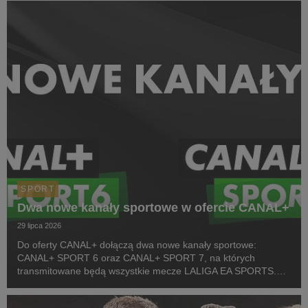
Pierwszym wydarzeniem prezentowanym w CANAL+ SPORT 5
i...
SPORT
Dwa nowe kanały sportowe w ofercie CANAL+
29 lipca 2026
Do oferty CANAL+ dołączą dwa nowe kanały sportowe:
CANAL+ SPORT 6 oraz CANAL+ SPORT 7, na których
transmitowane będą wszystkie mecze LALIGA EA SPORTS.
Rozpoczęcie emisji obu anten planowane jest przed startem
pierwszej kolejki sezonu 2026/27 ligi hiszpańskiej, po formaln...