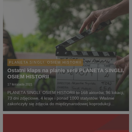
PLANETA SINGLI. OSIEM HISTORII
Ostatni klaps na planie serii PLANETA SINGLI.
OSIEM HISTORII
17 listopada 2021
PLANETA SINGLI. OSIEM HISTORII to 168 aktorów, 96 lokacji,
73 dni zdjęciowe, 4 kraje i ponad 1000 statystów. Właśnie
zakończyły się zdjęcia do międzynarodowej koprodukcji
CANAL+, Gigant Films i Grupy M7. Premiera już w najbliższy
piątek 19 listopada na antenie CANAL+ PRE...