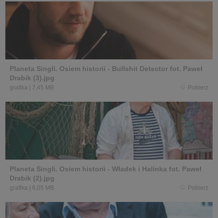
Planeta Singli. Osiem historii - Bullshit Detector fot. Paweł
Drabik (3).jpg
grafika
|
7,45 MB
Pobierz
Planeta Singli. Osiem historii - Władek i Halinka fot. Paweł
Drabik (2).jpg
grafika
|
6,05 MB
Pobierz