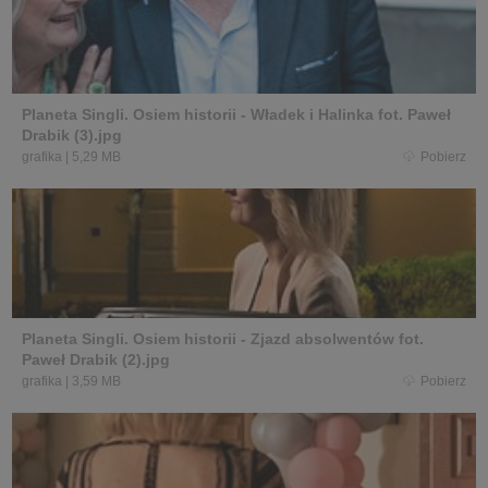
Planeta Singli. Osiem historii - Władek i Halinka fot. Paweł
Drabik (3).jpg
grafika
|
5,29 MB
Pobierz
Planeta Singli. Osiem historii - Zjazd absolwentów fot.
Paweł Drabik (2).jpg
grafika
|
3,59 MB
Pobierz