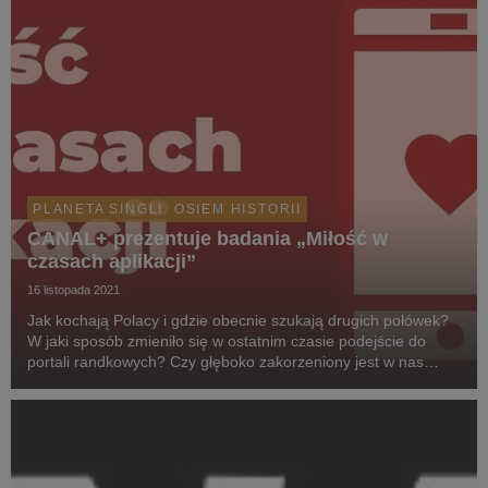
PLANETA SINGLI. OSIEM HISTORII
CANAL+ prezentuje badania „Miłość w
czasach aplikacji”
16 listopada 2021
Jak kochają Polacy i gdzie obecnie szukają drugich połówek?
W jaki sposób zmieniło się w ostatnim czasie podejście do
portali randkowych? Czy głęboko zakorzeniony jest w nas
model miłości romantycznej? CANAL+ przedstawia badania
„Miłość w czasach aplikacji”. A już 19 lis...