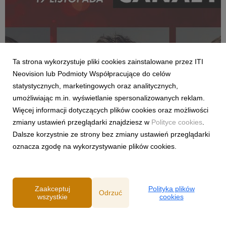
Ta strona wykorzystuje pliki cookies zainstalowane przez ITI
PLANETA SINGLI. OSIEM HISTORII
Neovision lub Podmioty Współpracujące do celów
CANAL+ prezentuje pierwszy trailer i plakat
statystycznych, marketingowych oraz analitycznych,
serii PLANETA SINGLI. OSIEM HISTORII oraz
umożliwiając m.in. wyświetlanie spersonalizowanych reklam.
ujawnia datę premiery
Więcej informacji dotyczących plików cookies oraz możliwości
3 listopada 2021
zmiany ustawień przeglądarki znajdziesz w
Polityce cookies
.
Już 19 listopada premiera utrzymanej w konwencji komedii
Dalsze korzystnie ze strony bez zmiany ustawień przeglądarki
serii PLANETA SINGLI. OSIEM HISTORII. To osiem osobnych,
oznacza zgodę na wykorzystywanie plików cookies.
uniwersalnych historii o miłości, która nie zna granic wieku. Ich
wspólnym mianownikiem jest to, że bohaterowie każdej z nich
poznają się przez aplikacje ran...
Zaakceptuj
Polityka plików
Odrzuć
wszystkie
cookies
Powered by