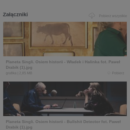
Załączniki
Pobierz wszystkie
Planeta Singli. Osiem historii - Władek i Halinka fot. Paweł
Drabik (1).jpg
grafika
|
2,85 MB
Pobierz
Planeta Singli. Osiem historii - Bullshit Detector fot. Paweł
Drabik (1).jpg