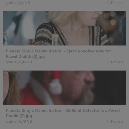
grafika
|
3,4 MB
Pobierz
Planeta Singli. Osiem historii - Zjazd absolwentów fot.
Paweł Drabik (3).jpg
grafika
|
5,95 MB
Pobierz
Planeta Singli. Osiem historii - Bullshit Detector fot. Paweł
Drabik (2).jpg
grafika
|
5,76 MB
Pobierz