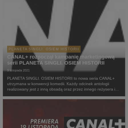
PLANETA SINGLI. OSIEM HISTORII
CANAL+ rozpoczął kampanię marketingową
serii PLANETA SINGLI. OSIEM HISTORII
9 listopada 2021
PLANETA SINGLI. OSIEM HISTORII to nowa seria CANAL+
utrzymana w konwencji komedii. Każdy odcinek antologii
realizowany jest z inną obsadą oraz przez innego reżysera i
twórców. Kampania marketingowa wspierająca promocję
serialu właśnie się rozpoczęła. Media zostały zaplan...