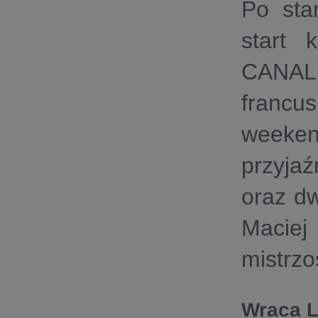
Po sta
start 
CANAL+
francu
weeke
przyja
oraz d
Maciej
mistrzo
Wraca L