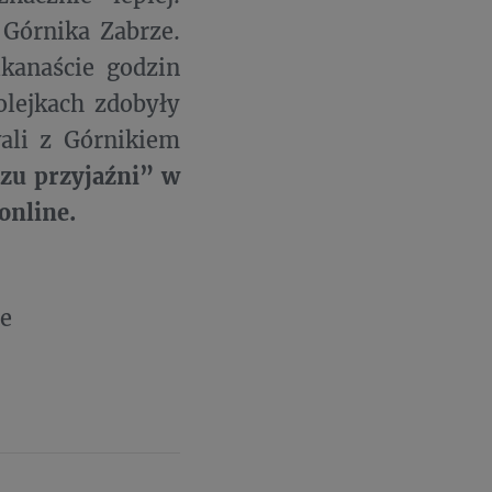
 Górnika Zabrze.
kanaście godzin
olejkach zdobyły
wali z Górnikiem
czu przyjaźni” w
online.
e