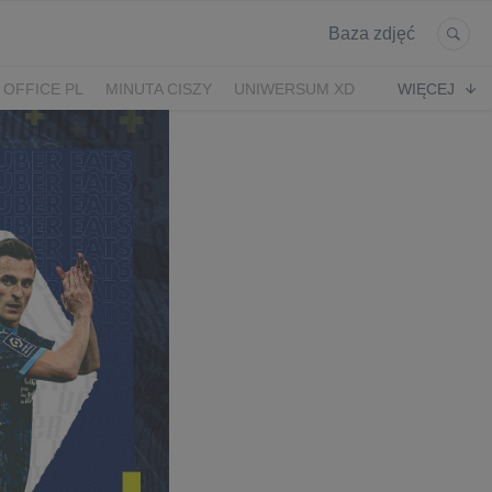
Baza zdjęć
 OFFICE PL
MINUTA CISZY
UNIWERSUM XD
WIĘCEJ
KRUK
POWRÓT