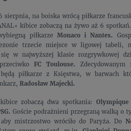
6 sierpnia, na boiska wrócą piłkarze francusk
AL+ kibice zobaczą na żywo aż 6 spotkań. 
wybiegną piłkarze
Monaco i Nantes.
Gospo
ezonie trzecie miejsce w ligowej tabeli, 
 się w najwyższej klasie rozgrywkowej d
 przeciwko
FC Toulouse.
Zdecydowanym f
 będą piłkarze z Księstwa, w barwach kt
amkarz,
Radosław Majecki.
kibice zobaczą dwa spotkania:
Olympique 
PSG.
Goście podrażnieni przegraną walką o tyt
 aby mistrzostwo wróciło do Paryża. Do
N
 latem sporo gwiazd, m.in.
Gianluigi Donn