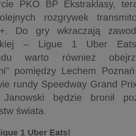
rcie PKO BP Ekstraklasy, te
kolejnych rozgrywek transmi
. Do gry wkraczają zawodn
skiej – Ligue 1 Uber Eat
ndu warto również obejr
źni” pomiędzy Lechem Poznań
wie rundy Speedway Grand Prix
 Janowski będzie bronił poz
stw świata.
igue 1 Uber Eats!