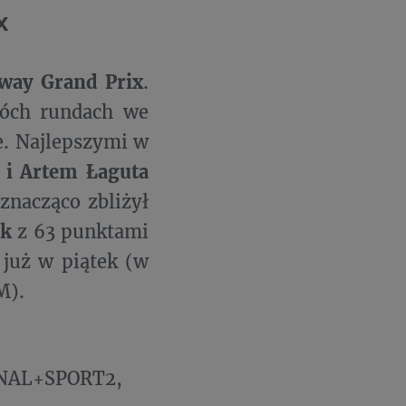
x
way Grand Prix
.
wóch rundach we
e. Najlepszymi w
 i Artem Łaguta
nacząco zbliżył
ik
z 63 punktami
 już w piątek (w
M).
ANAL+SPORT2,