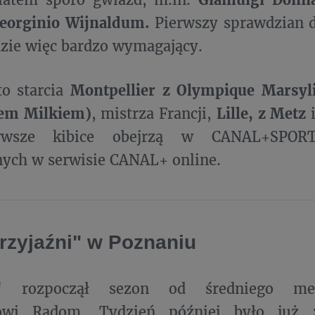
eorginio Wijnaldum.
Pierwszy sprawdzian 
zie więc bardzo wymagający.
to starcia
Montpellier z Olympique Marsyl
em Milkiem)
, mistrza Francji,
Lille, z Metz
wsze kibice obejrzą w CANAL+SPORT
ych w serwisie CANAL+ online.
rzyjaźni" w Poznaniu
rz"
rozpoczął sezon od średniego me
wi Radom. Tydzień później było już zn