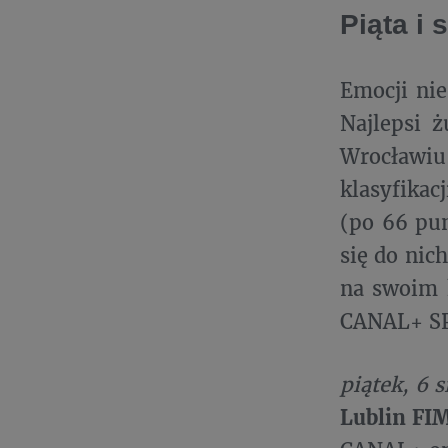
Piąta i
Emocji ni
Najlepsi 
Wrocławiu,
klasyfikac
(po 66 pu
się do nic
na swoim 
CANAL+ SP
piątek, 6 s
Lublin FI