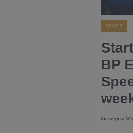
SPORT
Star
BP E
Spee
wee
06 sierpnia 202