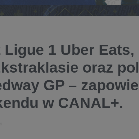
t Ligue 1 Uber Eats,
kstraklasie oraz po
dway GP – zapowie
kendu w CANAL+.
1