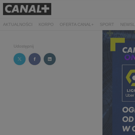
AKTUALNOŚCI
KORPO
OFERTA CANAL+
SPORT
NEWSL
CZARNE STOKROTKI
PROSTA SPRAWA
ALGORYTM MIŁOŚC
PLANETA SINGLI. OSIEM HISTORII
KRÓL
KIDS
DOKUMEN
Udostępnij