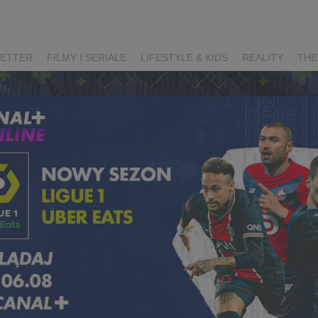
ETTER
FILMY I SERIALE
LIFESTYLE & KIDS
REALITY
THE
I
KIEDY ŚLUB?
BELFER
SORTOWNIA
KLANGOR
WILK
T
LIFESTYLE