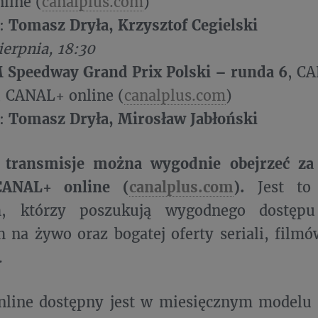
line (
canalplus.com
)
:
​Tomasz Dryła, Krzysztof Cegielski
ierpnia, 18:30
M Speedway Grand Prix Polski – runda 6
, C
CANAL+ online (
canalplus.com
)
:
Tomasz Dryła, Mirosław Jabłoński
 transmisje można wygodnie obejrzeć za
CANAL+ online (
canalplus.com
).
Jest to 
ch, którzy poszukują wygodnego dostęp
 na żywo oraz bogatej oferty seriali, fil
.
line dostępny jest w miesięcznym modelu