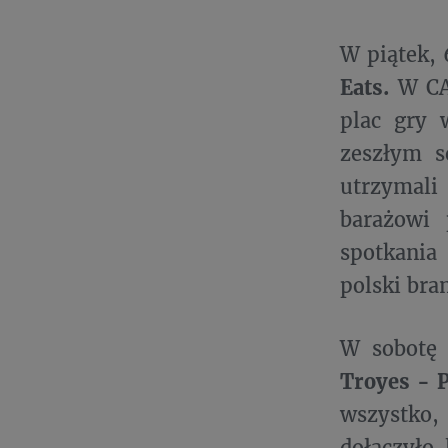
W piątek, 
Eats.
W CAN
plac gry 
zeszłym s
utrzymali
barażowi
spotkania
polski br
W sobotę 
Troyes - 
wszystko,
dołączyło