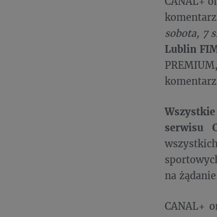
CANAL+ on
komentarz
sobota, 7 s
Lublin FI
PREMIUM, 
komentarz
Wszystkie
serwisu 
wszystki
sportowych
na żądanie
CANAL+ on