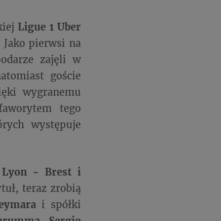
iej
Ligue 1 Uber
Jako pierwsi na
darze zajęli w
natomiast goście
zięki wygranemu
aworytem tego
órych występuje
Lyon - Brest i
uł, teraz zrobią
eymara
i spółki
arumma, Sergio