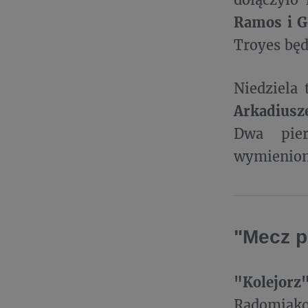
Ramos i G
Troyes będ
Niedziela 
Arkadiusz
Dwa pier
wymienion
"Mecz p
"Kolejo
Radomiako