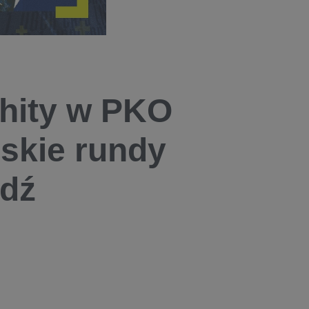
 hity w PKO
lskie rundy
dź