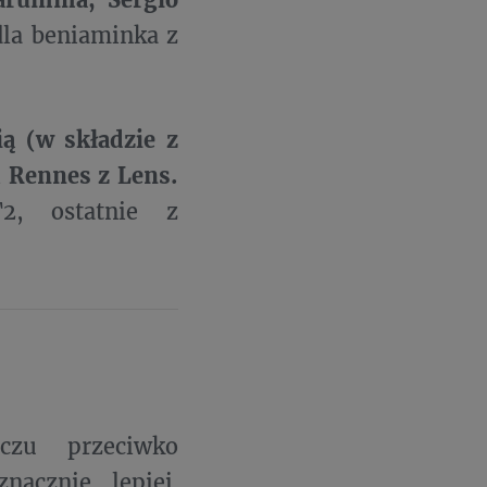
dla beniaminka z
i
ą (w składzie z
i
Rennes z Lens.
2, ostatnie z
czu przeciwko
acznie lepiej.