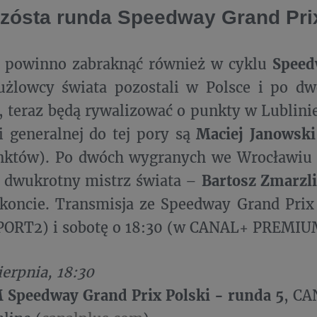
 szósta runda Speedway Grand Pri
e powinno zabraknąć również w cyklu
Speed
żużlowcy świata pozostali w Polsce i po d
 teraz będą rywalizować o punkty w Lublini
ji generalnej do tej pory są
Maciej Janowski
nktów). Po dwóch wygranych we Wrocławiu z
h dwukrotny mistrz świata –
Bartosz Zmarzl
koncie. Transmisja ze Speedway Grand Prix
ORT2) i sobotę o 18:30 (w CANAL+ PREMIU
ierpnia, 18:30
M Speedway Grand Prix Polski - runda 5
, C