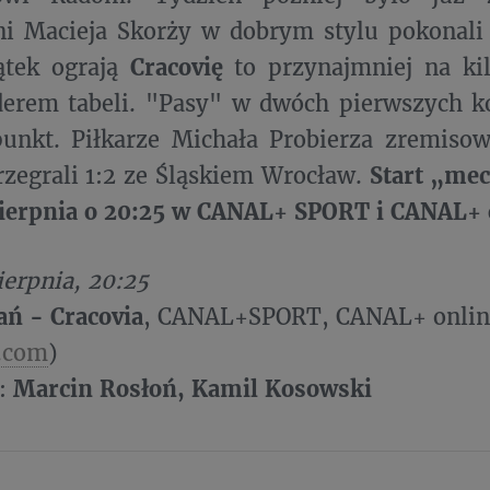
ni Macieja Skorży w dobrym stylu pokonali
ątek ograją
Cracovię
to przynajmniej na kil
derem tabeli. "Pasy" w dwóch pierwszych k
punkt. Piłkarze Michała Probierza zremiso
rzegrali 1:2 ze Śląskiem Wrocław.
​Start „me
sierpnia o 20:25 w CANAL+ SPORT i CANAL+ 
ierpnia, 20:25
ań - Cracovia
, CANAL+SPORT, CANAL+ onlin
.com
)
:
Marcin Rosłoń, Kamil Kosowski