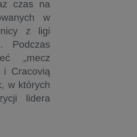
raz czas na
towanych w
icy z ligi
s. Podczas
zeć „mecz
 i Cracovią
, w których
ycji lidera