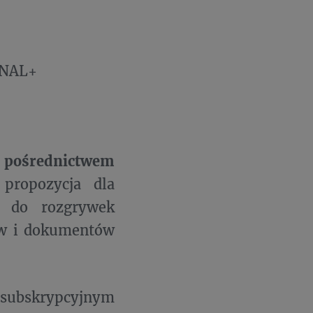
ANAL+
 pośrednictwem
propozycja dla
u do rozgrywek
mów i dokumentów
 subskrypcyjnym