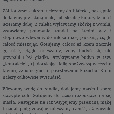
Żółtka wraz cukrem ucieramy do białości, następnie
dodajemy przesianą mąkę lub skrobię kukurydzianą i
ucieramy dalej. Z mleka wyławiamy skórkę z wanilii,
wstawiamy ponownie rondel na średni gaz i
stopniowo wlewamy do mleka masę jajeczną, ciągle
całość mieszając. Gotujemy całość aż krem zacznie
gęstnieć, ciągle mieszamy, żeby budyń się nie
przypalił i był gładki. Przykrywamy budyń w tzw.
„kontakcie”, tj. dotykając folią spożywczą wierzchu
kremu, zapobiegnie to powstawaniu kożucha. Krem
należy całkowicie wystudzić.
Wlewamy wodę do rondla, dodajemy masło i sporą
szczyptę soli. Gotujemy do czasu rozpuszczenia się
masła. Następnie na raz wsypujemy przesianą mąkę
i nadal podgrzewając mieszamy całość, aż zacznie