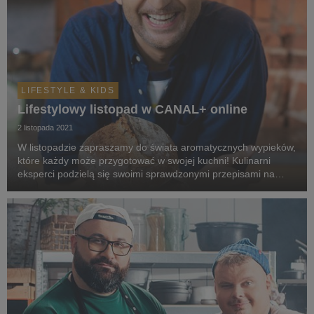
LIFESTYLE & KIDS
Lifestylowy listopad w CANAL+ online
2 listopada 2021
W listopadzie zapraszamy do świata aromatycznych wypieków,
które każdy może przygotować w swojej kuchni! Kulinarni
eksperci podzielą się swoimi sprawdzonymi przepisami na
chleby, bułeczki czy pączki - na słodko, na słono i dietetycznie.
Na widzów CANAL+ czekają również s...