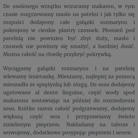
Do osolonego wrzątku wrzucamy makaron, w tym
czasie rozgrzewamy masło na patelni i jak tylko się
rozpuści dodajemy całe gałązki rozmarynu i
pokrojony w cienkie plastry czosnek. Płomień pod
patelnią nie powinien być zbyt duży, masło i
czosnek nie powinny się smażyć, a bardziej dusić.
Można całość na chwilę przykryć pokrywką.
Wyciągamy gałązki rozmarynu i na patelnię
wlewamy śmietankę. Mieszamy, najlepiej za pomocą
mieszadła ze sprężynką lub rózgą. Do sosu dodajemy
ugotowane al dente linguine, część wody spod
makaronu zostawiając na później do rozrzedzenia
sosu. Krótko razem całość podgrzewamy, dodajemy
większą część sera i przyprawiamy świeżo
zmielonym pieprzem. Nakładamy na talerze i
serwujemy, dodatkowo posypując pieprzem i serem.