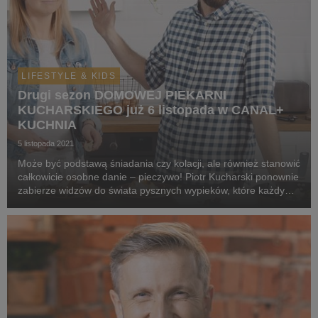
LIFESTYLE & KIDS
Drugi sezon DOMOWEJ PIEKARNI
KUCHARSKIEGO już 6 listopada w CANAL+
KUCHNIA
5 listopada 2021
Może być podstawą śniadania czy kolacji, ale również stanowić
całkowicie osobne danie – pieczywo! Piotr Kucharski ponownie
zabierze widzów do świata pysznych wypieków, które każdy
może przygotować we własnej kuchni. Premiera już 6 listopada
o godz. 17:00 na kanale CANAL+...