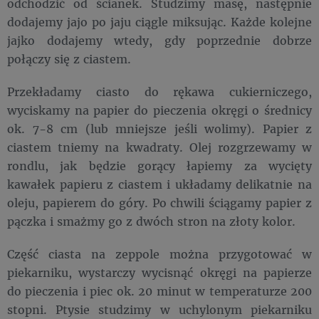
odchodzić od ścianek. Studzimy masę, następnie
dodajemy jajo po jaju ciągle miksując. Każde kolejne
jajko dodajemy wtedy, gdy poprzednie dobrze
połączy się z ciastem.
Przekładamy ciasto do rękawa cukierniczego,
wyciskamy na papier do pieczenia okręgi o średnicy
ok. 7-8 cm (lub mniejsze jeśli wolimy). Papier z
ciastem tniemy na kwadraty. Olej rozgrzewamy w
rondlu, jak będzie gorący łapiemy za wycięty
kawałek papieru z ciastem i układamy delikatnie na
oleju, papierem do góry. Po chwili ściągamy papier z
pączka i smażmy go z dwóch stron na złoty kolor.
Część ciasta na zeppole można przygotować w
piekarniku, wystarczy wycisnąć okręgi na papierze
do pieczenia i piec ok. 20 minut w temperaturze 200
stopni. Ptysie studzimy w uchylonym piekarniku