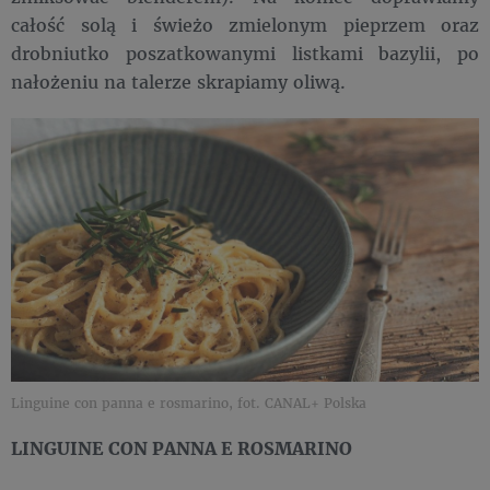
całość solą i świeżo zmielonym pieprzem oraz
drobniutko poszatkowanymi listkami bazylii, po
nałożeniu na talerze skrapiamy oliwą.
Linguine con panna e rosmarino, fot. CANAL+ Polska
LINGUINE CON PANNA E ROSMARINO