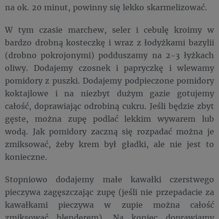
na ok. 20 minut, powinny się lekko skarmelizować.
W tym czasie marchew, seler i cebulę kroimy w
bardzo drobną kosteczkę i wraz z łodyżkami bazylii
(drobno pokrojonymi) podduszamy na 2-3 łyżkach
oliwy. Dodajemy czosnek i papryczkę i wlewamy
pomidory z puszki. Dodajemy podpieczone pomidory
koktajlowe i na niezbyt dużym gazie gotujemy
całość, doprawiając odrobiną cukru. Jeśli będzie zbyt
gęste, można zupę podlać lekkim wywarem lub
wodą. Jak pomidory zaczną się rozpadać można je
zmiksować, żeby krem był gładki, ale nie jest to
konieczne.
Stopniowo dodajemy małe kawałki czerstwego
pieczywa zagęszczając zupę (jeśli nie przepadacie za
kawałkami pieczywa w zupie można całość
zmiksować blenderem). Na koniec doprawiamy