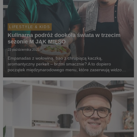
LIFESTYLE & KIDS
Kulinarna podróż dookoła świata w trzecim
sezonie M JAK MIĘSO
22 października 2021
Empanadas z wołowiną, bao z chrupiącą kaczką,
aromantyczny perkelt – brzmi smacznie? A to dopiero
początek międzynarodowego menu, które zaserwują widzom
gospodarze M JAK MIĘSO 3. Tym razem Jurek Sobieniak i
Andrzej Andrzejczak przygotują specjały z różnych zakątków
globu...