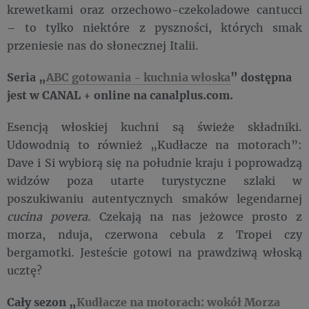
krewetkami oraz orzechowo-czekoladowe cantucci
– to tylko niektóre z pyszności, których smak
przeniesie nas do słonecznej Italii.
Seria „
ABC gotowania - kuchnia włoska
” dostępna
jest w CANAL + online na canalplus.com.
Esencją włoskiej kuchni są świeże składniki.
Udowodnią to również „Kudłacze na motorach”:
Dave i Si wybiorą się na południe kraju i poprowadzą
widzów poza utarte turystyczne szlaki w
poszukiwaniu autentycznych smaków legendarnej
cucina povera
. Czekają na nas jeżowce prosto z
morza, nduja, czerwona cebula z Tropei czy
bergamotki. Jesteście gotowi na prawdziwą włoską
ucztę?
Cały sezon „
Kudłacze na motorach: wokół Morza