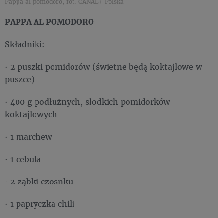
Pappa al pomodoro, fot. CANAL+ Polska
PAPPA AL POMODORO
Składniki:
· 2 puszki pomidorów (świetne będą koktajlowe w
puszce)
· 400 g podłużnych, słodkich pomidorków
koktajlowych
· 1 marchew
· 1 cebula
· 2 ząbki czosnku
· 1 papryczka chili