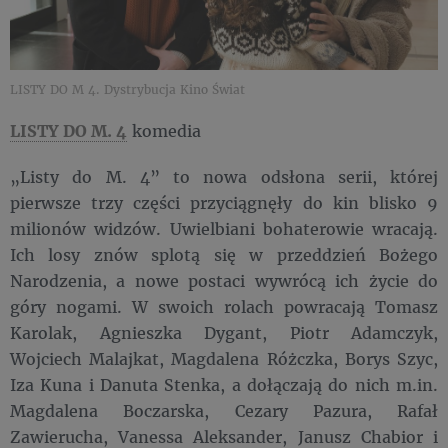
LISTY DO M 4. Dystrybucja Kino Świat
LISTY DO M. 4
komedia
„Listy do M. 4” to nowa odsłona serii, której
pierwsze trzy części przyciągnęły do kin blisko 9
milionów widzów. Uwielbiani bohaterowie wracają.
Ich losy znów splotą się w przeddzień Bożego
Narodzenia, a nowe postaci wywrócą ich życie do
góry nogami. W swoich rolach powracają Tomasz
Karolak, Agnieszka Dygant, Piotr Adamczyk,
Wojciech Malajkat, Magdalena Różczka, Borys Szyc,
Iza Kuna i Danuta Stenka, a dołączają do nich m.in.
Magdalena Boczarska, Cezary Pazura, Rafał
Zawierucha, Vanessa Aleksander, Janusz Chabior i