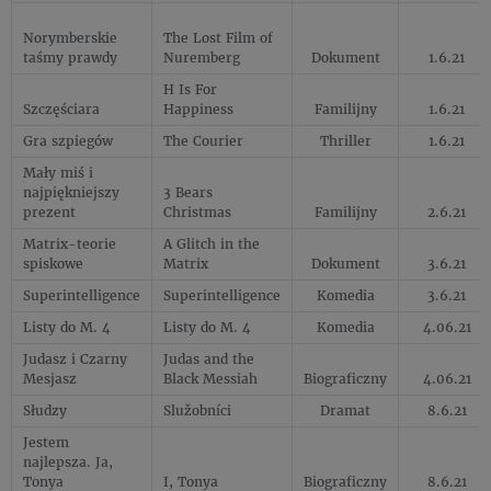
Norymberskie
The Lost Film of
taśmy prawdy
Nuremberg
Dokument
1.6.21
H Is For
Szczęściara
Happiness
Familijny
1.6.21
Gra szpiegów
The Courier
Thriller
1.6.21
Mały miś i
najpiękniejszy
3 Bears
prezent
Christmas
Familijny
2.6.21
Matrix-teorie
A Glitch in the
spiskowe
Matrix
Dokument
3.6.21
Superintelligence
Superintelligence
Komedia
3.6.21
Listy do M. 4
Listy do M. 4
Komedia
4.06.21
Judasz i Czarny
Judas and the
Mesjasz
Black Messiah
Biograficzny
4.06.21
Słudzy
Služobníci
Dramat
8.6.21
Jestem
najlepsza. Ja,
Tonya
I, Tonya
Biograficzny
8.6.21