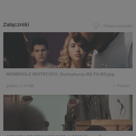
Załączniki
Pobierz wszystkie
NIEWESOLE MISTECZKO_Dystrybucja M2 FILMS.jpg
grafika
|
1,78 MB
Pobierz