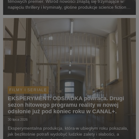
filmowych premier. Wśród nowości znajdą się trzymające w
napięciu thrillery i kryminały, głośne produkcje science fiction,
poruszające dramaty oraz propozycje dla całej rodziny.
Widzowie zobaczą m.in. serial „Skażeni...
FILMY I SERIALE
EKSPERYMENT: ODSIADKA powraca. Drugi
sezon hitowego programu reality w nowej
odsłonie już pod koniec roku w CANAL+.
30 lipca 2026
Eksperymentalna produkcja, która w ubiegłym roku pokazała,
jak bezlitośnie potrafi wydobyć ludzkie zalety i słabości, a