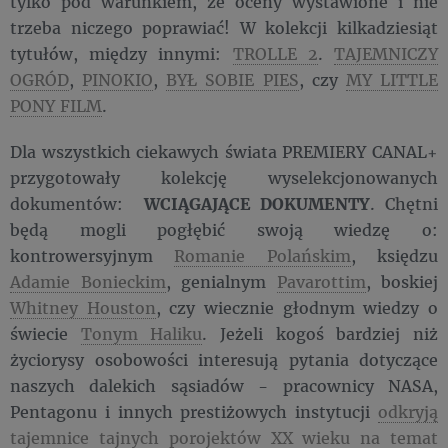
tylko pod warunkiem, że oceny wystawione i nie
trzeba niczego poprawiać! W kolekcji kilkadziesiąt
tytułów, między innymi:
TROLLE 2
.
TAJEMNICZY
OGRÓD
,
PINOKIO
,
BYŁ SOBIE PIES
, czy
MY LITTLE
PONY FILM
.
Dla wszystkich ciekawych świata PREMIERY CANAL+
przygotowały kolekcję wyselekcjonowanych
dokumentów:
WCIĄGAJĄCE DOKUMENTY
. Chętni
będą mogli pogłębić swoją wiedzę o:
kontrowersyjnym
Romanie Polańskim
, księdzu
Adamie Bonieckim
, genialnym
Pavarottim
, boskiej
Whitney Houston
, czy wiecznie głodnym wiedzy o
świecie
Tonym Haliku
. Jeżeli kogoś bardziej niż
życiorysy osobowości interesują pytania dotyczące
naszych dalekich sąsiadów - pracownicy NASA,
Pentagonu i innych prestiżowych instytucji
odkryją
tajemnice tajnych porojektów XX wieku na temat