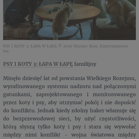
PSY I KOTY 3: ŁAPA W ŁAPĘ © 2020 Warner Bros. Entertainment
Inc.
PSY I KOTY 3: ŁAPA W ŁAPĘ
familijny
Minęło dziesięć lat od powstania Wielkiego Rozejmu,
wyrafinowanego systemu nadzoru nad połączonymi
gatunkami, zaprojektowanego i monitorowanego
przez koty i psy, aby utrzymać pokój i nie dopuścić
do konfliktu. Jednak kiedy zdolny haker włamuje się
do bezprzewodowej sieci, by użyć częstotliwości,
którą słyszą tylko koty i psy i stara się wywołać
między nimi konflikt - wojna światowa między