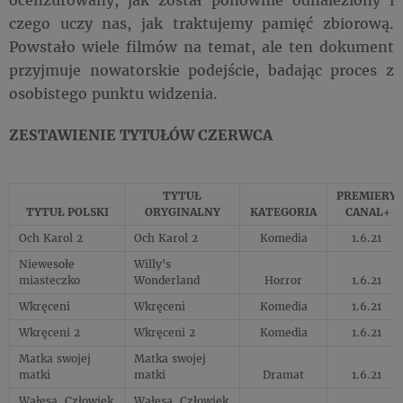
czego uczy nas, jak traktujemy pamięć zbiorową.
Powstało wiele filmów na temat, ale ten dokument
przyjmuje nowatorskie podejście, badając proces z
osobistego punktu widzenia.
ZESTAWIENIE TYTUŁÓW CZERWCA
TYTUŁ
PREMIERY
TYTUŁ POLSKI
ORYGINALNY
KATEGORIA
CANAL+
Och Karol 2
Och Karol 2
Komedia
1.6.21
Niewesołe
Willy's
miasteczko
Wonderland
Horror
1.6.21
Wkręceni
Wkręceni
Komedia
1.6.21
Wkręceni 2
Wkręceni 2
Komedia
1.6.21
Matka swojej
Matka swojej
matki
matki
Dramat
1.6.21
Wałęsa. Człowiek
Wałęsa. Człowiek