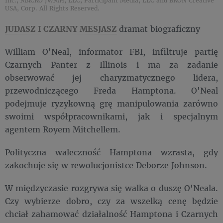
Inc., MACRO JWMH, LLC, Participant Media, LLC and BRON Creative
USA, Corp. All Rights Reserved.
JUDASZ I CZARNY MESJASZ
dramat biograficzny
William O'Neal, informator FBI, infiltruje partię
Czarnych Panter z Illinois i ma za zadanie
obserwować jej charyzmatycznego lidera,
przewodniczącego Freda Hamptona. O'Neal
podejmuje ryzykowną grę manipulowania zarówno
swoimi współpracownikami, jak i specjalnym
agentem Royem Mitchellem.
Polityczna waleczność Hamptona wzrasta, gdy
zakochuje się w rewolucjonistce Deborze Johnson.
W międzyczasie rozgrywa się walka o duszę O'Neala.
Czy wybierze dobro, czy za wszelką cenę będzie
chciał zahamować działalność Hamptona i Czarnych