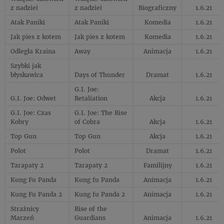
z nadziei
z nadziei
Biograficzny
1.6.21
Atak Paniki
Atak Paniki
Komedia
1.6.21
Jak pies z kotem
Jak pies z kotem
Komedia
1.6.21
Odległa Kraina
Away
Animacja
1.6.21
Szybki jak
błyskawica
Days of Thunder
Dramat
1.6.21
G.I. Joe:
G.I. Joe: Odwet
Retaliation
Akcja
1.6.21
G.I. Joe: Czas
G.I. Joe: The Rise
Kobry
of Cobra
Akcja
1.6.21
Top Gun
Top Gun
Akcja
1.6.21
Polot
Polot
Dramat
1.6.21
Tarapaty 2
Tarapaty 2
Familijny
1.6.21
Kung Fu Panda
Kung fu Panda
Animacja
1.6.21
Kung Fu Panda 2
Kung fu Panda 2
Animacja
1.6.21
Strażnicy
Rise of the
Marzeń
Guardians
Animacja
1.6.21