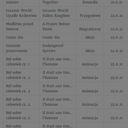
zawsze
Together
Komedia
21.6.21
Jurassic World:
Jurassic World:
Upadłe Królestwo
Fallen Kingdom
Przygodowy
22.6.21
Modlitwa przed
A Prayer Before
świtem
Dawn
Biograficzny
22.6.21
Comic Sin
Comic Sin
Akcja
23.6.21
Instynkt
Endangered
przetrwania
Species
Akcja
24.6.21
Był sobie
Il était une fois...
człowiek cz. 1
l'homme
Animacja
25.6.21
Był sobie
Il était une fois...
człowiek cz. 2
l'homme
Animacja
25.6.21
Był sobie
Il était une fois...
człowiek cz. 3
l'homme
Animacja
25.6.21
Był sobie
Il était une fois...
człowiek cz. 4
l'homme
Animacja
25.6.21
Był sobie
Il était une fois...
człowiek cz. 5
l'homme
Animacja
25.6.21
Był sobie
Il était une fois...