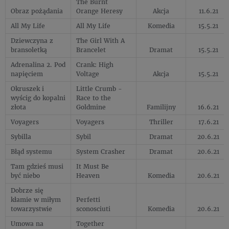
The Burnt
Obraz pożądania
Orange Heresy
Akcja
11.6.21
All My Life
All My Life
Komedia
15.5.21
Dziewczyna z
The Girl With A
bransoletką
Brancelet
Dramat
15.5.21
Adrenalina 2. Pod
Crank: High
napięciem
Voltage
Akcja
15.5.21
Okruszek i
Little Crumb -
wyścig do kopalni
Race to the
złota
Goldmine
Familijny
16.6.21
Voyagers
Voyagers
Thriller
17.6.21
Sybilla
Sybil
Dramat
20.6.21
Błąd systemu
System Crasher
Dramat
20.6.21
Tam gdzieś musi
It Must Be
być niebo
Heaven
Komedia
20.6.21
Dobrze się
kłamie w miłym
Perfetti
towarzystwie
sconosciuti
Komedia
20.6.21
Umowa na
Together