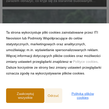
zarazem obnażyć, co kryje się za starannie budowanym
wizerunek celebrytów, powraca w odświeżonej formie. Tym
razem za więzienne kraty trafią kobiety. ...
Ta strona wykorzystuje pliki cookies zainstalowane przez ITI
Neovision lub Podmioty Współpracujące do celów
statystycznych, marketingowych oraz analitycznych,
umożliwiając m.in. wyświetlanie spersonalizowanych reklam.
Więcej informacji dotyczących plików cookies oraz możliwości
zmiany ustawień przeglądarki znajdziesz w
Polityce cookies
.
FILMY I SERIALE
Dalsze korzystnie ze strony bez zmiany ustawień przeglądarki
Premiera pierwszego odcinka trzeciego
oznacza zgodę na wykorzystywanie plików cookies.
sezonu „The Walking Dead: Dead City” już
dziś w CANAL+
27 lipca 2026
Zaakceptuj
Polityka plików
Odrzuć
Już dziś polscy fani kultowego uniwersum żywych trupów
wszystkie
cookies
zobaczą nowe przygody Maggie i Negana. Od 27 lipca w
serwisie można oglądać pierwszy odcinek kontynuacji serialu,