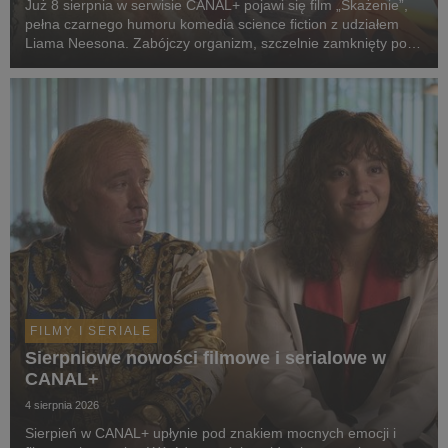
Już 8 sierpnia w serwisie CANAL+ pojawi się film „Skażenie”,
pełna czarnego humoru komedia science fiction z udziałem
Liama Neesona. Zabójczy organizm, szczelnie zamknięty pod
ziemią przez dekady, wydostaje się na wolność. Jedyną
nadzieją ludzkości staje się dwoje spóźni...
FILMY I SERIALE
Sierpniowe nowości filmowe i serialowe w
CANAL+
4 sierpnia 2026
Sierpień w CANAL+ upłynie pod znakiem mocnych emocji i