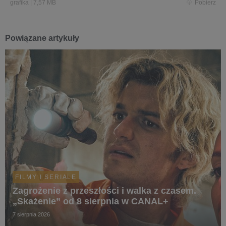
grafika
|
7,57 MB
Pobierz
Powiązane artykuły
FILMY I SERIALE
Zagrożenie z przeszłości i walka z czasem.
„Skażenie” od 8 sierpnia w CANAL+
7 sierpnia 2026