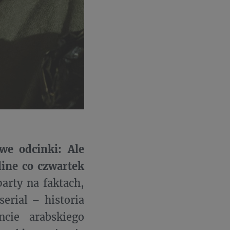
we odcinki: Ale
line co czwartek
arty na faktach,
erial – historia
cie arabskiego