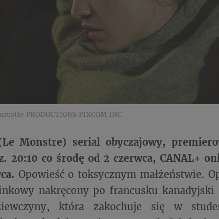
urcotte PRODUCTIONS PIXCOM INC
e Monstre) serial obyczajowy, premiero
z. 20:10 co środę od 2 czerwca, CANAL+ on
wca.
Opowieść o toksycznym małżeństwie. Op
inkowy nakręcony po francusku kanadyjski s
iewczyny, która zakochuje się w studen