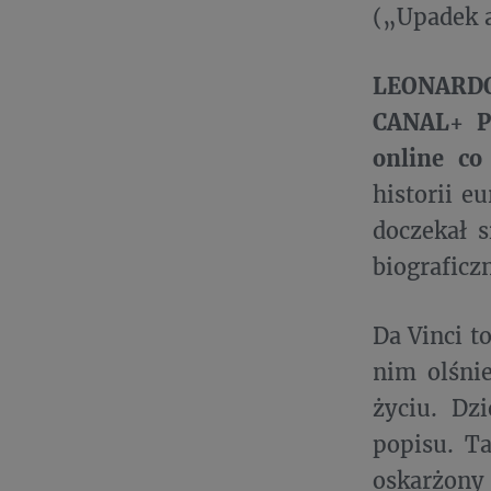
(„Upadek 
LEONARDO 
CANAL+ P
online co
historii e
doczekał s
biograficz
Da Vinci t
nim olśni
życiu. Dz
popisu. Ta
oskarżony