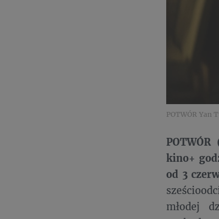
POTWÓR Yan T
POTWÓR (L
kino+ god
od 3 czer
sześcioodc
młodej dz