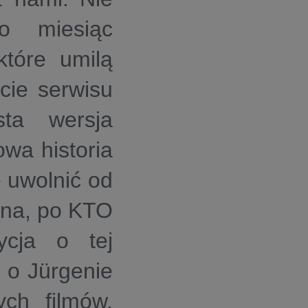
o miesiąc
które umilą
cie serwisu
sta wersja
owa historia
ię uwolnić od
jna, po KTO
cja o tej
a o Jürgenie
ych filmów.