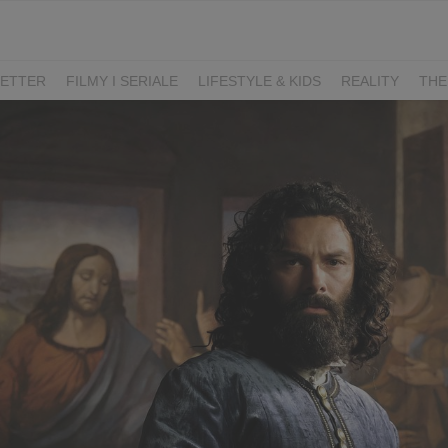
ETTER
FILMY I SERIALE
LIFESTYLE & KIDS
REALITY
THE
I
KIEDY ŚLUB?
BELFER
SORTOWNIA
KLANGOR
WILK
T
LIFESTYLE