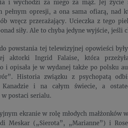
ia i wychodzi za niego za mąż. Jej życie 
 pełnym opresji, a ona sama ofiarą, nad k
ób wręcz przerażający. Ucieczka z tego pi
nad siły. Ale to chyba jedyne wyjście, jeśli 
 do powstania tej telewizyjnej opowieści był
iej aktorki Ingrid Falaise, która przeżył
 i opisała je w wydanej także po polsku au
ór”. Historia związku z psychopatą odbi
anadzie i na całym świecie, a ostatec
 w postaci serialu.
yjnym ekranie w rolę młodych małżonków wci
di Meskar („Sierota”, „Marianne”) i Rose