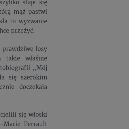
szybko staje się
tórą mąż pastwi
ekła to wyzwanie
chce przeżyć.
y prawdziwe losy
a takie właśnie
tobiografii „Mój
ła się szerokim
znie doczekała
elili się włoski
-Marie Perrault