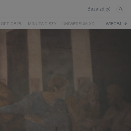
Baza zdjęć
 OFFICE PL
MINUTA CISZY
UNIWERSUM XD
WIĘCEJ
KRUK
POWRÓT