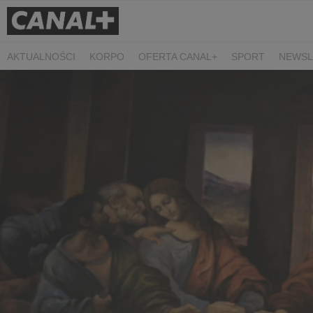
AKTUALNOŚCI
KORPO
OFERTA CANAL+
SPORT
NEWSL
CZARNE STOKROTKI
PROSTA SPRAWA
ALGORYTM MIŁOŚC
PLANETA SINGLI. OSIEM HISTORII
KRÓL
KIDS
DOKUMEN