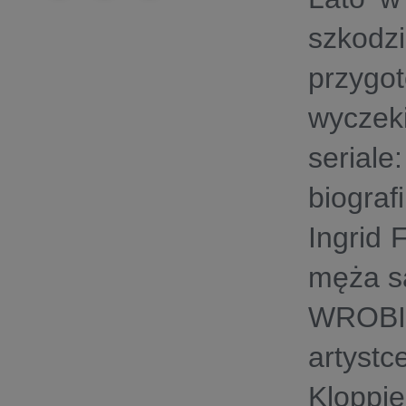
szkod
przygo
wyczeki
serial
biograf
Ingrid 
męża s
WROBI
artystc
Kloppi