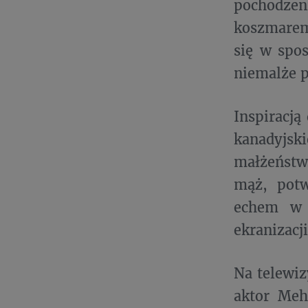
pochodzen
koszmarem
się w spos
niemalże po
Inspiracją
kanadyjsk
małżeństwo
mąż, potw
echem w K
ekranizacji
Na telewiz
aktor Meh