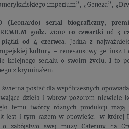
amerykańskiego imperium”, „Geneza”, „Drw
(Leonardo) serial biograficzny, premi
REMIUM godz. 21:00 co czwartki od 3 c
 piątki od 4 czerwca.
Jedna z najważniej
uropejskiej kultury – renesansowy geniusz L
ię kolejnego serialu o swoim życiu. I to po
nego z kryminałem!
o świetna postać dla współczesnych opowiada
ewające dzieła i wbrew pozorom niewiele k
ięki temu twórcy różnych produkcji mają 
k jest i tym razem w opowieści, w której 
 o zabójstwo swej muzy Cateriny da Cr